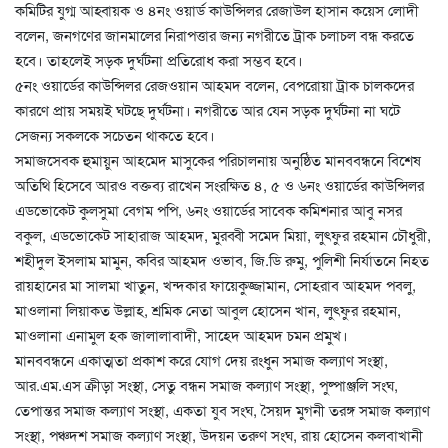
কমিটির যুগ্ম আহ্বায়ক ও ৪নং ওয়ার্ড কাউন্সিলর রেজাউল হাসান কয়েস লোদী
বলেন, জনগণের জানমালের নিরাপত্তার জন্য নগরীতে ট্রাক চলাচল বন্ধ করতে
হবে। তাহলেই সড়ক দুর্ঘটনা প্রতিরোধ করা সম্ভব হবে।
৫নং ওয়ার্ডের কাউন্সিলর রেজওয়ান আহমদ বলেন, বেপরোয়া ট্রাক চালকদের
কারণে প্রায় সময়ই ঘটছে দুর্ঘটনা। নগরীতে আর যেন সড়ক দুর্ঘটনা না ঘটে
সেজন্য সকলকে সচেতন থাকতে হবে।
সমাজসেবক হুমায়ুন আহমেদ মাসুকের পরিচালনায় অনুষ্ঠিত মানববন্ধনে বিশেষ
অতিথি হিসেবে আরও বক্তব্য রাখেন সংরক্ষিত ৪, ৫ ও ৬নং ওয়ার্ডের কাউন্সিলর
এডভোকেট কুলসুমা বেগম পপি, ৬নং ওয়ার্ডের সাবেক কমিশনার আবু নসর
বকুল, এডভোকেট সাহারাজ আহমদ, মুরব্বী সমেদ মিয়া, লুৎফুর রহমান চৌধুরী,
শহীদুল ইসলাম মামুন, কবির আহমদ ওভাব, জি.ডি রুমু, পুলিশী নির্যাতনে নিহত
রায়হানের মা সালমা খাতুন, খন্দকার ফায়েকুজ্জামান, সোহরাব আহমদ পবলু,
মাওলানা লিয়াকত উল্লাহ, শ্রমিক নেতা আবুল হোসেন খান, লুৎফুর রহমান,
মাওলানা এনামুল হক জালালাবাদী, সাহেদ আহমদ চমন প্রমুখ।
মানববন্ধনে একাত্মতা প্রকাশ করে যোগ দেয় রংধুন সমাজ কল্যাণ সংস্থা,
আর.এম.এস ক্রীড়া সংস্থা, সেতু বন্ধন সমাজ কল্যাণ সংস্থা, পুষ্পাঞ্জলি সংঘ,
তেপান্তর সমাজ কল্যাণ সংস্থা, একতা যুব সংঘ, সৈয়দ মুগনী তরঙ্গ সমাজ কল্যাণ
সংস্থা, পঞ্চদশ সমাজ কল্যাণ সংস্থা, উদয়ন তরুণ সংঘ, রায় হোসেন কলবাখানী