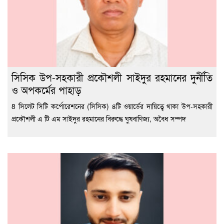
সিসিক উপ-সহকারী প্রকৌশলী সাইদুর রহমানের দুর্নীতি
ও অপকর্মের পাহাড়
8 সিলেট সিটি কর্পোরেশনের (সিসিক) ৪টি ওয়ার্ডের দায়িত্বে থাকা উপ-সহকারী
প্রকৌশলী এ টি এম সাইদুর রহমানের বিরুদ্ধে ঘুষবাণিজ্য, অবৈধ সম্পদ