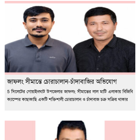
জাফলং সীমান্তে চোরাচালান-চাঁদাবাজির অভিযোগ
5 সিলেটের গোয়াইনঘাট উপজেলার জাফলং সীমান্তের লাল মাটি এলাকায় বিজিবি
ক্যাম্পের কাছাকাছি একটি শক্তিশালী চোরাচালান ও চাঁদাবাজ চক্র সক্রিয় থাকার