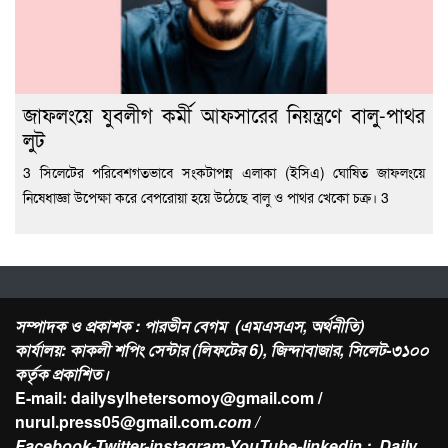
জাফলংয়ে যুবলীগ কর্মী আফসারের নিয়ন্ত্রণে বালু-পাথর
লুট
3 সিলেটের পরিবেশগতভাবে সংকটাপন্ন এলাকা (ইসিএ) ঘোষিত জাফলংয়ে
নিষেধাজ্ঞা উপেক্ষা করে বেপরোয়া হয়ে উঠেছে বালু ও পাথর খেকো চক্র। 3
সম্পাদক ও প্রকাশক : পারভীন বেগম (এমএসএস, অর্থনীতি)
কার্যালয়: কাকলী শপিং সেন্টার (লিফটের 6), জিন্দাবাজার, সিলেট-৩১০০
কর্তৃক প্রকাশিত।
E-mail: dailysylhetersomoy@gmail.com /
nurul.press05@gmail.com
.com /
Facebook-Twitter-instagram-YouTube-linkedin : Daily