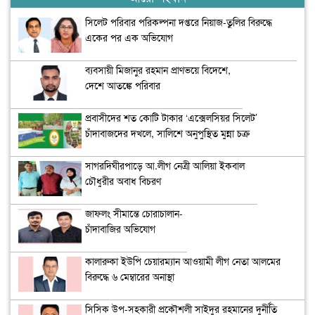
সিলেট পরিবার পরিকল্পনা দপ্তরে নিয়াজ-তুলির বিরুদ্ধে
একের পর এক অভিযোগ
ব্যবসায়ী মিজানুর রহমান প্রাণভয়ে বিদেশে,
দেশে আতঙ্কে পরিবার
প্রবাসীদের শত কোটি টাকার ‘এক্সেলসিয়র সিলেট’
চাঁদাবাজদের দখলে, সালিশে অনুপুস্থিত মুন্না চক্র
সাগরদিঘীরপাড়ে আ.লীগ নেত্রী আলিয়া ইকবাল
চৌধুরীর অবাধ বিচরণ
জাফলং সীমান্তে চোরাচালান-
চাঁদাবাজির অভিযোগ
কালারুকা ইউপি চেয়ারম্যান আওয়ামী লীগ নেতা আলমের
বিরুদ্ধে ৬ মেম্বারের অনাস্থা
সিসিক উপ-সহকারী প্রকৌশলী সাইদুর রহমানের দুর্নীতি