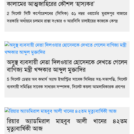
মেট
ও
কালামের আত্মজাহিরের কৌশল ‘হাস্যকর’
ইউনি
বৈষম
2 সিলেট সিটি কর্পোরেশনের (সিসিক) ৩১ নম্বর ওয়ার্ডের মুরাদপুর বাজারে
রিসার
বাং
সোস
গড়
সরকারি অর্থায়নে চলমান রাস্তা সংস্কার ও আরসিসি ঢালাইয়ের কাজকে কেন্দ্র
হবে
অধ্য
মো.
ফয়জ
হক
অসুস্থ ব্যবসায়ী নেতা দিলওয়ার হোসেনকে দেখতে গেলেন
বাণিজ্য মন্ত্রী খন্দকার আব্দুল মুক্তাদির
5 সিলেট চেম্বার অব কমার্স অ্যান্ড ইন্ডাস্ট্রির সাবেক সিনিয়র সহ-সভাপতি, সিলেট
ব্যবসায়ী সমিতির সাবেক সাধারন সম্পাদক, সিলেট কয়লা আমদানিকারক গ্রুপের
রিয়ার অ্যাডমিরাল মাহবুব আলী খানের ৪২তম
মৃত্যুবার্ষিকী আজ