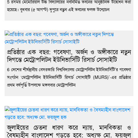
5 রসময় মেমোরিয়াল উচ্চ বিদ্যালয়ের নবনির্মিত ভবনের আনুষ্ঠানিক উদ্বোধন করা
হয়েছে। বুধবার (৫ আগস্ট) দুপুরে নতুন এই ভবনের ফলক উন্মোচন
প্রতিষ্ঠার এক বছর: গবেষণা, অর্জন ও অঙ্গীকারে নতুন
দিগন্তে মেট্রোপলিটন ইউনিভার্সিটি রিসার্চ সোসাইটি
6 দেশের শীর্ষস্থানীয় বেসরকারি বিশ্ববিদ্যালয় মেট্রোপলিটন ইউনিভার্সিটি’র গবেষণা
সংগঠন ‘মেট্রোপলিটন ইউনিভার্সিটি রিসার্চ সোসাইটি (MURS)’-এর প্রতিষ্ঠার
প্রথম বর্ষপূর্তি উপলক্ষে মঙ্গলবার মেট্রোপলিটন
জুলাইয়ের চেতনা ধারণ করে ন্যায়, মানবিকতা ও
বৈষম্যহীন বাংলাদেশ গড়তে হবে: অধ্যক্ষ মো. ফয়জুল