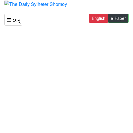
English
e-Paper
☰ মেনু