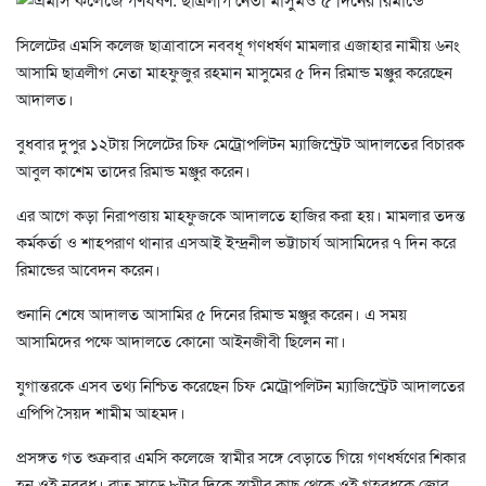
সিলেটের এমসি কলেজ ছাত্রাবাসে নববধূ গণধর্ষণ মামলার এজাহার নামীয় ৬নং
আসামি ছাত্রলীগ নেতা মাহফুজুর রহমান মাসুমের ৫ দিন রিমান্ড মঞ্জুর করেছেন
আদালত।
বুধবার দুপুর ১২টায় সিলেটের চিফ মেট্রোপলিটন ম্যাজিস্ট্রেট আদালতের বিচারক
আবুল কাশেম তাদের রিমান্ড মঞ্জুর করেন।
এর আগে কড়া নিরাপত্তায় মাহফুজকে আদালতে হাজির করা হয়। মামলার তদন্ত
কর্মকর্তা ও শাহপরাণ থানার এসআই ইন্দ্রনীল ভট্টাচার্য আসামিদের ৭ দিন করে
রিমান্ডের আবেদন করেন।
শুনানি শেষে আদালত আসামির ৫ দিনের রিমান্ড মঞ্জুর করেন। এ সময়
আসামিদের পক্ষে আদালতে কোনো আইনজীবী ছিলেন না।
যুগান্তরকে এসব তথ্য নিশ্চিত করেছেন চিফ মেট্রোপলিটন ম্যাজিস্ট্রেট আদালতের
এপিপি সৈয়দ শামীম আহমদ।
প্রসঙ্গত গত শুক্রবার এমসি কলেজে স্বামীর সঙ্গে বেড়াতে গিয়ে গণধর্ষণের শিকার
হন ওই নববধূ। রাত সাড়ে ৮টার দিকে স্বামীর কাছ থেকে ওই গৃহবধূকে জোর