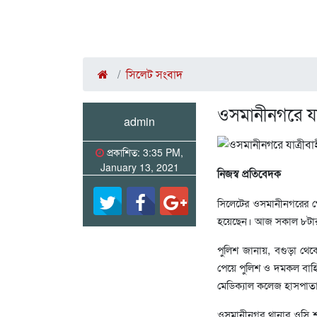
সিলেট সংবাদ
ওসমানীনগরে যা
admin
প্রকাশিত: 3:35 PM,
January 13, 2021
নিজস্ব প্রতিবেদক
সিলেটের ওসমানীনগরের গ
হয়েছেন। আজ সকাল ৮টার
পুলিশ জানায়, বগুড়া থেকে
পেয়ে পুলিশ ও দমকল বাহি
মেডিক্যাল কলেজ হাসপাত
ওসমানীনগর থানার ওসি শ্য