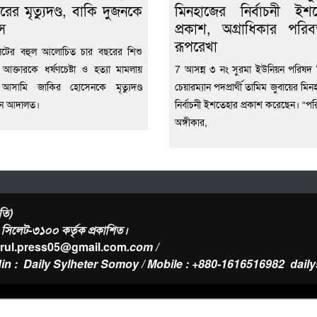
রের মৃত্যুদণ্ড, বাকি দুজনকে
মিনহাজের নির্বাচনী ইশ
স
প্রকাশ, অগ্রাধিকার পরিবর
রূপরেখা
েটের বহুল আলোচিত চার বছরের শিশু
 আক্তারকে ধর্ষণচেষ্টা ও হত্যা মামলায়
7 আসন্ন ৩ নং সুরমা ইউনিয়ন পরিষদ নি
ন আসামি জাকির হোসেনকে মৃত্যুদণ্ড
চেয়ারম্যান পদপ্রার্থী তামিম জুবায়ের মিন
েন আদালত।
নির্বাচনী ইশতেহার প্রকাশ করেছেন। “পরি
অঙ্গীকার,
তি)
র, সিলেট-৩১০০ কর্তৃক প্রকাশিত।
urul.press05@gmail.com
.com /
in : Daily Sylheter Somoy / Mobile : +880-1616516982
dail