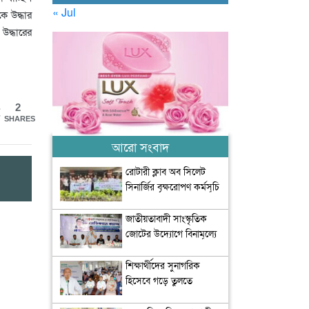
« Jul
 উদ্ধার
উদ্ধারের
2
SHARES
আরো সংবাদ
রোটারী ক্লাব অব সিলেট
সিনার্জির বৃক্ষরোপণ কর্মসূচি
অনুষ্ঠিত
জাতীয়তাবাদী সাংস্কৃতিক
জোটের উদ্যোগে বিনামূল্যে
চিকিৎসা সেবা আয়োজন
শিক্ষার্থীদের সুনাগরিক
হিসেবে গড়ে তুলতে
সৃজনশীল ও সাংস্কৃতিক চর্চার