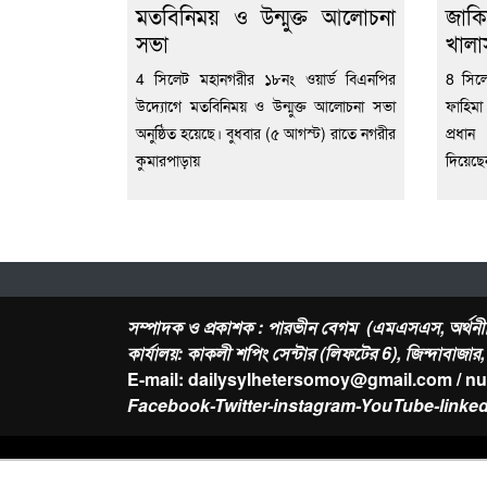
মতবিনিময় ও উন্মুক্ত আলোচনা
জাকি
সভা
খালা
4 সিলেট মহানগরীর ১৮নং ওয়ার্ড বিএনপির
8 সিল
উদ্যোগে মতবিনিময় ও উন্মুক্ত আলোচনা সভা
ফাহিমা
অনুষ্ঠিত হয়েছে। বুধবার (৫ আগস্ট) রাতে নগরীর
প্রধা
কুমারপাড়ায়
দিয়েছ
সম্পাদক ও প্রকাশক : পারভীন বেগম (এমএসএস, অর্থনী
কার্যালয়: কাকলী শপিং সেন্টার (লিফটের 6), জিন্দাবাজা
E-mail: dailysylhetersomoy@gmail.com / n
Facebook-Twitter-instagram-YouTube-linked
About Us
Contact
-
Privacy Policy