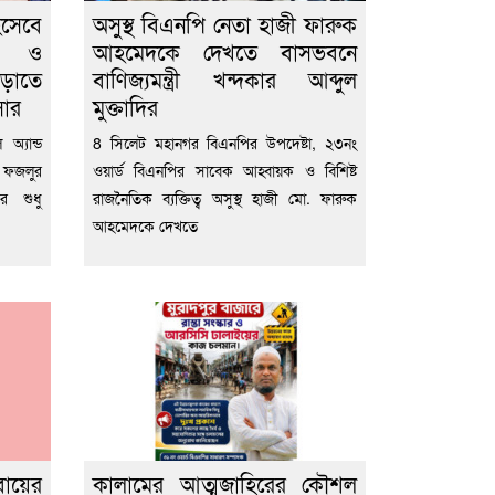
িসেবে
অসুস্থ বিএনপি নেতা হাজী ফারুক
ীল ও
আহমেদকে দেখতে বাসভবনে
বাড়াতে
বাণিজ্যমন্ত্রী খন্দকার আব্দুল
সার
মুক্তাদির
অ্যান্ড
8 সিলেট মহানগর বিএনপির উপদেষ্টা, ২৩নং
 ফজলুর
ওয়ার্ড বিএনপির সাবেক আহ্বায়ক ও বিশিষ্ট
ের শুধু
রাজনৈতিক ব্যক্তিত্ব অসুস্থ হাজী মো. ফারুক
আহমেদকে দেখতে
বায়ের
কালামের আত্মজাহিরের কৌশল