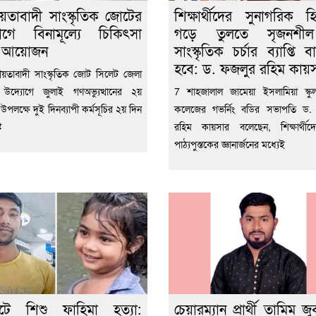
য়তাবাদী সাংস্কৃতিক জোটের
শিক্ষার্থীদের সুনাগরিক হ
োগে বিনামূল্যে চিকিৎসা
গড়ে তুলতে সৃজনশ
া আয়োজন
সাংস্কৃতিক চর্চার ব্যাপ্তি 
হবে: ড. ফজলুর রহিম কায়
য়তাবাদী সাংস্কৃতিক জোট সিলেট জেলা
 উদ্যোগে জুলাই গণঅভ্যুত্থানের ২য়
7 শাহজালাল জামেয়া ইসলামিয়া স্কুল 
্তি উপলক্ষে দুই দিনব্যাপী কর্মসূচির ২য় দিন
কলেজের গভর্নিং বডির সভাপতি ড.
ট
রহিম কায়সার বলেছেন, শিক্ষার্থীদ
পাঠ্যপুস্তকের জ্ঞানার্জনের মধ্যেই
েটে শিশু ফাহিমা হত্যা:
চেয়ারম্যান প্রার্থী তামিম জু