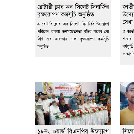
রোটারী ক্লাব অব সিলেট সিনার্জির
জাতী
বৃক্ষরোপণ কর্মসূচি অনুষ্ঠিত
উদ্য
সেব
4 রোটারি ক্লাব অব সিলেট সিনার্জির উদ্যোগে
পরিবেশ রক্ষায় জনসচেতনতা বৃদ্ধির লক্ষ্যে গো
2 জাতী
গ্রিণ এর আওতায় এক বৃক্ষরোপণ কর্মসূচি
শাখার
অনুষ্ঠিত
বর্ষপূর
৬ আগষ্
১৮নং ওয়ার্ড বিএনপির উদ্যোগে
সিল