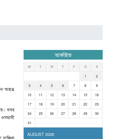
আর্কাইভ
M
T
W
T
F
S
S
1
2
3
4
5
6
7
8
9
০ জন আহত
10
11
12
13
14
15
16
17
18
19
20
21
22
23
যায়। খবর
24
25
26
27
28
29
30
ি ওসমানী
31
AUGUST 2026
 যাচ্ছিল