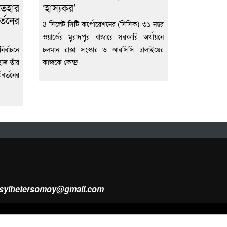
তেহার
‘হাস্যকর’
্তনের
3 সিলেট সিটি কর্পোরেশনের (সিসিক) ৩১ নম্বর
ওয়ার্ডের মুরাদপুর বাজারে সরকারি অর্থায়নে
র্বাচনে
চলমান রাস্তা সংস্কার ও আরসিসি ঢালাইয়ের
হাজ তাঁর
কাজকে কেন্দ্র
বর্তনের
ysylhetersomoy@gmail.com
Design & Developed by
Web Nest