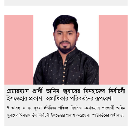
চেয়ারম্যান প্রার্থী তামিম জুবায়ের মিনহাজের নির্বাচনী
ইশতেহার প্রকাশ, অগ্রাধিকার পরিবর্তনের রূপরেখা
8 আসন্ন ৩ নং সুরমা ইউনিয়ন পরিষদ নির্বাচনে চেয়ারম্যান পদপ্রার্থী তামিম
জুবায়ের মিনহাজ তাঁর নির্বাচনী ইশতেহার প্রকাশ করেছেন। “পরিবর্তনের অঙ্গীকার,