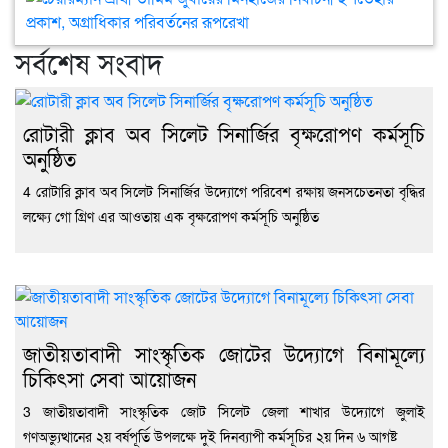
ফজল
আব্দ
আল
জাক
প্রার্থ
রহি
মুক্
সভা
মৃত্য
তাম
সর্বশেষ সংবাদ
কায়
বাক
জুবা
দুজ
মিন
খাল
নির্ব
ইশত
রোটারী ক্লাব অব সিলেট সিনার্জির বৃক্ষরোপণ কর্মসূচি
প্রক
অনুষ্ঠিত
অগ্
পরি
4 রোটারি ক্লাব অব সিলেট সিনার্জির উদ্যোগে পরিবেশ রক্ষায় জনসচেতনতা বৃদ্ধির
রূপ
লক্ষ্যে গো গ্রিণ এর আওতায় এক বৃক্ষরোপণ কর্মসূচি অনুষ্ঠিত
জাতীয়তাবাদী সাংস্কৃতিক জোটের উদ্যোগে বিনামূল্যে
চিকিৎসা সেবা আয়োজন
3 জাতীয়তাবাদী সাংস্কৃতিক জোট সিলেট জেলা শাখার উদ্যোগে জুলাই
গণঅভ্যুত্থানের ২য় বর্ষপূর্তি উপলক্ষে দুই দিনব্যাপী কর্মসূচির ২য় দিন ৬ আগষ্ট