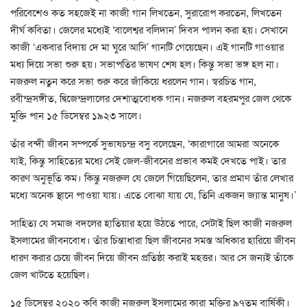
পরিবেশেও কত সহজেই না কাজী গান লিখতেন, সুরারোপ করতেন, লিখতেন
দীর্ঘ কবিতা। জেলের মধ্যেই ‘বালেশ্বর বলিদান’ দিবস পালন করা হয়। সেখানে
কাজী ‘একবার বিদায় দে মা ঘুরে আসি’ গানটি গেয়েছেন। এই গানটি গাওয়ার
মধ্য দিয়ে সভা শুরু হয়। সভাপতির ভাষণ শেষ হল। কিন্তু সভা ভঙ্গ হল না।
নজরুল নতুন করে সভা শুরু করে জাঁকিয়ে ধরলেন গান। স্বরচিত গান,
রবীন্দ্রসঙ্গীত, দ্বিজেন্দ্রলালের দেশাত্মবোধক গান। নজরুল বহরমপুর জেল থেকে
মুক্তি পান ১৫ ডিসেম্বর ১৯২৩ সালে।
তাঁর বন্দী জীবন সম্পর্কে সুভাষচন্দ্র বসু বলেছেন, ‘কারাগারে আমরা অনেকে
যাই, কিন্তু সাহিত্যের মধ্যে সেই জেল-জীবনের প্রভাব কমই দেখতে পাই। তার
কারণ অনুভূতি কম। কিন্তু নজরুল যে জেলে গিয়েছিলেন, তার প্রমাণ তাঁর লেখার
মধ্যে অনেক স্থানে পাওয়া যায়। এতে বোঝা যায় যে, তিনি একজন জ্যান্ত মানুষ।’
সাহিত্য যে সমাজ বদলের হাতিয়ার হয়ে উঠতে পারে, সেটাই ছিল কাজী নজরুল
ইসলামের জীবনবোধ। তাঁর চিন্তাধারা ছিল জীবনের সমস্ত অধিকার হারিয়ে জীবন
ধারণ করার চেয়ে জীবন দিয়ে জীবন প্রতিষ্ঠা করাই মহত্তর। আর সে জন্যই তাঁকে
জেল খাটতে হয়েছিল।
১৫ ডিসেম্বর ২০২০ কবি কাজী নজরুল ইসলামের কারা মুক্তির ৯৭তম বার্ষিকী।