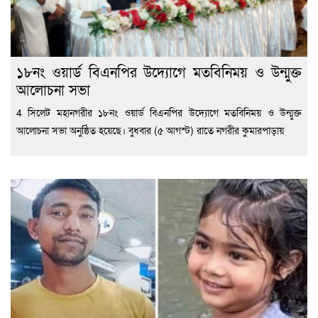
১৮নং ওয়ার্ড বিএনপির উদ্যোগে মতবিনিময় ও উন্মুক্ত
আলোচনা সভা
4 সিলেট মহানগরীর ১৮নং ওয়ার্ড বিএনপির উদ্যোগে মতবিনিময় ও উন্মুক্ত
আলোচনা সভা অনুষ্ঠিত হয়েছে। বুধবার (৫ আগস্ট) রাতে নগরীর কুমারপাড়ায়