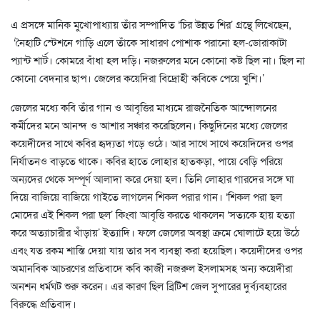
এ প্রসঙ্গে মানিক মুখোপাধ্যায় তাঁর সম্পাদিত ‘চির উন্নত শির’ গ্রন্থে লিখেছেন,
‘নৈহাটি স্টেশনে গাড়ি এলে তাঁকে সাধারণ পোশাক পরানো হল-ডোরাকাটা
প্যান্ট শার্ট। কোমরে বাঁধা হল দড়ি। নজরুলের মনে কোনো কষ্ট ছিল না। ছিল না
কোনো বেদনার ছাপ। জেলের কয়েদিরা বিদ্রোহী কবিকে পেয়ে খুশি।’
জেলের মধ্যে কবি তাঁর গান ও আবৃত্তির মাধ্যমে রাজনৈতিক আন্দোলনের
কর্মীদের মনে আনন্দ ও আশার সঞ্চার করেছিলেন। কিছুদিনের মধ্যে জেলের
কয়েদীদের সাথে কবির হৃদ্যতা গড়ে ওঠে। আর সাথে সাথে কয়েদিদের ওপর
নির্যাতনও বাড়তে থাকে। কবির হাতে লোহার হাতকড়া, পায়ে বেড়ি পরিয়ে
অন্যদের থেকে সম্পূর্ণ আলাদা করে দেয়া হল। তিনি লোহার গারদের সঙ্গে ঘা
দিয়ে বাজিয়ে বাজিয়ে গাইতে লাগলেন শিকল পরার গান। ‘শিকল পরা ছল
মোদের এই শিকল পরা ছল’ কিংবা আবৃত্তি করতে থাকলেন ‘সত্যকে হায় হত্যা
করে অত্যাচারীর খাঁড়ায়’ ইত্যাদি। ফলে জেলের অবস্থা ক্রমে ঘোলাটে হয়ে উঠে
এবং যত রকম শাস্তি দেয়া যায় তার সব ব্যবস্থা করা হয়েছিল। কয়েদীদের ওপর
অমানবিক আচরণের প্রতিবাদে কবি কাজী নজরুল ইসলামসহ অন্য কয়েদীরা
অনশন ধর্মঘট শুরু করেন। এর কারণ ছিল ব্রিটিশ জেল সুপারের দুর্ব্যবহারের
বিরুদ্ধে প্রতিবাদ।