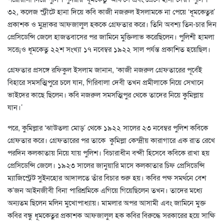
৩২, কলেজ স্ট্রীটে হানা দিয়ে কবি কাজী নজরুল ইসলামকে না পেয়ে ‘ধূমকেতুর’
প্রকাশক ও মুদ্রাকর আফজালুল হককে গ্রেফতার করে। তিনি অবশ্য তিন-চার দিন
প্রেসিডেন্সি জেলে হাজতবাসের পর জামিনে মুক্তিলাভ করেছিলেন। পুলিশী হামলা
সত্তে¡ও ধূমকেতু ২২শ সংখ্যা ১৭ নবেম্বর ১৯২২ সাল পর্যন্ত প্রকাশিত হয়েছিল।
গ্রেফতার প্রসঙ্গে রফিকুল ইসলাম জানান, ‘কাজী নজরুল গ্রেফতারের পূর্বেই
বিহারে সমসত্মিপুরে চলে যান, গিরিবালা দেবী তখন প্রমীলাকে নিয়ে সেখানে
ভাইদের কাছে ছিলেন। কবি নজরুল সমসত্মিপুর থেকে তাদের নিয়ে কুমিল্লায়
যান।’
পরে, কুমিল্লার ‘ঝাউতলা মোড়’ থেকে ১৯২২ সালের ২৩ নবেম্বর পুলিশ কবিকে
গ্রেফতার করে। গ্রেফতারের পর তাকে কুমিল্লা কেন্দ্রীয় কারাগারে এক রাত রেখে
পরদিন কলকাতায় নিয়ে যায় পুলিশ। বিচারাধীন বন্দী হিসেবে কবিকে রাখা হয়
প্রেসিডেন্সি জেলে। ১৯২৩ সালের জানুয়ারি মাসে কলকাতার চিফ প্রেসিডেন্সি
ম্যাজিস্ট্রেট সুইনহোর আদালতে তাঁর বিচার শুরু হয়। কবির পক্ষ সমর্থনে বেশ
ক’জন আইনজীবী বিনা পারিশ্রমিকে এগিয়ে গিয়েছিলেন তখন। তাদের মধ্যে
অন্যতম ছিলেন মলিন মুখোপাধ্যায়। মামলার অপর আসামী এবং জামিনে মুক্ত
কবির বন্ধু ধূমকেতুর প্রকাশক আফজালুল হক কবির বিরুদ্ধে সরকারের হয়ে সাক্ষি