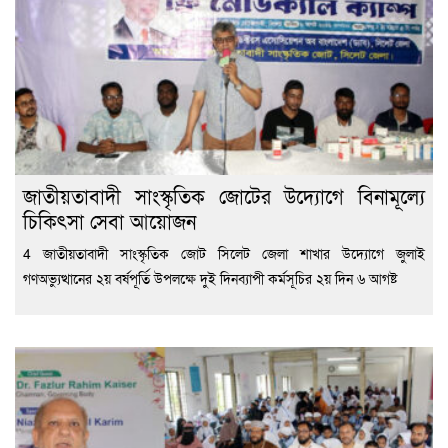
জাতীয়তাবাদী সাংস্কৃতিক জোটের উদ্যোগে বিনামূল্যে
চিকিৎসা সেবা আয়োজন
4 জাতীয়তাবাদী সাংস্কৃতিক জোট সিলেট জেলা শাখার উদ্যোগে জুলাই
গণঅভ্যুত্থানের ২য় বর্ষপূর্তি উপলক্ষে দুই দিনব্যাপী কর্মসূচির ২য় দিন ৬ আগষ্ট