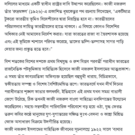
দলিলের মাধ্যমে একটি স্বাধীন রাষ্ট্রের দাবি উত্থাপন করেছিলেন। কাজী নজরুল
তাঁর ‘রুদ্রমঙ্গল’ (১৯২৬)-এ প্রকাশিত ধূমকেতুর পথ রচনায় লিখেছেন, “একটিমাত্র
টুকরো ভারতীয় ভূমিও বিদেশীদের দ্বারা নিয়ন্ত্রিত হবে না। ভারতীয়দের
পরিচালনার দায়িত্ব ভারতীয়দের হাতে থাকবে। এ বিষয়ে কোনও বিদেশির
অধিকার নেই আমাদের নির্দেশ করার। যারা ভারতের রাজা বা স্বৈরশাসক হয়েছে
এবং এই ভূমিকে শ্মশানে পরিণত করেছে, তাদের তল্পি-তল্পাসহ সাগর পাড়ি
দেয়ার জন্য প্রস্তুত হতে হবে।”
বিশ শতকের বিশের দশকে প্রথম বিশ্বযুদ্ধ ও রুশ বিপ্লব পরবর্তী পরাধীন ভারতের
রাজনৈতিক পটভূমিকায় সাহিত্যিক হিসেবে কাজী নজরুল ইসলামের আত্মপ্রকাশ।
এ সময় তাঁর কাব্যপ্রতিভা অভিব্যক্ত হয়েছিল বহুমুখী ধারায়, বিচিত্রভাবে,
স্বকীয়তায় সম্পন্ন ও বিশেষ বৈশিষ্ট্যমন্ডিত রূপে। ভারতবর্ষে যখন দীর্ঘ দিনের
পরাধীনতার শৃঙ্খল ভাঙার কলধ্বনি, ইতিহাসে এই প্রথম যখন সমগ্র বাঙালী
জেগে উঠেছে, ঠিক তখনই কাজী নজরুল বাংলা সাহিত্যে নবদিগন্তের উন্মোচন
করেছিলেন। সহায়-সম্বলহীন পারিবারিক পরিবেশে বড় হয়ে ওঠা, যুদ্ধ ফেরত
তরুণ কবির কণ্ঠে মানুষের যুগ-যুগান্তরের সঞ্চিত দুঃখ-বেদনা ও কান্না মিশ্রিত
ক্ষোভ অসাধারণ বিক্রমে উদগীরিত হয়েছে।
কাজী নজরুল ইসলামের সাহিত্যিক জীবনের সূচনালগ্নে ১৯২২ সালে ‘ব্যথার