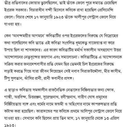
তীব্র প্রতিবাদের জোয়ার তুলেছিলেন, তাই তাঁকে জেলে পুরে দমাতে চেয়েছিল
ইংরেজ সরকার। বিচারাধীন বন্দী হিসেবে কবিকে রাখা হয়েছিল প্রেসিডেন্সি
জেলে। বিচার শেষে ১৭ জানুয়ারি ১৯২৩ তাঁকে আলীপুর সেন্ট্রাল জেলে নিয়ে
যাওয়া হয়।
কেন ‘আনন্দময়ীর আগমনে’ কবিতাটির ওপর ইংরেজদের বিরুদ্ধে যে বিদ্রোহের
কথা বলেছিলেন কবি তাতে এই কবিতা সংবলিত ধূমকেতু বাজেয়াপ্ত না করে
উপায় ছিল না শাসকদের। এর কারণ কবিতাটির মর্মার্থ সকালীন অসহযোগ উত্তর
আন্দোলনের নেতৃবৃন্দের জয়গান এবং সমালোচনা। কবিতাটিতে এ আন্দোলনকে
সক্রিয় করার জন্যদেশবাসীর প্রতি যেমন ছির তেমনই চিল ইংরেজের বিরুদ্ধে
লড়াই করতে গিয়ে যারা জীবন দিয়েছেন সেই নবাব সিরাজউদ্দৌলা, মীর কাসীম,
টিপু সুলতান, ঝাঁসির রানী, রানী ভবানীর প্রসঙ্গ।
এ ছাড়াও কবিতায় সমকালীন রাজনৈতিক নেতাদের নিষ্ক্রিয়তার জন্য ক্ষোভ,
গান্ধী, অরবিন্দ, চিত্তরঞ্জন, সুরেন্দ্রনাথ, রবীন্দ্রনাথ, বারীণ ঘোষ প্রমুখের
নিষ্ক্রিীয়তায় ব্যঙ্গ এবং ধর্মের নামে ভন্ডমী ও অহিংসার নামে কাপরুষতার প্রতি
কটাক্ষ করা হয়েছিল। কারাদন্ডের পর কবিকে প্রথমে আলিপুর সেন্ট্রাল জেলে নিয়ে
যাওয়া হয়। সেখানে কবি ছিলেন প্রায় তিন মাস, ১৭ জানুয়ারি থেকে ১৩ এপ্রিল
১৯২৩।