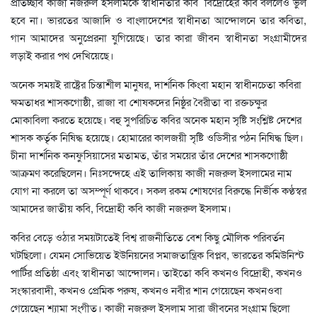
প্রতিচ্ছবি কাজী নজরুল ইসলামকে স্বাধীনতার কবি বিদ্রোহের কবি বললেও ভুল
হবে না। ভারতের আজাদি ও বাংলাদেশের স্বাধীনতা আন্দোলনে তার কবিতা,
গান আমাদের অনুপ্রেরনা যুগিয়েছে। তার কারা জীবন স্বাধীনতা সংগ্রামীদের
লড়াই করার পথ দেখিয়েছে।
অনেক সময়ই রাষ্ট্রের চিন্তাশীল মানুষর, দার্শনিক কিংবা মহান স্বাধীনচেতা কবিরা
ক্ষমতাধর শাসকগোষ্ঠী, রাজা বা শোষকদের নিষ্ঠুর বৈরীতা বা রক্তচক্ষুর
মোকাবিলা করতে হয়েছে। বহু সুপরিচিত কবির অনেক মহান সৃষ্টি সংশ্লিষ্ট দেশের
শাসক কর্তৃক নিষিদ্ধ হয়েছে। হোমারের কালজয়ী সৃষ্টি ওডিসীর পঠন নিষিদ্ধ ছিল।
চীনা দার্শনিক কনফুসিয়াসের মতামত, তাঁর সময়ের তাঁর দেশের শাসকগোষ্ঠী
আক্রমণ করেছিলেন। নিঃসন্দেহে এই তালিকায় কাজী নজরুল ইসলামের নাম
যোগ না করলে তা অসম্পূর্ণ থাকবে। সকল রকম শোষণের বিরুদ্ধে নির্ভীক কণ্ঠস্বর
আমাদের জাতীয় কবি, বিদ্রোহী কবি কাজী নজরুল ইসলাম।
কবির বেড়ে ওঠার সময়টাতেই বিশ্ব রাজনীতিতে বেশ কিছু মৌলিক পরিবর্তন
ঘটছিলো। যেমন সোভিয়েত ইউনিয়নের সমাজতান্ত্রিক বিপ্লব, ভারতের কমিউনিস্ট
পার্টির প্রতিষ্ঠা এবং স্বাধীনতা আন্দোলন। তাইতো কবি কখনও বিদ্রোহী, কখনও
সংস্কারবাদী, কখনও প্রেমিক পরুষ, কখনও নবীর শান গেয়েছেন কখনওবা
গেয়েছেন শ্যামা সংগীত। কাজী নজরুল ইসলাম সারা জীবনের সংগ্রাম ছিলো