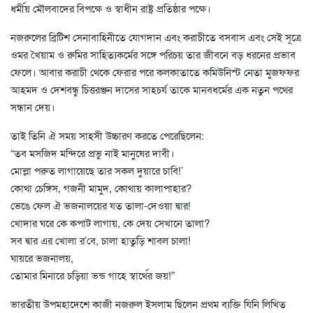
ধর্মীয় মৌলবাদের বিপক্ষে ও স্বাধীন রাষ্ট্র প্রতিষ্ঠার পক্ষে।
নজরুলের ব্রিটিশ সেনাবাহিনীতে যোগদান এবং করাচীতে বসবাস এবং সেই সূত্রে
ওমর খৈয়াম ও রুমির সাহিত্যকর্মের সঙ্গে পরিচয় তার জীবনে বড় ধরনের প্রভাব
ফেলে। আবার করাচী থেকে ফেরার পরে কলকাতাতে কমিউনিস্ট নেতা মুজফফর
আহমদ ও দেশবন্ধু চিত্তরঞ্জন দাসের সাহচর্য তাকে মানবধর্মের এক নতুন পথের
সন্ধান দেয়।
তাই তিনি ঐ সময় সাহসী উচ্চারণ করতে পেরেছিলেন:
“তব মসজিদ মন্দিরে প্রভু নাই মানুষের দাবী।
মোল্লা পরুত লাগায়েছে তার সকল দুয়ারে চাবি!’
কোথা চেঙ্গিস, গজনী মামুদ, কোথায় কালাপাহার?
ভেঙে ফেল ঐ ভজনালয়ের যত তালা-দেওয়া দ্বার!
খোদার ঘরে কে কপাট লাগায়, কে দেয় সেখানে তালা?
সব দ্বার এর খোলা র’বে, চালা হাতুড়ি শাবল চালা!
ঘায়রে ভজনালয়,
তোমার মিনারে চড়িয়া ভন্ড গাহে স্বার্থের জয়!”
ভারতীয় উপমহাদেশে কাজী নজরুল ইসলাম ছিলেন প্রথম ব্যক্তি যিনি লিখিত