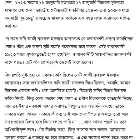
দেন। ১৯২৩ সালের ১৬ জানুয়ারি মতান্তরে ১৭ জানুয়ারি বিচারক সুইনহো
মামলার রায় দেন। ভারতীয় ফৌজদারী দন্ডবিধির ১২৪-ক এবং ১৫৩-ক ধারা
অনুযায়ী ‘ধূমকেতু’ রাজদ্রোহ মামলায় কবিকে এক বছর সশ্রম কারাদন্ডে দন্ডিত
করা হয়।
সে সময় কবি কাজী নজরুল ইসলাম আদালতে যে জবানবন্দী প্রদান করেছিলেন
সেটাও তাঁর এক অনন্য সৃষ্টি বলেই গবেষকরা মনে করেন। সেই জবানবন্দী
১৯২৩ সালে ধূমকেতুতেই ছাপা হয়েছিল। জবানবন্দীটি ‘রাজবন্দির জবানবন্দী’
নামে খ্যাত। এটি কবি প্রেসিডেন্সি জেলেই লিখেছিলেন।
বিচারপতি সুইনহো যে একজন কবি ছিলেন সেটি কাজী নজরুল ইসলাম
জানতেন। তাই জবানবন্দিতে কবি কাজী নজরুল লিখেছিলেন, ‘শুনেছি, আমার
বিচারক একজন কবি। শুনে আনন্দিত হয়েছি। বিদ্রোহী কবির বিচার বিচারক
কবির নিকট। কিন্তু বেলা শেষের শেষ খেয়া এ প্রবীণ বিচারককে হাতছানি দিচ্ছে,
আর রক্তঊষার নবশঙ্খ আমার অনাগত বিপুলতাকে অভ্যর্থনা করছে; তাকে
ডাকছে মরণ, আমায় ডাকছে জীবন; তাই আমাদের উভয়ের অসত্ম-তারা আর
উদয় তারার মিলন হবে কিনা বলতে পারি না। …আজ ভারত পরাধীন। তার
অধিবাসীবৃন্দ দাস। এটা নির্জলা সত্য। কিন্তু দাসকে দাস বললে, অন্যায়কে
অন্যায় বললে এ রাজত্বে তা হবে রাজদ্রোহ। এ তো ন্যায়ের শাসন হতে পারে না।