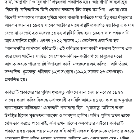
দান’, ‘অগ্নিবীণা’ ও ‘যুগবাণী’ গ্রন্থগুলো প্রকাশিত হয়। ‘অগ্নিবীণা’ কাব্যগ্রন্থের
‘বিদ্রোহী’ কবিতাটিতে তিনি ঘোষণা করলেন ‘চির-উন্নত মম শির’। এর মাধ্যমে
বিদেশী শাসকদের কারণে ঘুমিয়ে থাকা বাঙালী জাতিকে মাথা উঁচু করে দাঁড়াবার
আহ্বান জানান। ১৯২২ সালের অক্টোবর মাসে গ্রন্থটি প্রকাশিত হয় কিন্তু এক মাস
যেতে না যেতেই ২৩ নবেম্বর ১৯২২ গ্রন্থটি নিষিদ্ধ হয়। ১৯৪৭ সাল পর্যন্ত এটি
আর প্রকাশিত হয়নি। এরপর ১৯২২ সালের ২৬ সেপ্টেম্বর প্রকাশিত হয়
‘আনন্দময়ীর আগমনে’ কবিতাটি। এই কবিতার জন্য কাজী নজরুল ইসলাম এক
বছর জেল খাটেন। সাহিত্য যে শোষক-নির্যাতনকারীর গায়ে চাবুকের মতো
আঘাত করতে পারে তারই উদাহরণ কাজী নজরুলের এই কবিতা। এটি তাঁরই
সম্পাদিত ‘ধূমকেতু’ পত্রিকার ১২শ সংখ্যায় (১৯২২ সালের ২৬ সেপ্টেম্বর)
প্রকাশিত হয়।
কবিতাটি প্রকাশের পর পুলিশ ধূমকেতু অফিসে হানা দেয় ৮ নবেম্বর ১৯২২
সালে। কারণ কবির বিরুদ্ধে ফৌজদারী দন্ডবিধি আইনের ১২৪-ক ধারা অনুসারে
রাজদ্রোহের অভিযোগে গ্রেফতারী পরোয়ানা ছিল। ‘ধূমকেতু’ অফিসে তখন
উপস্থিত ছিলেন মুজফফর আহমদ ও আবদুল হালিম। যদিও পুলিশ তখন তাকে
গ্রেফতার করতে পারে নাই, কবি তখন ছিলেন কলকাতার বাইরে। কবিতাটি
প্রকাশের ছয় সপ্তাহ পর ৮ নবেম্বর কবি কাজী নজরুল ইসলামকে গ্রেফতার করতে
পরোয়ানা নিয়ে পুলিশ পুনরায় ‘ধূমকেতু’ অফিসে এবং প্রেসে হানা দেয়। পুলিশ