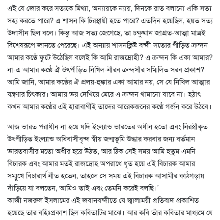
এই যে জোর করে সত্যকে মিথ্যা, অন্যায়কে ন্যায়, দিনকে রাত বলানো একি সত্য
সহ্য করতে পারে? এ শাসন কি চিরস্থায়ী হতে পারে? এতদিন হয়েছিল, হয়ত সত্য
উদাসীন ছিল বলে। কিন্তু আজ সত্য জেগেছে, তা চক্ষুষ্মান জাগ্রত-আত্মা মাত্রই
বিশেষরূপে জানতে পেরেছে। এই অন্যায় শাসনক্লিষ্ট বন্দী সত্যের পীড়িত ক্রন্দন
আমার কণ্ঠে ফুটে উঠেছিল বলেই কি আমি রাজদ্রোহী? এ ক্রন্দন কি একা আমার?
না-এ আমার কণ্ঠে ঐ উৎপীড়িত নিখিল-নীরব ক্রন্দসীর সম্মিলিত সরব প্রকাশ?
আমি জানি, আমার কণ্ঠের ঐ প্রলয়-হুঙ্কার একা আমার নয়, সে যে নিখিল আত্মার
যন্ত্রণার চিৎকার। আমায় ভয় দেখিয়ে মেরে এ ক্রন্দন থামানো যাবে না। হঠাৎ
কখন আমার কণ্ঠের এই হারাবাণীই তাদের আরেকজনের কণ্ঠে গর্জন করে উঠবে।
আজ ভারত পরাধীন না হয়ে যদি ইংল্যান্ড ভারতের অধীন হতো এবং নিরস্ত্রীকৃত
উৎপীড়িত ইংল্যান্ড অধিবাসীবৃন্দ স্বীয় জন্মভূমি উদ্ধার করবার জন্য বর্তমান
ভারতবাসীর মতো অধীর হয়ে উঠত, আর ঠিক সেই সময় আমি হতুম এমনি
বিচারক এবং আমার মতই রাজদ্রোহ অপরাধে ধৃত হয়ে এই বিচারক আমার
সম্মুখে বিচারার্থ নীত হতেন, তাহলে সে সময় এই বিচারক আসামীর কাঠগড়ায়
দাঁড়িয়ে যা বলতেন, আমিও তাই এবং তেমনি করেই বলছি।’
কাজী নজরুল ইসলামের এই জবানবন্দীতে যে জ্বালাময়ী প্রতিবাদ প্রকাশিত
হয়েছে তার বহিঃপ্রকাশ ছিল কবিতাটির মাঝে। আর কবি তাঁর কবিতার মাধ্যমে যে