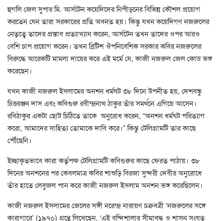
হুগলি জেল সুপার মি. আর্সটেন কয়েদিদের নিপীড়নের বিভিন্ন কৌশল প্রয়োগ
করতেন যেন তারা সরকারের প্রতি অবনত হয়। কিন্তু যখন কয়েদিগণ নজরুলের
নেতৃত্বে তাদের প্রস্তাব প্রত্যাখ্যান করেন, আর্সটেন তখন তাদের ওপর আরও
বেশি চাপ প্রয়োগ করেন। তখন ব্রিটিশ ঔপনিবেশিক সরকার কবির নজরুলের
বিরুদ্ধে আরেকটি মামলা দায়ের করে এই মর্মে যে, কাজী নজরুল জেল কোড ভঙ্গ
করেছেন।
যখন কাজী নজরুল ইসলামের অনশন ধর্মঘট ৩৮ দিনে উপনীত হয়, দেশবন্ধু
চিত্তরঞ্জন দাস এবং কবিগুরু রবীন্দ্রনাথ ঠাকুর তাঁর সমর্থনে এগিয়ে আসেন।
রবিঠাকুর একটা ছোট চিঠিতে তাকে অনুরোধ করেন, “অনশন ধর্মঘট পরিত্যাগ
করো, আমাদের সাহিত্য তোমাকে দাবি করে।” কিন্তু টেলিগ্রামটি তার কাছে
পৌঁছেনি।
ইচ্ছাকৃতভাবে কারা কর্তৃপক্ষ টেলিগ্রামটি কবিগুরুর কাছে ফেরত্ পাঠায়। ৩৮
দিনের অনশনের পর কেবলমাত্র কবির শাশুড়ি বিরজা সুন্দরী দেবীর অনুরোধে
তাঁর হাতে লেবুজল পান করে কাজী নজরুল ইসলাম অনশন ভঙ্গ করেছিলেন।
কাজী নজরুল ইসলামের জেলের সঙ্গী নরেন্দ্র নারায়ণ চক্রবত্রী ‘নজরুলের সঙ্গে
কারাগারে’ (১৯৭০) গ্রন্থে লিখেছেন, ‘এই বন্দিশালার সীমাবদ্ধ ও শাসন সংযত