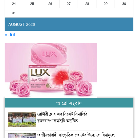
24
25
26
27
28
29
30
31
AUGUST 2026
« Jul
আরো সংবাদ
রোটারী ক্লাব অব সিলেট সিনার্জির
বৃক্ষরোপণ কর্মসূচি অনুষ্ঠিত
জাতীয়তাবাদী সাংস্কৃতিক জোটের উদ্যোগে বিনামূল্যে