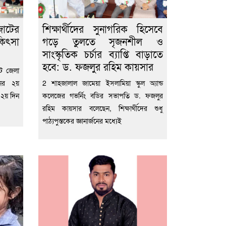
জোটের
শিক্ষার্থীদের সুনাগরিক হিসেবে
কিৎসা
গড়ে তুলতে সৃজনশীল ও
সাংস্কৃতিক চর্চার ব্যাপ্তি বাড়াতে
হবে: ড. ফজলুর রহিম কায়সার
েট জেলা
নের ২য়
2 শাহজালাল জামেয়া ইসলামিয়া স্কুল অ্যান্ড
র ২য় দিন
কলেজের গভর্নিং বডির সভাপতি ড. ফজলুর
রহিম কায়সার বলেছেন, শিক্ষার্থীদের শুধু
পাঠ্যপুস্তকের জ্ঞানার্জনের মধ্যেই