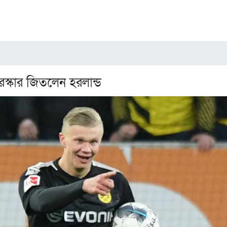
ুরস্কার জিতলেন হরলান্ড