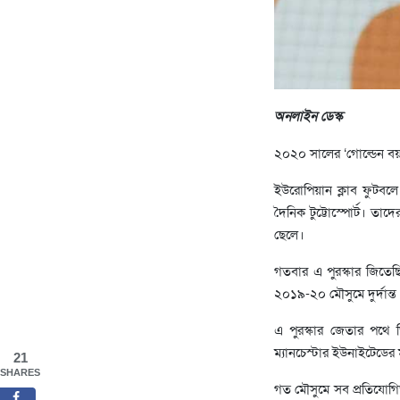
অনলাইন ডেস্ক
২০২০ সালের ‘গোল্ডেন বয়’ প
ইউরোপিয়ান ক্লাব ফুটবলে
দৈনিক টুট্টোস্পোর্ট। ত
ছেলে।
গতবার এ পুরস্কার জিতেছ
২০১৯-২০ মৌসুমে দুর্দান্ত 
এ পুরস্কার জেতার পথে 
ম্যানচেস্টার ইউনাইটেডের
21
SHARES
গত মৌসুমে সব প্রতিযোগিত