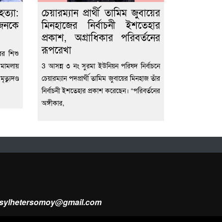
্যা:
চেয়ারম্যান প্রার্থী তামিম জুবায়ের
ুজনকে
মিনহাজের নির্বাচনী ইশতেহার
প্রকাশ, অগ্রাধিকার পরিবর্তনের
রূপরেখা
র শিশু
মামলায়
3 আসন্ন ৩ নং সুরমা ইউনিয়ন পরিষদ নির্বাচনে
যুদণ্ড
চেয়ারম্যান পদপ্রার্থী তামিম জুবায়ের মিনহাজ তাঁর
নির্বাচনী ইশতেহার প্রকাশ করেছেন। “পরিবর্তনের
অঙ্গীকার,
ysylhetersomoy@gmail.com