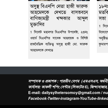
অসুস্থ বিএনপি নেতা হাজী ফারুক
১৮নং
আহমেদকে দেখতে বাসভবনে
মতবি
বাণিজ্যমন্ত্রী খন্দকার আব্দুল
সভা
মুক্তাদির
1 সিল
1 সিলেট মহানগর বিএনপির উপদেষ্টা, ২৩নং
উদ্যোগ
ওয়ার্ড বিএনপির সাবেক আহ্বায়ক ও বিশিষ্ট
অনুষ্ঠ
রাজনৈতিক ব্যক্তিত্ব অসুস্থ হাজী মো. ফারুক
কুমারপ
আহমেদকে দেখতে
সম্পাদক ও প্রকাশক : পারভীন বেগম (এমএসএস, অর্থনী
কার্যালয়: কাকলী শপিং সেন্টার (লিফটের 6), জিন্দাবাজা
E-mail: dailysylhetersomoy@gmail.com / n
Facebook-Twitter-instagram-YouTube-linked