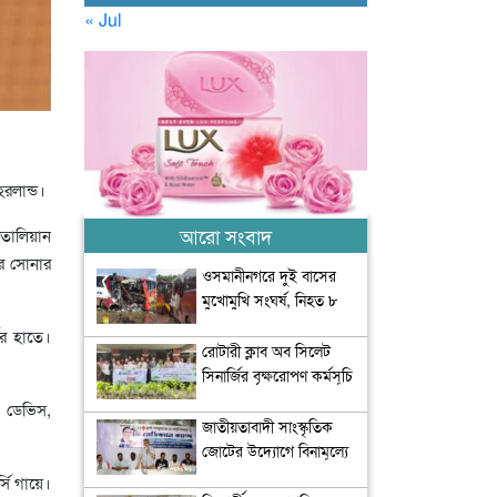
« Jul
হরলান্ড।
আরো সংবাদ
ইতালিয়ান
ের সোনার
ওসমানীনগরে দুই বাসের
মুখোমুখি সংঘর্ষ, নিহত ৮
ের হাতে।
রোটারী ক্লাব অব সিলেট
সিনার্জির বৃক্ষরোপণ কর্মসূচি
অনুষ্ঠিত
ো ডেভিস,
জাতীয়তাবাদী সাংস্কৃতিক
জোটের উদ্যোগে বিনামূল্যে
চিকিৎসা সেবা আয়োজন
সি গায়ে।