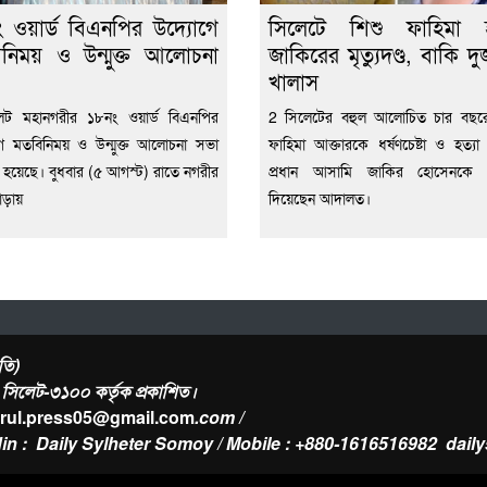
 ওয়ার্ড বিএনপির উদ্যোগে
সিলেটে শিশু ফাহিমা হত
নিময় ও উন্মুক্ত আলোচনা
জাকিরের মৃত্যুদণ্ড, বাকি দ
খালাস
েট মহানগরীর ১৮নং ওয়ার্ড বিএনপির
2 সিলেটের বহুল আলোচিত চার বছরে
ে মতবিনিময় ও উন্মুক্ত আলোচনা সভা
ফাহিমা আক্তারকে ধর্ষণচেষ্টা ও হত্যা 
িত হয়েছে। বুধবার (৫ আগস্ট) রাতে নগরীর
প্রধান আসামি জাকির হোসেনকে মৃত্
াড়ায়
দিয়েছেন আদালত।
তি)
র, সিলেট-৩১০০ কর্তৃক প্রকাশিত।
urul.press05@gmail.com
.com /
in : Daily Sylheter Somoy / Mobile : +880-1616516982
dail