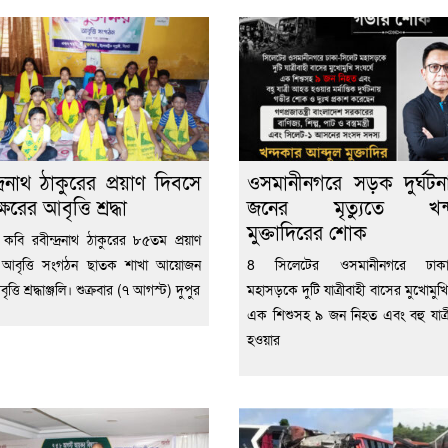
দ্রনাথ ঠাকুরের প্রয়াণ দিবসে
ওসমানীনগরে সড়ক দুর্ঘট
ক্ষরের আবৃত্তি শ্রদ্ধা
জনের মৃত্যুতে খন্
মুক্তাদিরের শোক
ব কবি রবীন্দ্রনাথ ঠাকুরের ৮৫তম প্রয়াণ
 আবৃত্তি সংগঠন ছাতক শাখা আয়োজন
8 সিলেটের ওসমানীনগরে ঢাকা-
ত্তি শ্রদ্ধাঞ্জলি। শুক্রবার (৭ আগস্ট) দুপুর
মহাসড়কে দুটি যাত্রীবাহী বাসের মুখোমুখি
এক শিশুসহ ৯ জন নিহত এবং বহু যাত
হওয়ার