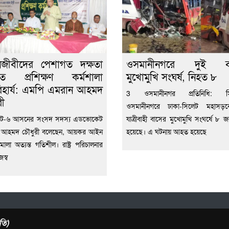
নজীবীদের পেশাগত দক্ষতা
ওসমানীনগরে দুই ব
ধিতে প্রশিক্ষণ কর্মশালা
মুখোমুখি সংঘর্ষ, নিহত ৮
হার্য: এমপি এমরান আহমদ
3 ওসমানীনগর প্রতিনিধি: সি
রী
ওসমানীনগরে ঢাকা-সিলেট মহাসড়
লেট-৬ আসনের সংসদ সদস্য এডভোকেট
যাত্রীবাহী বাসের মুখোমুখি সংঘর্ষে ৮ 
 আহমদ চৌধুরী বলেছেন, আয়কর আইন
হয়েছে। এ ঘটনায় আহত হয়েছে
মালা অত্যন্ত গতিশীল। রাষ্ট্র পরিচালনার
জস্ব
তি)