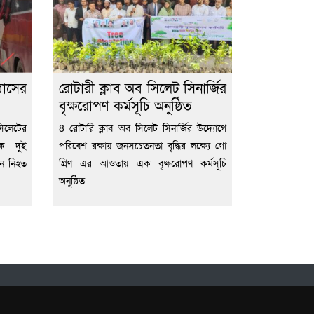
াসের
রোটারী ক্লাব অব সিলেট সিনার্জির
বৃক্ষরোপণ কর্মসূচি অনুষ্ঠিত
লেটের
8 রোটারি ক্লাব অব সিলেট সিনার্জির উদ্যোগে
কে দুই
পরিবেশ রক্ষায় জনসচেতনতা বৃদ্ধির লক্ষ্যে গো
জন নিহত
গ্রিণ এর আওতায় এক বৃক্ষরোপণ কর্মসূচি
অনুষ্ঠিত