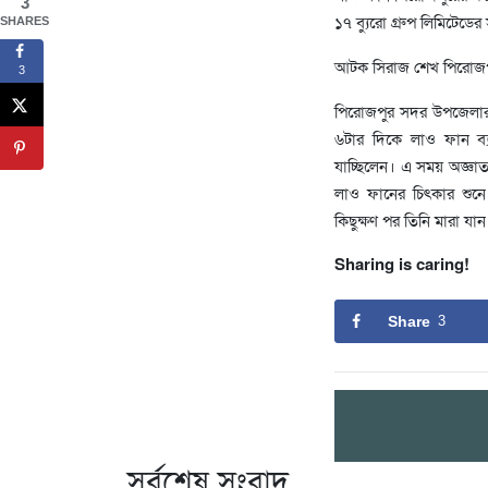
3
১৭ ব্যুরো গ্রুপ লিমিটেডের
SHARES
আটক সিরাজ শেখ পিরোজপুর
3
পিরোজপুর সদর উপজেলার কু
৬টার দিকে লাও ফান ব্য
যাচ্ছিলেন। এ সময় অজ্ঞাত
লাও ফানের চিৎকার শুনে
কিছুক্ষণ পর তিনি মারা যা
Sharing is caring!
Share
3
সর্বশেষ সংবাদ