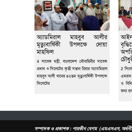
অ্যাডমিরাল মাহবুব আলীর
‎আই
মৃত্যুবার্ষিকী উপলক্ষে দোয়া
বৃদ্
মাহফিল
অপরি
চৌধু
4 সাবেক মন্ত্রী, বাংলাদেশ নৌবাহিনীর সাবেক
প্রধান ও সিলেটের কৃতী সন্তান রিয়ার অ্যাডমিরাল
2 ‎সি
মাহবুব আলী খানের ৪২তম মৃত্যুবার্ষিকী উপলক্ষে
এমরান
সিলেটের
ও বিধি
জন্য রা
সম্পাদক ও প্রকাশক : পারভীন বেগম (এমএসএস, অর্থনী