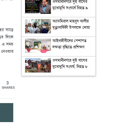
ওসমানীনগরে দুই বাসের
মুখোমুখি সংঘর্ষে নিহত ৯
: সিউক চেয়ারম্যান কয়েস
লোদীর শোক
অ্যাডমিরাল মাহবুব আলীর
মৃত্যুবার্ষিকী উপলক্ষে দোয়া
্যা সাড়ে
মাহফিল
তুর দিকে
‎আইনজীবীদের পেশাগত
য়। এ সময়
দক্ষতা বৃদ্ধিতে প্রশিক্ষণ
ে নেওয়ার
কর্মশালা অপরিহার্য: এমপি
এমরান আহমদ চৌধুরী
ওসমানীনগরে দুই বাসের
মুখোমুখি সংঘর্ষ, নিহত ৮
3
SHARES