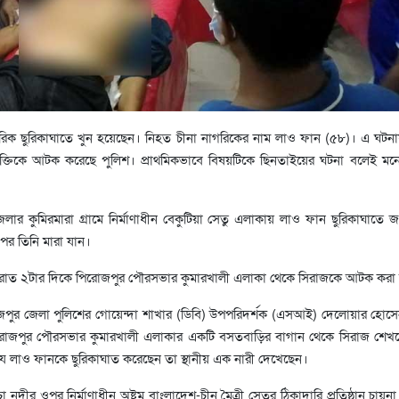
রিক ছুরিকাঘাতে খুন হয়েছেন। নিহত চীনা নাগরিকের নাম লাও ফান (৫৮)। এ ঘটন
ক্তিকে আটক করেছে পুলিশ। প্রাথমিকভাবে বিষয়টিকে ছিনতাইয়ের ঘটনা বলেই মন
েলার কুমিরমারা গ্রামে নির্মাণাধীন বেকুটিয়া সেতু এলাকায় লাও ফান ছুরিকাঘাতে
র তিনি মারা যান।
 রাত ২টার দিকে পিরোজপুর পৌরসভার কুমারখালী এলাকা থেকে সিরাজকে আটক করা
োজপুর জেলা পুলিশের গোয়েন্দা শাখার (ডিবি) উপপরিদর্শক (এসআই) দেলোয়ার হোস
িরোজপুর পৌরসভার কুমারখালী এলাকার একটি বসতবাড়ির বাগান থেকে সিরাজ শে
ে লাও ফানকে ছুরিকাঘাত করেছেন তা স্থানীয় এক নারী দেখেছেন।
নদীর ওপর নির্মাণাধীন অষ্টম বাংলাদেশ-চীন মৈত্রী সেতুর ঠিকাদারি প্রতিষ্ঠান চায়ন