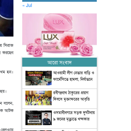
« Jul
ায় সিরাজ
ে করছেন
আরো সংবাদ
 জখম হন।
আওয়ামী লীগ নেতার বাড়ি ও
ফার্মেসিতে হামলা, নির্যাতনে
গর্ভবতী স্ত্রীর গর্ভপাত
 হয়।
রবীন্দ্রনাথ ঠাকুরের প্রয়াণ
দিবসে মুক্তাক্ষরের আবৃত্তি
েন বলেন,
শ্রদ্ধা
খকে আটক
ওসমানীনগরে সড়ক দুর্ঘটনায়
৯ জনের মৃত্যুতে খন্দকার
মুক্তাদিরের শোক
া রেলওয়ে