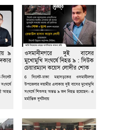
নায় ৯
ওসমানীনগরে দুই বাসের
দকার
মুখোমুখি সংঘর্ষে নিহত ৯ : সিউক
চেয়ারম্যান কয়েস লোদীর শোক
সিলেট
6 সিলেট-ঢাকা মহাসড়কের ওসমানীনগর
 সংঘর্ষে
উপজেলার দয়ামীর এলাকায় দুই বাসের মুখোমুখি
্রী আহত
সংঘর্ষে শিশুসহ অন্তত ৯ জন নিহত হয়েছেন। এ
মর্মান্তিক দুর্ঘটনায়