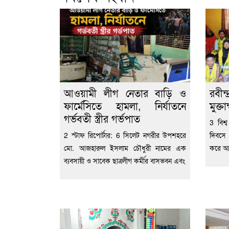
আওয়ামী লীগ নেতার বাড়ি ও
রবীন্
ফার্মেসিতে হামলা, নির্যাতনে
মুক্তা
গর্ভবতী স্ত্রীর গর্ভপাত
3 বিশ্
2 স্টাফ রিপোর্টার: 6 সিলেট নগরীর উপশহরে
দিবসে
মো. আজহারুল ইসলাম চৌধুরী নামের এক
করে আবৃ
ব্যবসায়ী ও সাবেক ছাত্রলীগ কর্মীর বাসভবন এবং