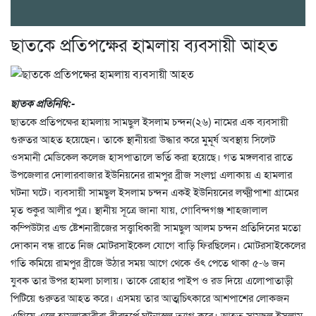
ছাতকে প্রতিপক্ষের হামলায় ব্যবসায়ী আহত
ছাতক প্রতিনিধি:-
ছাতকে প্রতিপক্ষের হামলায় সামছুল ইসলাম চন্দন(২৬) নামের এক ব্যবসায়ী
গুরুতর আহত হয়েছেন। তাকে স্থানীয়রা উদ্ধার করে মুমূর্ষ অবস্থায় সিলেট
ওসমানী মেডিকেল কলেজ হাসপাতালে ভর্তি করা হয়েছে। গত মঙ্গলবার রাতে
উপজেলার দোলারবাজার ইউনিয়নের রামপুর ব্রীজ সংলগ্ন এলাকায় এ হামলার
ঘটনা ঘটে। ব্যবসায়ী সামছুল ইসলাম চন্দন একই ইউনিয়নের লক্ষ্মীপাশা গ্রামের
মৃত শুকুর আলীর পুত্র। স্থানীয় সূত্রে জানা যায়, গোবিন্দগঞ্জ শাহজালাল
কম্পিউটার এন্ড ষ্টেশনারীজের সত্ত্বাধিকারী সামছুল আলম চন্দন প্রতিদিনের মতো
দোকান বন্ধ রাতে নিজ মোটরসাইকেল যোগে বাড়ি ফিরছিলেন। মোটরসাইকেলের
গতি কমিয়ে রামপুর ব্রীজে উঠার সময় আগে থেকে ওঁৎ পেতে থাকা ৫-৬ জন
যুবক তার উপর হামলা চালায়। তাকে রোহার পাইপ ও রড দিয়ে এলোপাতাড়ী
পিটিয়ে গুরুতর আহত করে। এসময় তার আত্মচিৎকারে আশপাশের লোকজন
এগিয়ে এলে হামলাকারীরা বীরদর্পে ঘটনাস্থল ত্যাগ করে। আহত সামছুল ইসলাম