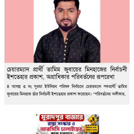
চেয়ারম্যান প্রার্থী তামিম জুবায়ের মিনহাজের নির্বাচনী
ইশতেহার প্রকাশ, অগ্রাধিকার পরিবর্তনের রূপরেখা
8 আসন্ন ৩ নং সুরমা ইউনিয়ন পরিষদ নির্বাচনে চেয়ারম্যান পদপ্রার্থী তামিম
জুবায়ের মিনহাজ তাঁর নির্বাচনী ইশতেহার প্রকাশ করেছেন। “পরিবর্তনের অঙ্গীকার,