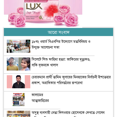
আরো সংবাদ
১৮নং ওয়ার্ড বিএনপির উদ্যোগে মতবিনিময় ও
উন্মুক্ত আলোচনা সভা
সিলেটে শিশু ফাহিমা হত্যা: জাকিরের মৃত্যুদণ্ড,
বাকি দুজনকে খালাস
চেয়ারম্যান প্রার্থী তামিম জুবায়ের মিনহাজের নির্বাচনী ইশতেহার
প্রকাশ, অগ্রাধিকার পরিবর্তনের রূপরেখা
কালামের
আত্মজাহিরের
কৌশল ‘হাস্যকর’
অসুস্থ ব্যবসায়ী নেতা দিলওয়ার হোসেনকে দেখতে গেলেন