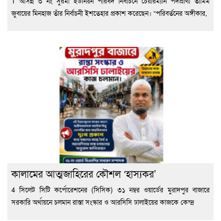
1 আসন্ন ৩ নং সুরমা ইউনিয়ন পরিষদ নির্বাচনে চেয়ারম্যান পদপ্রার্থী তামিম
জুবায়ের মিনহাজ তাঁর নির্বাচনী ইশতেহার প্রকাশ করেছেন। “পরিবর্তনের অঙ্গীকার,
কালামের আত্মজাহিরের কৌশল ‘হাস্যকর’
4 সিলেট সিটি কর্পোরেশনের (সিসিক) ৩১ নম্বর ওয়ার্ডের মুরাদপুর বাজারে
সরকারি অর্থায়নে চলমান রাস্তা সংস্কার ও আরসিসি ঢালাইয়ের কাজকে কেন্দ্র