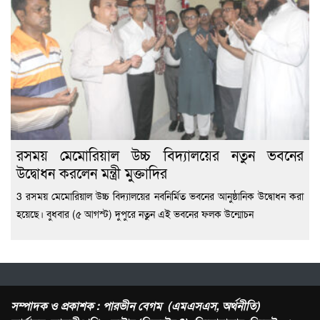
রসময় মেমোরিয়াল উচ্চ বিদ্যালয়ের নতুন ভবনের
উদ্বোধন করলেন মন্ত্রী মুক্তাদির
3 রসময় মেমোরিয়াল উচ্চ বিদ্যালয়ের নবনির্মিত ভবনের আনুষ্ঠানিক উদ্বোধন করা
হয়েছে। বুধবার (৫ আগস্ট) দুপুরে নতুন এই ভবনের ফলক উন্মোচন
সম্পাদক ও প্রকাশক : পারভীন বেগম (এমএসএস, অর্থনীতি)