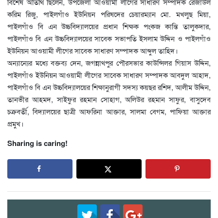
বিশেষ অতিথি ছিলেন, উপজেলা আওয়ামী লীগের সাধারণ সম্পাদক রেজাউল
করিম রিজু, পাইলগাঁও ইউনিয়ন পরিষদের চেয়ারম্যান মো. মখলুছ মিয়া,
পাইলগাঁও বি এন উচ্চবিদ্যালয়ের প্রধান শিক্ষক পংকজ কান্তি তালুকদার,
পাইলগাঁও বি এন উচ্চবিদ্যালয়ের সাবেক সভাপতি ইসলাম উদ্দিন ও পাইলগাঁও
ইউনিয়ন আওয়ামী লীগের সাবেক সাধারণ সম্পাদক আব্দুল তাহিদ।
অন্যান্যের মধ্যে বক্তব্য দেন, জগন্নাথপুর পৌরসভার কাউন্সিলর গিয়াস উদ্দিন,
পাইলগাঁও ইউনিয়ন আওয়ামী লীগের সাবেক সাধারণ সম্পাদক আবদুল আহাদ,
পাইলগাঁও বি এন উচ্চবিদ্যালয়ের শিক্ষানুরাগী সদস্য কয়ছর রশিদ, আলীম উদ্দিন,
তানভীর আহমদ, সাইফুর রহমান সোহাগ, অলিউর রহমান সাফুর, বাসুদেব
চক্রবর্তী, বিদ্যালয়ের ছাত্রী আফরিনা আক্তার, সালমা বেগম, পাফিয়া আক্তার
প্রমুখ।
Sharing is caring!