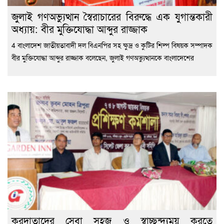
জুলাই গণঅভ্যুত্থান স্বৈরাচারের বিরুদ্ধে এক যুগান্তকারী
অধ্যায়: বীর মুক্তিযোদ্ধা আব্দুর রাজ্জাক
4 বাংলাদেশ জাতীয়তাবাদী দল বিএনপির সহ ক্ষুদ্র ও কুটির শিল্প বিষয়ক সম্পাদক
বীর মুক্তিযোদ্ধা আব্দুর রাজ্জাক বলেছেন, জুলাই গণঅভ্যুত্থানকে বাংলাদেশের
করদাতাদের সেবা সহজ ও স্বাচ্ছন্দ্যময় করতে