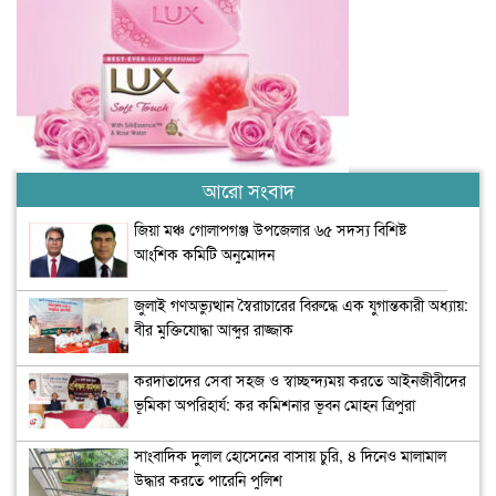
আরো সংবাদ
জিয়া মঞ্চ গোলাপগঞ্জ উপজেলার ৬৫ সদস্য বিশিষ্ট
আংশিক কমিটি অনুমোদন
জুলাই গণঅভ্যুত্থান স্বৈরাচারের বিরুদ্ধে এক যুগান্তকারী অধ্যায়:
বীর মুক্তিযোদ্ধা আব্দুর রাজ্জাক
করদাতাদের সেবা সহজ ও স্বাচ্ছন্দ্যময় করতে আইনজীবীদের
ভূমিকা অপরিহার্য: কর কমিশনার ভূবন মোহন ত্রিপুরা
সাংবাদিক দুলাল হোসেনের বাসায় চুরি, ৪ দিনেও মালামাল
উদ্ধার করতে পারেনি পুলিশ