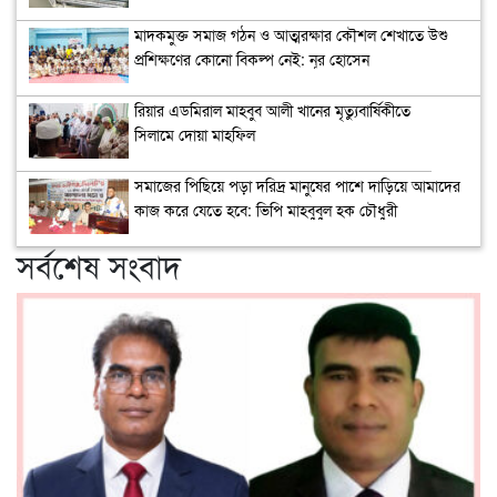
মাদকমুক্ত সমাজ গঠন ও আত্মরক্ষার কৌশল শেখাতে উশু
প্রশিক্ষণের কোনো বিকল্প নেই: নূর হোসেন
রিয়ার এডমিরাল মাহবুব আলী খানের মৃত্যুবার্ষিকীতে
সিলামে দোয়া মাহফিল
সমাজের পিছিয়ে পড়া দরিদ্র মানুষের পাশে দাড়িয়ে আমাদের
কাজ করে যেতে হবে: ভিপি মাহবুবুল হক চৌধুরী
সর্বশেষ সংবাদ