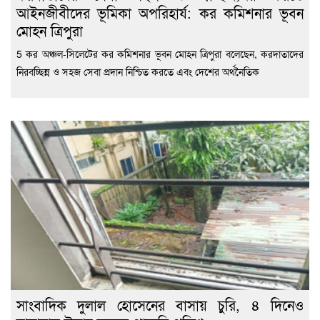
আইনজীবীদের ভূমিকা অপরিহার্য: কর কমিশনার ভূবন
মোহন ত্রিপুরা
5 কর অঞ্চল-সিলেটের কর কমিশনার ভূবন মোহন ত্রিপুরা বলেছেন, করদাতাদের
নিরবচ্ছিন্ন ও সহজ সেবা প্রদান নিশ্চিত করতে এবং দেশের অর্থনৈতিক
সাংবাদিক দুলাল হোসেনের বাসায় চুরি, ৪ দিনেও