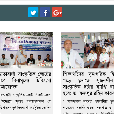
য়তাবাদী সাংস্কৃতিক জোটের
শিক্ষার্থীদের সুনাগরিক হ
োগে বিনামূল্যে চিকিৎসা
গড়ে তুলতে সৃজনশ
া আয়োজন
সাংস্কৃতিক চর্চার ব্যাপ্তি 
হবে: ড. ফজলুর রহিম কায়
য়তাবাদী সাংস্কৃতিক জোট সিলেট জেলা
 উদ্যোগে জুলাই গণঅভ্যুত্থানের ২য়
1 শাহজালাল জামেয়া ইসলামিয়া স্কুল 
্তি উপলক্ষে দুই দিনব্যাপী কর্মসূচির ২য় দিন
কলেজের গভর্নিং বডির সভাপতি ড.
ট
রহিম কায়সার বলেছেন, শিক্ষার্থীদ