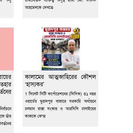
আহমেদকে দেখতে
বায়ের
কালামের আত্মজাহিরের কৌশল
তেহার
‘হাস্যকর’
্তনের
1 সিলেট সিটি কর্পোরেশনের (সিসিক) ৩১ নম্বর
ওয়ার্ডের মুরাদপুর বাজারে সরকারি অর্থায়নে
র্বাচনে
চলমান রাস্তা সংস্কার ও আরসিসি ঢালাইয়ের
হাজ তাঁর
কাজকে কেন্দ্র
বর্তনের