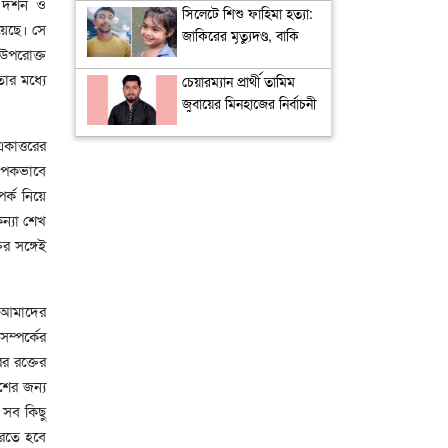
 দর্শন ও
সিলেটে শিশু ফাহিমা হত্যা:
়েছে। সে
জাকিরের মৃত্যুদণ্ড, বাকি
 উপরোক্ত
দুজনকে খালাস
তার মধ্যে
চেয়ারম্যান প্রার্থী তামিম
জুবায়ের মিনহাজের নির্বাচনী
ইশতেহার প্রকাশ,
কাত্তরের
অগ্রাধিকার পরিবর্তনের
যাপকভাবে
রূপরেখা
্ক নিয়ে
কন্যা শেখ
ির সঙ্গেই
তা আমাদের
সম্পর্কের
র রক্তের
শের জন্য
 সব কিছু
করতে হবে