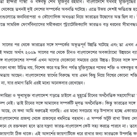
 ইন্দিরা গান্ধী ও বঙ্গবন্ধু শেখ মুজিবুর রহমান। বাংলাদেশে যখনই মুক্তিযুদ্ধের
ায় থেকেছে তখনই দুই দেশের সম্পর্কের অবনতি ঘটেছে। এতে উভয় দেশই ক্ষতিগ্রস্ত হয
রাজ্যগুলোতে জননিরাপত্তা ও ভৌগোলিক অখণ্ডতা নিয়ে ভারতের উদ্বেগের অন্ত ছিল না।
ান্তে সামরিক ফোর্সবিন্যাসের সমীকরণে স্ট্র্যাটেজিক্যালি ভারতও বড় ধরনের সীমাবদ্ধ
লের পর থেকে ভারতের সঙ্গে সম্পর্কের অভূতপূর্ব উন্নতি ঘটেছে এবং তা এখন এ
একই সময়ে অর্থাৎ ২০০৯ সালের পর থেকে চীনও বাংলাদেশের অবকাঠামো উন্নয়নে ব্
গে বাংলাদেশের সম্পর্ক এখন আগের যেকোনো সময়ের চেয়ে উন্নত। চীনের সঙ্গে সম্পর
রণ থাকা উচিত নয়, বিশেষ করে যত দিন পর্যন্ত মুক্তিযুদ্ধের পক্ষের শক্তি ও বঙ্গবন্ধুর 
্ষমতায় আছেন। বাংলাদেশের স্বার্থের বিরুদ্ধে যায় এমন কিছু নিয়ে বিশ্বের কোনো শক্ত
া, যার প্রমাণ তিনি এরই মধ্যে অনেকবার রেখেছেন।
ারিদ্র্য ও ক্ষুধামুক্ত বাংলাদেশ গড়তে চাইলে এ মুহূর্তে চীনের অর্থনৈতিক সহযোগি
ল্প নেই। তাই চীনের সঙ্গে আমাদের সম্পর্কটি মূলত অর্থনৈতিক। কিন্তু ভারতের সঙ্গে 
ন আছে, যে কথা আমি শুরুতেই বলেছি। এর মধ্যে সবচেয়ে বড় উপাদান হচ্ছে একাত্তরে
ংলাদেশের প্রজন্ম থেকে প্রজন্মের ধমনিতে বহমান। এ সম্পর্ক অটুট রাখা উভয় দে
ছেদনে যে রক্তক্ষরণ হবে তার যন্ত্রণা ভারত-বাংলাদেশ কেউ সহ্য করতে পারবে না। তবে
জায়গাটা ঠিক থাকে। এই আদর্শের জায়গাটিকে ধরে রাখার জন্য ভারতকে উপলব্ধি 