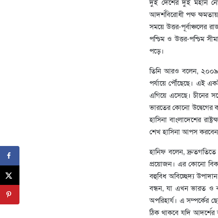
দুই দেশের দুই মহান নেতা
আদর্শবিরোধী পক্ষ ক্ষমত
সময়ে উত্তর-পূর্বাঞ্চলের 
পশ্চিম ও উত্তর-পশ্চিম সীম
পড়ে।
তিনি আরও বলেন, ২০০৯ সা
পর্যায়ে পৌঁছেছে। এই 
এগিয়ে এসেছে। চীনের সঙ্
ভারতের কোনো উদ্বেগের কা
হাসিনা বাংলাদেশের রাষ্ট্রক
শেখ হাসিনা আপস করবেন ন
হানিফ বলেন, দ্রুতগতিতে দ
প্রয়োজন। এর কোনো বিক
বহুবিধ অবিচ্ছেদ্য উপাদা
বন্ধন, যা এখন ভারত ও বা
অপরিহার্য। এ সম্পর্কের 
ঠিক থাকবে যদি আদর্শের 