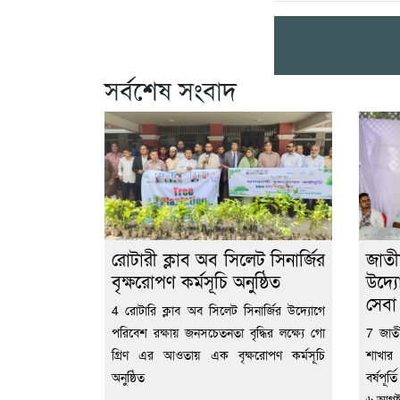
সর্বশেষ সংবাদ
রোটারী ক্লাব অব সিলেট সিনার্জির
জাতী
বৃক্ষরোপণ কর্মসূচি অনুষ্ঠিত
উদ্য
সেব
4 রোটারি ক্লাব অব সিলেট সিনার্জির উদ্যোগে
পরিবেশ রক্ষায় জনসচেতনতা বৃদ্ধির লক্ষ্যে গো
7 জাতী
গ্রিণ এর আওতায় এক বৃক্ষরোপণ কর্মসূচি
শাখার
অনুষ্ঠিত
বর্ষপূর
৬ আগষ্