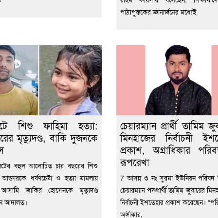
পাঠ্যপুস্তকের জ্ঞানার্জনের মধ্যেই
েটে শিশু ফাহিমা হত্যা:
চেয়ারম্যান প্রার্থী তামিম জু
রের মৃত্যুদণ্ড, বাকি দুজনকে
মিনহাজের নির্বাচনী ইশ
স
প্রকাশ, অগ্রাধিকার পরিবর
রূপরেখা
েটের বহুল আলোচিত চার বছরের শিশু
 আক্তারকে ধর্ষণচেষ্টা ও হত্যা মামলায়
7 আসন্ন ৩ নং সুরমা ইউনিয়ন পরিষদ নি
ন আসামি জাকির হোসেনকে মৃত্যুদণ্ড
চেয়ারম্যান পদপ্রার্থী তামিম জুবায়ের মিন
েন আদালত।
নির্বাচনী ইশতেহার প্রকাশ করেছেন। “পরি
অঙ্গীকার,