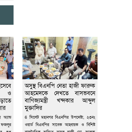
িসেবে
অসুস্থ বিএনপি নেতা হাজী ফারুক
ীল ও
আহমেদকে দেখতে বাসভবনে
বাড়াতে
বাণিজ্যমন্ত্রী খন্দকার আব্দুল
সার
মুক্তাদির
অ্যান্ড
6 সিলেট মহানগর বিএনপির উপদেষ্টা, ২৩নং
 ফজলুর
ওয়ার্ড বিএনপির সাবেক আহ্বায়ক ও বিশিষ্ট
ের শুধু
রাজনৈতিক ব্যক্তিত্ব অসুস্থ হাজী মো. ফারুক