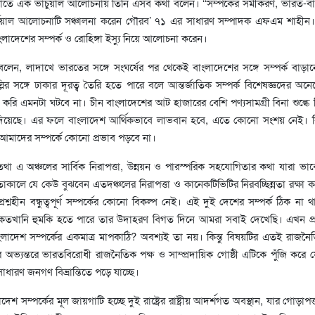
) রাতে এক ভার্চুয়াল আলোচনায় তিনি এসব কথা বলেন। ‘‘সম্পর্কের সমীকরণ, ভারত-ব
্চুয়াল আলোচনাটি সঞ্চালনা করেন গৌরব’ ৭১ এর সাধারণ সম্পাদক এফএম শাহীন
াদেশের সম্পর্ক ও রোহিঙ্গা ইস্যু নিয়ে আলোচনা করেন।
, লাদাখে ভারতের সঙ্গে সংঘর্ষের পর থেকেই বাংলাদেশের সঙ্গে সম্পর্ক বাড়ানো
র সঙ্গে ঢাকার দূরত্ব তৈরি হতে পারে বলে আন্তর্জাতিক সম্পর্ক বিশেষজ্ঞদের অন
করি এমনটা ঘটবে না। চীন বাংলাদেশের আট হাজারের বেশি পণ্যসামগ্রী বিনা শুল্কে
য়েছে। এর ফলে বাংলাদেশ আর্থিকভাবে লাভবান হবে, এতে কোনো সংশয় নেই। কি
আমাদের সম্পর্কে কোনো প্রভাব পড়বে না।
া এ অঞ্চলের সার্বিক নিরাপত্তা, উন্নয়ন ও পারস্পরিক সহযোগিতার কথা যারা ভা
তাকালে যে কেউ বুঝবেন এতদঞ্চলের নিরাপত্তা ও কানেকটিভিটির নিরবচ্ছিন্নতা রক্ষা ক
রশ্নহীন বন্ধুত্বপূর্ণ সম্পর্কের কোনো বিকল্প নেই। এই দুই দেশের সম্পর্ক ঠিক না
য কতখানি হুমকি হতে পারে তার উদাহরণ বিগত দিনে আমরা সবাই দেখেছি। এখন প্রশ
বাংলাদেশ সম্পর্কের একমাত্র মাপকাঠি? অবশ্যই তা নয়। কিন্তু বিষয়টির এতই রাজন
 অভ্যন্তরে ভারতবিরোধী রাজনৈতিক পক্ষ ও সাম্প্রদায়িক গোষ্ঠী এটিকে পুঁজি করে 
 সাধারণ জনগণ বিভ্রান্তিতে পড়ে যাচ্ছে।
 সম্পর্কের মূল জায়গাটি হচ্ছে দুই রাষ্ট্রের রাষ্ট্রীয় আদর্শগত অবস্থান, যার গোড়াপ