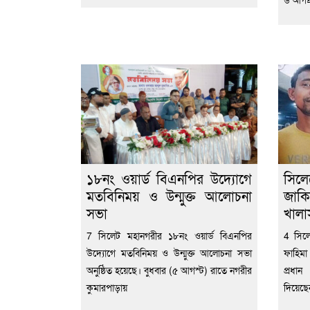
১৮নং ওয়ার্ড বিএনপির উদ্যোগে
সিল
মতবিনিময় ও উন্মুক্ত আলোচনা
জাকি
সভা
খালা
7 সিলেট মহানগরীর ১৮নং ওয়ার্ড বিএনপির
4 সিল
উদ্যোগে মতবিনিময় ও উন্মুক্ত আলোচনা সভা
ফাহিমা
অনুষ্ঠিত হয়েছে। বুধবার (৫ আগস্ট) রাতে নগরীর
প্রধা
কুমারপাড়ায়
দিয়েছ