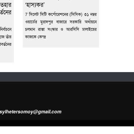
তেহার
‘হাস্যকর’
্তনের
7 সিলেট সিটি কর্পোরেশনের (সিসিক) ৩১ নম্বর
ওয়ার্ডের মুরাদপুর বাজারে সরকারি অর্থায়নে
র্বাচনে
চলমান রাস্তা সংস্কার ও আরসিসি ঢালাইয়ের
হাজ তাঁর
কাজকে কেন্দ্র
বর্তনের
ysylhetersomoy@gmail.com
Design & Developed by
Web Nest