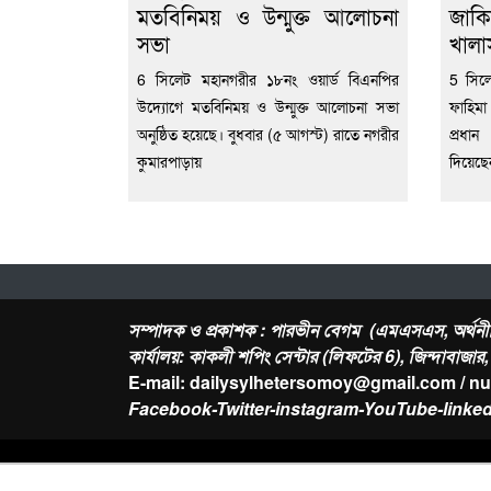
মতবিনিময় ও উন্মুক্ত আলোচনা
জাকি
সভা
খালা
6 সিলেট মহানগরীর ১৮নং ওয়ার্ড বিএনপির
5 সিল
উদ্যোগে মতবিনিময় ও উন্মুক্ত আলোচনা সভা
ফাহিমা
অনুষ্ঠিত হয়েছে। বুধবার (৫ আগস্ট) রাতে নগরীর
প্রধা
কুমারপাড়ায়
দিয়েছ
সম্পাদক ও প্রকাশক : পারভীন বেগম (এমএসএস, অর্থনী
কার্যালয়: কাকলী শপিং সেন্টার (লিফটের 6), জিন্দাবাজা
E-mail: dailysylhetersomoy@gmail.com / n
Facebook-Twitter-instagram-YouTube-linked
About Us
Contact
-
Privacy Policy