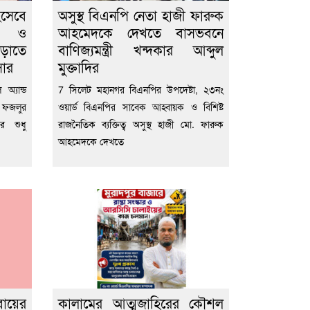
িসেবে
অসুস্থ বিএনপি নেতা হাজী ফারুক
ীল ও
আহমেদকে দেখতে বাসভবনে
বাড়াতে
বাণিজ্যমন্ত্রী খন্দকার আব্দুল
সার
মুক্তাদির
অ্যান্ড
7 সিলেট মহানগর বিএনপির উপদেষ্টা, ২৩নং
 ফজলুর
ওয়ার্ড বিএনপির সাবেক আহ্বায়ক ও বিশিষ্ট
ের শুধু
রাজনৈতিক ব্যক্তিত্ব অসুস্থ হাজী মো. ফারুক
আহমেদকে দেখতে
বায়ের
কালামের আত্মজাহিরের কৌশল