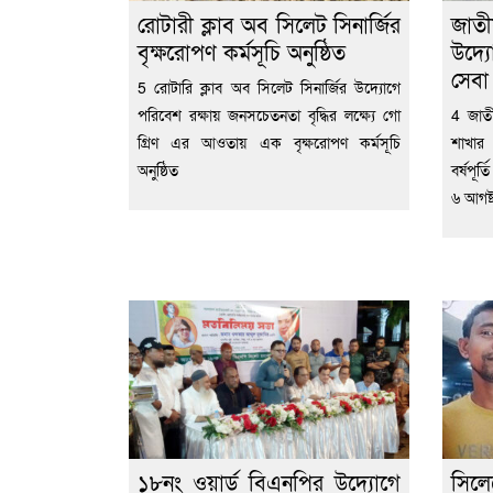
রোটারী ক্লাব অব সিলেট সিনার্জির
জাতী
বৃক্ষরোপণ কর্মসূচি অনুষ্ঠিত
উদ্য
সেব
5 রোটারি ক্লাব অব সিলেট সিনার্জির উদ্যোগে
পরিবেশ রক্ষায় জনসচেতনতা বৃদ্ধির লক্ষ্যে গো
4 জাতী
গ্রিণ এর আওতায় এক বৃক্ষরোপণ কর্মসূচি
শাখার
অনুষ্ঠিত
বর্ষপূর
৬ আগষ্
১৮নং ওয়ার্ড বিএনপির উদ্যোগে
সিল