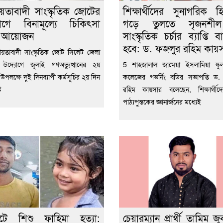
য়তাবাদী সাংস্কৃতিক জোটের
শিক্ষার্থীদের সুনাগরিক হ
োগে বিনামূল্যে চিকিৎসা
গড়ে তুলতে সৃজনশ
া আয়োজন
সাংস্কৃতিক চর্চার ব্যাপ্তি 
হবে: ড. ফজলুর রহিম কায়
য়তাবাদী সাংস্কৃতিক জোট সিলেট জেলা
 উদ্যোগে জুলাই গণঅভ্যুত্থানের ২য়
5 শাহজালাল জামেয়া ইসলামিয়া স্কুল 
্তি উপলক্ষে দুই দিনব্যাপী কর্মসূচির ২য় দিন
কলেজের গভর্নিং বডির সভাপতি ড.
ট
রহিম কায়সার বলেছেন, শিক্ষার্থীদ
পাঠ্যপুস্তকের জ্ঞানার্জনের মধ্যেই
েটে শিশু ফাহিমা হত্যা:
চেয়ারম্যান প্রার্থী তামিম জু