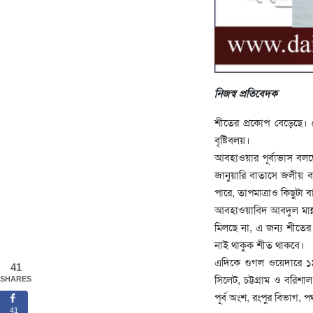
নিজস্ব প্রতিবেদক
শীতের প্রকোপ বেড়েছে। দ
বৃষ্টিবলয়।
আবহাওয়ার পূর্বাভাস বলছ
জানুয়ারি বাতাসে জলীয় বা
পারে, তাপমাত্রাও কিছুট
আবহাওয়াবিদ আবদুল মান্ন
মিলছে না, এ জন্য শীতের
নাই থাকুক শীত থাকবে।
এদিকে গুগল ওয়েদারে ১৯ জ
41
সিলেট, চট্টগ্রাম ও বরিশ
SHARES
পূর্ব অংশ, রংপুর বিভাগ, পঞ্
41