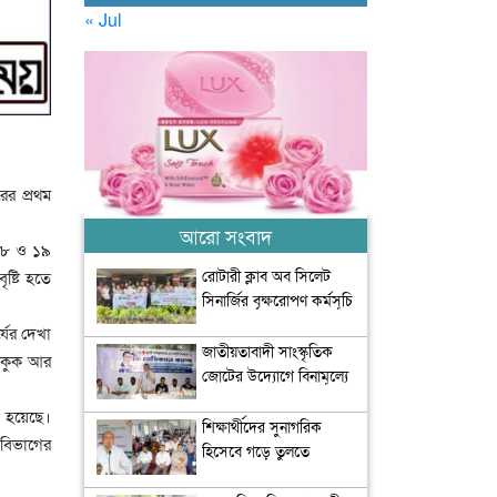
« Jul
ের প্রথম
আরো সংবাদ
 ১৮ ও ১৯
রোটারী ক্লাব অব সিলেট
ষ্টি হতে
সিনার্জির বৃক্ষরোপণ কর্মসূচি
অনুষ্ঠিত
যের দেখা
জাতীয়তাবাদী সাংস্কৃতিক
থাকুক আর
জোটের উদ্যোগে বিনামূল্যে
চিকিৎসা সেবা আয়োজন
া হয়েছে।
শিক্ষার্থীদের সুনাগরিক
 বিভাগের
হিসেবে গড়ে তুলতে
সৃজনশীল ও সাংস্কৃতিক চর্চার