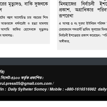
রের মৃত্যুদণ্ড, বাকি দুজনকে
মিনহাজের নির্বাচনী ইশ
স
প্রকাশ, অগ্রাধিকার পরিবর
রূপরেখা
েটের বহুল আলোচিত চার বছরের শিশু
 আক্তারকে ধর্ষণচেষ্টা ও হত্যা মামলায়
4 আসন্ন ৩ নং সুরমা ইউনিয়ন পরিষদ নি
ন আসামি জাকির হোসেনকে মৃত্যুদণ্ড
চেয়ারম্যান পদপ্রার্থী তামিম জুবায়ের মিন
েন আদালত।
নির্বাচনী ইশতেহার প্রকাশ করেছেন। “পরি
অঙ্গীকার,
তি)
র, সিলেট-৩১০০ কর্তৃক প্রকাশিত।
urul.press05@gmail.com
.com /
in : Daily Sylheter Somoy / Mobile : +880-1616516982
dail