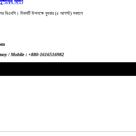
পার্ঘ্য অর্পণ
ানগর বিএনপি। দিবসটি উপলক্ষে বুধবার (৫ আগস্ট) সকালে
com
.com /
omoy / Mobile : +880-1616516982
dailysylhetersomoy@gmail.com