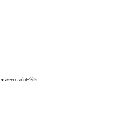
্ষে মঙ্গলবার মেট্রোপলিটন
র