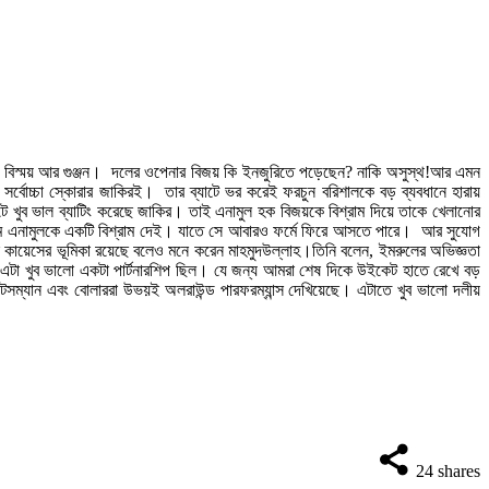
ুরু হয় বিস্ময় আর গুঞ্জন। দলের ওপেনার বিজয় কি ইনজুরিতে পড়েছেন? নাকি অসুস্থ!আর এমন
র সর্বোচ্চা স্কোরার জাকিরই। তার ব্যাটে ভর করেই ফরচুন বরিশালকে বড় ব্যবধানে হারায়
 খুব ভাল ব্যাটিং করেছে জাকির। তাই এনামুল হক বিজয়কে বিশ্রাম দিয়ে তাকে খেলানোর
রলাম এনামুলকে একটি বিশ্রাম দেই। যাতে সে আবারও ফর্মে ফিরে আসতে পারে। আর সুযোগ
 কায়েসের ভূমিকা রয়েছে বলেও মনে করেন মাহমুদউল্লাহ।তিনি বলেন, ইমরুলের অভিজ্ঞতা
টা খুব ভালো একটা পার্টনারশিপ ছিল। যে জন্য আমরা শেষ দিকে উইকেট হাতে রেখে বড়
সম্যান এবং বোলাররা উভয়ই অলরাউন্ড পারফরম্যান্স দেখিয়েছে। এটাতে খুব ভালো দলীয়
24
shares