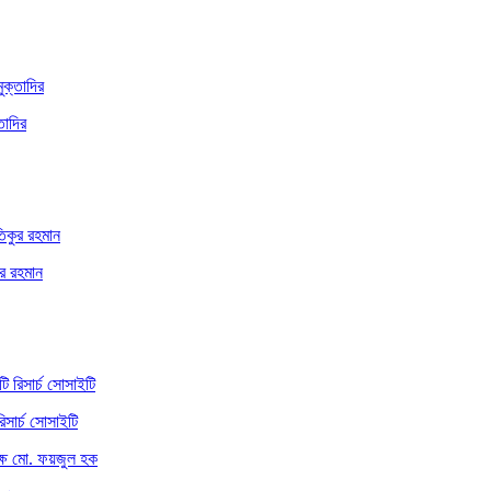
তাদির
ুর রহমান
িসার্চ সোসাইটি