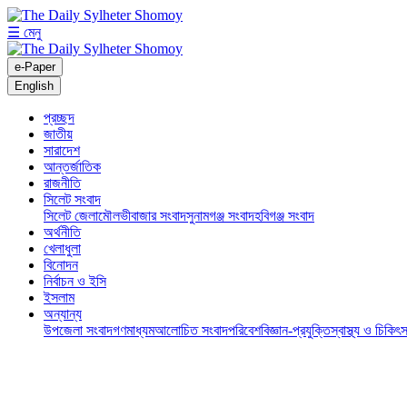
☰ মেনু
e-Paper
English
প্রচ্ছদ
জাতীয়
সারাদেশ
আন্তর্জাতিক
রাজনীতি
সিলেট সংবাদ
সিলেট জেলা
মৌলভীবাজার সংবাদ
সুনামগঞ্জ সংবাদ
হবিগঞ্জ সংবাদ
অর্থনীতি
খেলাধুলা
বিনোদন
নির্বাচন ও ইসি
ইসলাম
অন্যান্য
উপজেলা সংবাদ
গণমাধ্যম
আলোচিত সংবাদ
পরিবেশ
বিজ্ঞান-প্রযুক্তি
স্বাস্থ্য ও চিকিৎস