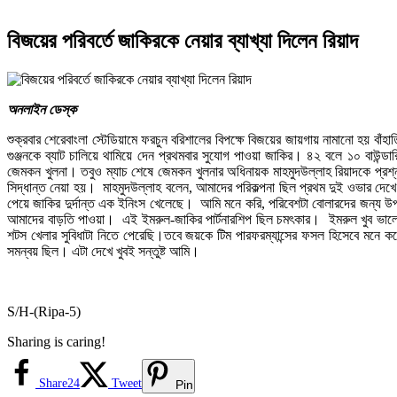
বিজয়ের পরিবর্তে জাকিরকে নেয়ার ব্যাখ্যা দিলেন রিয়াদ
অনলাইন ডেস্ক
শুক্রবার শেরেবাংলা স্টেডিয়ামে ফরচুন বরিশালের বিপক্ষে বিজয়ের জায়গায় নামানো হয় বা
গুঞ্জনকে ব্যাট চালিয়ে থামিয়ে দেন প্রথমবার সুযোগ পাওয়া জাকির। ৪২ বলে ১০ বাউন্ডা
জেমকন খুলনা। তবুও ম্যাচ শেষে জেমকন খুলনার অধিনায়ক মাহমুদউল্লাহ রিয়াদকে প্রশ
সিদ্ধান্ত নেয়া হয়। মাহমুদউল্লাহ বলেন, আমাদের পরিকল্পনা ছিল প্রথম দুই ওভার দ
পেয়ে জাকির দুর্দান্ত এক ইনিংস খেলেছে। আমি মনে করি, পরিবেশটা বোলারদের জন্য উ
আমাদের বাড়তি পাওয়া। এই ইমরুল-জাকির পার্টনারশিপ ছিল চমৎকার। ইমরুল খুব ভালো
শটস খেলার সুবিধাটা নিতে পেরেছি।তবে জয়কে টিম পারফরম্যান্সের ফসল হিসেবে মনে 
সমন্বয় ছিল। এটা দেখে খুবই সন্তুষ্ট আমি।
S/H-(Ripa-5)
Sharing is caring!
Share
24
Tweet
Pin