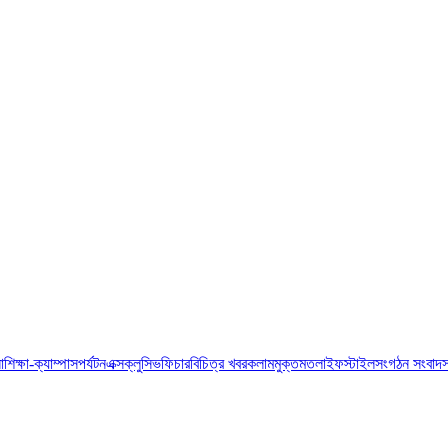
া
শিক্ষা-ক্যাম্পাস
পর্যটন
এক্সক্লুসিভ
ফিচার
বিচিত্র খবর
কলাম
মুক্তমত
লাইফস্টাইল
সংগঠন সংবাদ
স