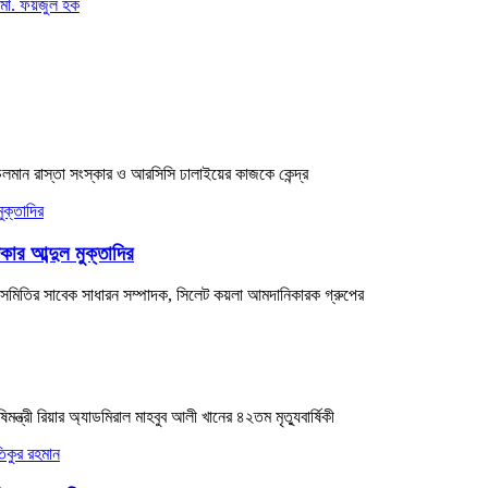
 মো. ফয়জুল হক
ে চলমান রাস্তা সংস্কার ও আরসিসি ঢালাইয়ের কাজকে কেন্দ্র
কার আব্দুল মুক্তাদির
সায়ী সমিতির সাবেক সাধারন সম্পাদক, সিলেট কয়লা আমদানিকারক গ্রুপের
্রী রিয়ার অ্যাডমিরাল মাহবুব আলী খানের ৪২তম মৃত্যুবার্ষিকী