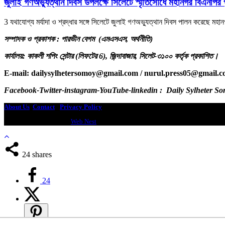
জুলাই গণঅভ্যুত্থান দিবস উপলক্ষে সিলেটে স্মৃতিসৌধে মহানগর বিএনপির পুষ্
3 যথাযোগ্য মর্যাদা ও শ্রদ্ধার সঙ্গে সিলেটে জুলাই গণঅভ্যুত্থান দিবস পালন করেছে মহ
সম্পাদক ও প্রকাশক : পারভীন বেগম (এমএসএস, অর্থনীতি)
কার্যালয়: কাকলী শপিং সেন্টার (লিফটের 6), জিন্দাবাজার, সিলেট-৩১০০ কর্তৃক প্রকাশিত।
E-mail: dailysylhetersomoy@gmail.com / nurul.press05@gmail.
Facebook-Twitter-instagram-YouTube-linkedin : Daily Sylheter S
About Us
Contact
-
Privacy Policy
Design & Developed by
Web Nest
24
shares
24