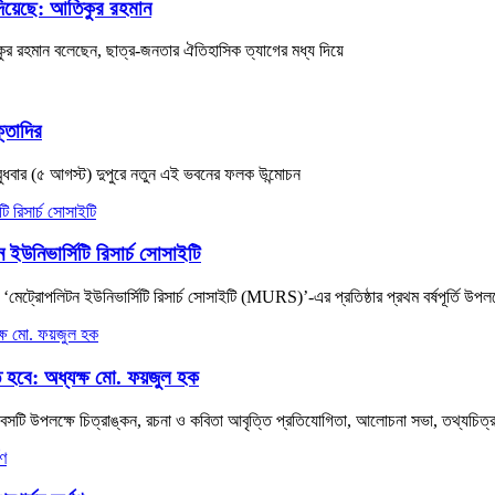
 দিয়েছে: আতিকুর রহমান
িকুর রহমান বলেছেন, ছাত্র-জনতার ঐতিহাসিক ত্যাগের মধ্য দিয়ে
্তাদির
বুধবার (৫ আগস্ট) দুপুরে নতুন এই ভবনের ফলক উন্মোচন
 ইউনিভার্সিটি রিসার্চ সোসাইটি
ন ‘মেট্রোপলিটন ইউনিভার্সিটি রিসার্চ সোসাইটি (MURS)’-এর প্রতিষ্ঠার প্রথম বর্ষপূর্তি উপলক
ে হবে: অধ্যক্ষ মো. ফয়জুল হক
সটি উপলক্ষে চিত্রাঙ্কন, রচনা ও কবিতা আবৃত্তি প্রতিযোগিতা, আলোচনা সভা, তথ্যচিত্