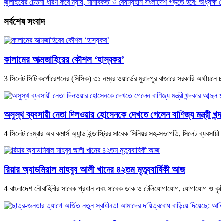
জুলাইয়ের চেতনা ধারণ করে ন্যায়, মানবিকতা ও বৈষম্যহীন বাংলাদেশ গড়তে হবে: অধ্যক্ষ
সর্বশেষ সংবাদ
কালামের আত্মজাহিরের কৌশল ‘হাস্যকর’
3 সিলেট সিটি কর্পোরেশনের (সিসিক) ৩১ নম্বর ওয়ার্ডের মুরাদপুর বাজারে সরকারি অর্থায়ন
অসুস্থ ব্যবসায়ী নেতা দিলওয়ার হোসেনকে দেখতে গেলেন বাণিজ্য মন্ত্রী খন্দ
4 সিলেট চেম্বার অব কমার্স অ্যান্ড ইন্ডাস্ট্রির সাবেক সিনিয়র সহ-সভাপতি, সিলেট ব্যব
রিয়ার অ্যাডমিরাল মাহবুব আলী খানের ৪২তম মৃত্যুবার্ষিকী আজ
4 বাংলাদেশ নৌবাহিনীর সাবেক প্রধান এবং সাবেক ডাক ও টেলিযোগাযোগ, যোগাযোগ ও কৃষিমন্ত