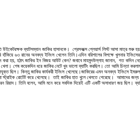
ঁহাতি উইকেটরক্ষক ব্যাটসম্যান জাকির হাসানকে। প্রেসবক্সে প্লেয়ার্স লিস্ট আসা মাত্র শ
রি হাঁকিয়ে ৬৩ রানের অনবদ্য ইনিংস খেলেন তিনি।এদিন বরিশালের বিপক্ষে খুলনার ইনিংসে
্ন করা হয়, হঠাৎ জাকির ইন বিজয় আউট কেন? জবাবে মাহমুদউল্লাহ জানান, গত কদিন নেটে
েখে খেলা। শেষ কয়েকদিন ধরে জাকির নেটে খুব ভালো ব্যাটিং করছিল। তো আমি চিন্তা ক
পযুক্ত ছিল। কিন্তু জাকির কার্যকরী ইনিংস খেলেছে।জাকিরের এমন অনবদ্য ইনিংসে ইমরুল
 স্ট্রাইক রোটেট করে খেলেছে। তাই জাকির হাত খুলে খেলতে পেরেছে। আমাদের জন্য এ
করেন রিয়াদ। তিনি বলেন, আমি মনে করে সবদিক দিয়েই এটি একটি অসাধারণ জয় ছিল। ব্যাট