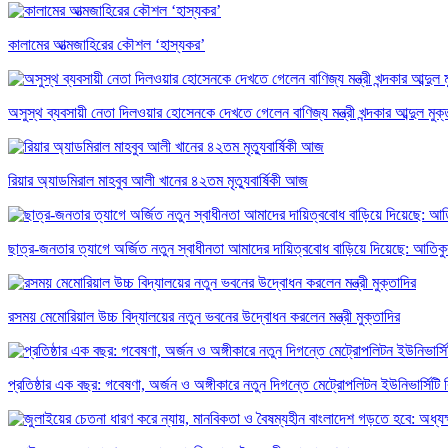
কালামের আত্মজাহিরের কৌশল ‘হাস্যকর’
অসুস্থ ব্যবসায়ী নেতা দিলওয়ার হোসেনকে দেখতে গেলেন বাণিজ্য মন্ত্রী খন্দকার আব্দুল মুক্
রিয়ার অ্যাডমিরাল মাহবুব আলী খানের ৪২তম মৃত্যুবার্ষিকী আজ
ছাত্র-জনতার ত্যাগে অর্জিত নতুন স্বাধীনতা আমাদের দায়িত্ববোধ বাড়িয়ে দিয়েছে: আতিক
রসময় মেমোরিয়াল উচ্চ বিদ্যালয়ের নতুন ভবনের উদ্বোধন করলেন মন্ত্রী মুক্তাদির
প্রতিষ্ঠার এক বছর: গবেষণা, অর্জন ও অঙ্গীকারে নতুন দিগন্তে মেট্রোপলিটন ইউনিভার্সিটি র