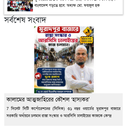
বাংলাদেশ গড়তে হবে: অধ্যক্ষ মো. ফয়জুল হক
সর্বশেষ সংবাদ
কালামের আত্মজাহিরের কৌশল ‘হাস্যকর’
7 সিলেট সিটি কর্পোরেশনের (সিসিক) ৩১ নম্বর ওয়ার্ডের মুরাদপুর বাজারে
সরকারি অর্থায়নে চলমান রাস্তা সংস্কার ও আরসিসি ঢালাইয়ের কাজকে কেন্দ্র