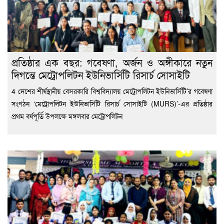
প্রতিষ্ঠার এক বছর: গবেষণা, অর্জন ও অঙ্গীকারে নতুন
দিগন্তে মেট্রোপলিটন ইউনিভার্সিটি রিসার্চ সোসাইটি
4 দেশের শীর্ষস্থানীয় বেসরকারি বিশ্ববিদ্যালয় মেট্রোপলিটন ইউনিভার্সিটি’র গবেষণা
সংগঠন ‘মেট্রোপলিটন ইউনিভার্সিটি রিসার্চ সোসাইটি (MURS)’-এর প্রতিষ্ঠার
প্রথম বর্ষপূর্তি উপলক্ষে মঙ্গলবার মেট্রোপলিটন