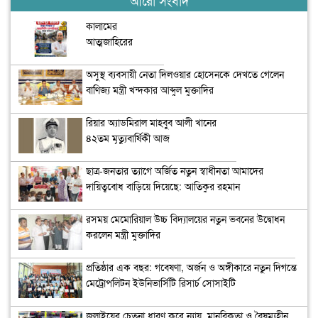
কালামের
আত্মজাহিরের
কৌশল ‘হাস্যকর’
অসুস্থ ব্যবসায়ী নেতা দিলওয়ার হোসেনকে দেখতে গেলেন
বাণিজ্য মন্ত্রী খন্দকার আব্দুল মুক্তাদির
রিয়ার অ্যাডমিরাল মাহবুব আলী খানের
৪২তম মৃত্যুবার্ষিকী আজ
ছাত্র-জনতার ত্যাগে অর্জিত নতুন স্বাধীনতা আমাদের
দায়িত্ববোধ বাড়িয়ে দিয়েছে: আতিকুর রহমান
রসময় মেমোরিয়াল উচ্চ বিদ্যালয়ের নতুন ভবনের উদ্বোধন
করলেন মন্ত্রী মুক্তাদির
প্রতিষ্ঠার এক বছর: গবেষণা, অর্জন ও অঙ্গীকারে নতুন দিগন্তে
মেট্রোপলিটন ইউনিভার্সিটি রিসার্চ সোসাইটি
জুলাইয়ের চেতনা ধারণ করে ন্যায়, মানবিকতা ও বৈষম্যহীন