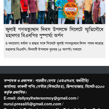
জুলাই গণঅভ্যুত্থান দিবস উপলক্ষে সিলেটে স্মৃতিসৌধে
মহানগর বিএনপির পুষ্পার্ঘ্য অর্পণ
6 যথাযোগ্য মর্যাদা ও শ্রদ্ধার সঙ্গে সিলেটে জুলাই গণঅভ্যুত্থান দিবস পালন করেছে
মহানগর বিএনপি। দিবসটি উপলক্ষে বুধবার (৫ আগস্ট) সকালে
সম্পাদক ও প্রকাশক : পারভীন বেগম (এমএসএস, অর্থনীতি)
কার্যালয়: কাকলী শপিং সেন্টার (লিফটের 6), জিন্দাবাজার, সিলেট-৩১০০
কর্তৃক প্রকাশিত।
E-mail: dailysylhetersomoy@gmail.com /
nurul.press05@gmail.com
.com /