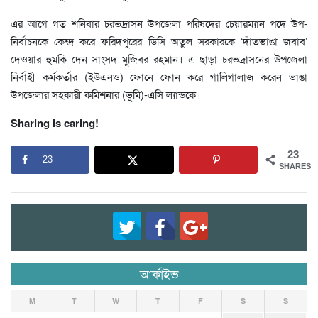
এর আগে গত শনিবার চরভদ্রাসন উপজেলা পরিষদের চেয়ারম্যান পদে উপ-
নির্বাচনকে কেন্দ্র করে ফরিদপুরের ডিসি অতুল সরকারকে ‘দাঁতভাঙা জবাব’
দেওয়ার হুমকি দেন সাংসদ মুজিবর রহমান। এ ছাড়া চরভদ্রাসনের উপজেলা
নির্বাহী কর্মকর্তার (ইউএনও) ফোনে ফোন করে গালিগালাজ করেন ভাঙা
উপজেলার সহকারী কমিশনার (ভূমি)-এসি ল্যান্ডকে।
Sharing is caring!
23
23
SHARES
আর্কাইভ
M
T
W
T
F
S
S