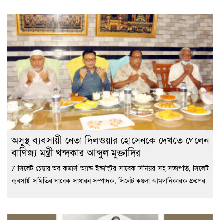
অসুস্থ ব্যবসায়ী নেতা দিলওয়ার হোসেনকে দেখতে গেলেন
বাণিজ্য মন্ত্রী খন্দকার আব্দুল মুক্তাদির
7 সিলেট চেম্বার অব কমার্স অ্যান্ড ইন্ডাস্ট্রির সাবেক সিনিয়র সহ-সভাপতি, সিলেট
ব্যবসায়ী সমিতির সাবেক সাধারন সম্পাদক, সিলেট কয়লা আমদানিকারক গ্রুপের