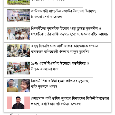
জাতীয়তাবাদী সাংস্কৃতিক জোটের উদ্যোগে বিনামূল্যে
চিকিৎসা সেবা আয়োজন
শিক্ষার্থীদের সুনাগরিক হিসেবে গড়ে তুলতে সৃজনশীল ও
সাংস্কৃতিক চর্চার ব্যাপ্তি বাড়াতে হবে: ড. ফজলুর রহিম কায়সার
অসুস্থ বিএনপি নেতা হাজী ফারুক আহমেদকে দেখতে
বাসভবনে বাণিজ্যমন্ত্রী খন্দকার আব্দুল মুক্তাদির
১৮নং ওয়ার্ড বিএনপির উদ্যোগে মতবিনিময় ও
উন্মুক্ত আলোচনা সভা
সিলেটে শিশু ফাহিমা হত্যা: জাকিরের মৃত্যুদণ্ড,
বাকি দুজনকে খালাস
চেয়ারম্যান প্রার্থী তামিম জুবায়ের মিনহাজের নির্বাচনী ইশতেহার
প্রকাশ, অগ্রাধিকার পরিবর্তনের রূপরেখা