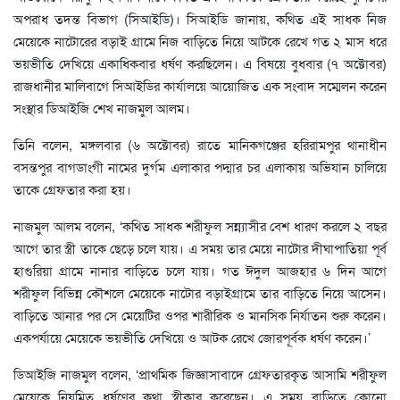
অপরাধ তদন্ত বিভাগ (সিআইডি)। সিআইডি জানায়, কথিত এই সাধক নিজ
মেয়েকে নাটোরের বড়াই গ্রামে নিজ বাড়িতে নিয়ে আটকে রেখে গত ২ মাস ধরে
ভয়ভীতি দেখিয়ে একাধিকবার ধর্ষণ করছিলেন। এ বিষয়ে বুধবার (৭ অক্টোবর)
রাজধানীর মালিবাগে সিআইডির কার্যালয়ে আয়োজিত এক সংবাদ সম্মেলন করেন
সংস্থার ডিআইজি শেখ নাজমুল আলম।
তিনি বলেন, মঙ্গলবার (৬ অক্টোবর) রাতে মানিকগঞ্জের হরিরামপুর থানাধীন
বসন্তপুর বাগডাংগী নামের দুর্গম এলাকার পদ্মার চর এলাকায় অভিযান চালিয়ে
তাকে গ্রেফতার করা হয়।
নাজমুল আলম বলেন, ‘কথিত সাধক শরীফুল সন্ন্যাসীর বেশ ধারণ করলে ২ বছর
আগে তার স্ত্রী তাকে ছেড়ে চলে যায়। এ সময় তার মেয়ে নাটোর দীঘাপাতিয়া পূর্ব
হাগুরিয়া গ্রামে নানার বাড়িতে চলে যায়। গত ঈদুল আজহার ৬ দিন আগে
শরীফুল বিভিন্ন কৌশলে মেয়েকে নাটোর বড়াইগ্রামে তার বাড়িতে নিয়ে আসেন।
বাড়িতে আনার পর সে মেয়েটির ওপর শারীরিক ও মানসিক নির্যাতন শুরু করেন।
একপর্যায়ে মেয়েকে ভয়ভীতি দেখিয়ে ও আটক রেখে জোরপূর্বক ধর্ষণ করেন।’
ডিআইজি নাজমুল বলেন, ‘প্রাথমিক জিজ্ঞাসাবাদে গ্রেফতারকৃত আসামি শরীফুল
মেয়েকে নিয়মিত ধর্ষণের কথা স্বীকার করেছেন। এ সময় বাড়িতে কোনো