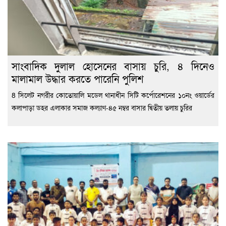
সাংবাদিক দুলাল হোসেনের বাসায় চুরি, ৪ দিনেও
মালামাল উদ্ধার করতে পারেনি পুলিশ
8 সিলেট নগরীর কোতোয়ালি মডেল থানাধীন সিটি কর্পোরেশনের ১০নং ওয়ার্ডের
কলাপাড়া ডহর এলাকার সমাজ কল্যাণ-৪৫ নম্বর বাসার দ্বিতীয় তলায় চুরির