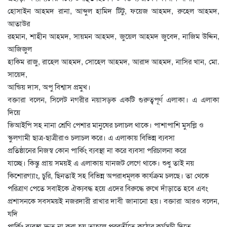
হোসাইন আহমদ রানা, আব্দুল হামিদ টিটু, ফয়েজ আহমদ, রুহেল আহমদ,
আতাউর
রহমান, শাহীন আহমদ, সায়মন আহমদ, জুয়েল আহমদ জুবেদ, নাজিম উদ্দিন,
আজিজুল
হাকিম রাজু, রাহেল আহমদ, সোহেল আহমদ, আরাদ আহমদ, নাসির খান, মো.
সায়েদ,
আন্ডিয় দাস, অপু বিশ্বাস প্রমুখ।
বক্তারা বলেন, সিলেট নগরীর নয়াসড়ক একটি গুরুত্বপূর্ণ এলাকা। এ এলাকা
দিয়ে
ভিআইপি সহ নানা শ্রেণি পেশার মানুষের চলাচল থাকে। পাশাপাশি মুসল্লি ও
স্কুলগামী ছাত্র-ছাত্রীরাও চলাচল করে। এ এলাকায় বিভিন্ন ব্যবসা
প্রতিষ্ঠানের নিজস্ব কোন পার্কিং ব্যবস্থা না করে ব্যবসা পরিচালনা করে
যাচ্ছে। কিন্তু প্রায় সময়ই এ এলাকায় যানজট লেগে থাকে। শুধু তাই নয়
কিশোরগ্যাং, চুরি, ছিনতাই সহ বিভিন্ন অপরাধমূলক কার্যক্রম চলছে। তা থেকে
পরিত্রাণ পেতে সবাইকে ঐক্যবদ্ধ হয়ে এদের বিরুদ্ধে রুখে দাঁড়াতে হবে এবং
প্রশাসনকে সবসময়ই নজরদারী রাখার দাবী জানানো হয়। বক্তারা আরও বলেন,
যদি
পার্কিং ব্যবস্থা দ্রুত না করা হয় তাহলে পরবর্তীতে কঠোর কর্মসূচী দিতে