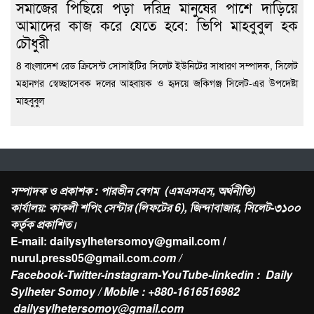
সমাজের পিছিয়ে পড়া দরিদ্র মানুষের পাশে দাড়িয়ে
আমাদের কাজ করে যেতে হবে: ভিপি মাহবুবুল হক
চৌধুরী
8 বাংলাদেশ রেড ক্রিসেন্ট সোসাইটির সিলেট ইউনিটের সাধারণ সম্পাদক, সিলেট
মহানগর স্বেচ্ছাসেবক দলের আহ্বায়ক ও হৃদয়ে জকিগঞ্জ সিলেট-এর উপদেষ্টা
মাহবুবুল
সম্পাদক ও প্রকাশক : পারভীন বেগম (এমএসএস, অর্থনীতি)
কার্যালয়: কাকলী শপিং সেন্টার (লিফটের 6), জিন্দাবাজার, সিলেট-৩১০০
কর্তৃক প্রকাশিত।
E-mail: dailysylhetersomoy@gmail.com /
nurul.press05@gmail.com
.com /
Facebook-Twitter-instagram-YouTube-linkedin : Daily
Sylheter Somoy / Mobile : +880-1616516982
dailysylhetersomoy@gmail.com