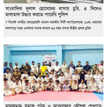
সাংবাদিক দুলাল হোসেনের বাসায় চুরি, ৪ দিনেও
মালামাল উদ্ধার করতে পারেনি পুলিশ
7 সিলেট নগরীর কোতোয়ালি মডেল থানাধীন সিটি কর্পোরেশনের ১০নং ওয়ার্ডের
কলাপাড়া ডহর এলাকার সমাজ কল্যাণ-৪৫ নম্বর বাসার দ্বিতীয় তলায় চুরির
মাদকমুক্ত সমাজ গঠন ও আত্মরক্ষার কৌশল শেখাতে