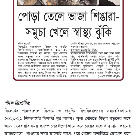
স্টাফ রিপোর্টার:
সিলেটের শাহজালাল বিজ্ঞান ও প্রযুক্তি বিশ্ববিদ্যালয়ের সমাজবিজ্ঞানের
২০২০-২১ শিক্ষাবর্ষের শিক্ষার্থী নূর আলম। ক্ষুধা মেটাতে কিংবা বন্ধুদের সঙ্গে
আড্ডা দেওয়ার সময় ক্যাম্পাসের টংদোকানে বসে চায়ের সঙ্গে খান নানা ধরনের
ভাজাপোড়া। খাওয়ার সময় ভালোই লাগে, পরে পেটের অশান্তিতে ভোগেন বলে