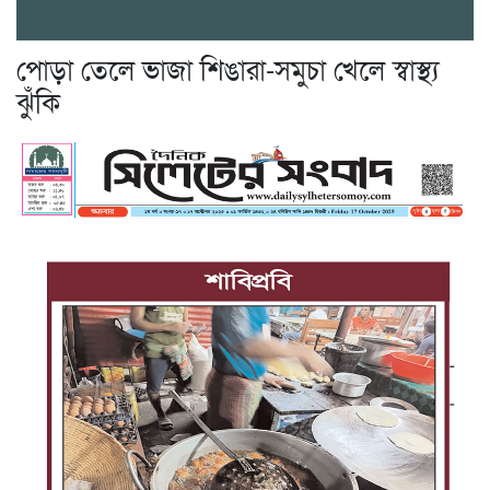
পোড়া তেলে ভাজা শিঙারা-সমুচা খেলে স্বাস্থ্য
ঝুঁকি