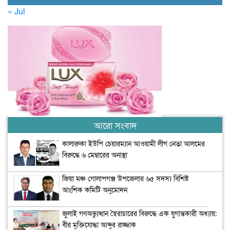
« Jul
আরো সংবাদ
কালারুকা ইউপি চেয়ারম্যান আওয়ামী লীগ নেতা আলমের
বিরুদ্ধে ৬ মেম্বারের অনাস্থা
জিয়া মঞ্চ গোলাপগঞ্জ উপজেলার ৬৫ সদস্য বিশিষ্ট
আংশিক কমিটি অনুমোদন
জুলাই গণঅভ্যুত্থান স্বৈরাচারের বিরুদ্ধে এক যুগান্তকারী অধ্যায়:
বীর মুক্তিযোদ্ধা আব্দুর রাজ্জাক