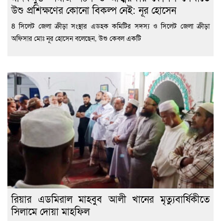
উশু প্রশিক্ষণের কোনো বিকল্প নেই: নূর হোসেন
8 সিলেট জেলা ক্রীড়া সংস্থার এডহক কমিটির সদস্য ও সিলেট জেলা ক্রীড়া
অফিসার মোঃ নূর হোসেন বলেছেন, উশু কেবল একটি
রিয়ার এডমিরাল মাহবুব আলী খানের মৃত্যুবার্ষিকীতে
সিলামে দোয়া মাহফিল