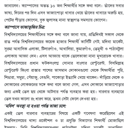
জানালেন। ক্যাম্পাসের অন্তত ১০ জন শিক্ষার্থীর সঙ্গে কথা বলে। তাঁদের সবার
ভাষ্য, দিনের পর দিন এসব ভাজাপোড়া খাবার খেয়ে তাঁদের খাবারে অরুচি হয়,
পেটের পীড়ায় ভোগেন, বুক জ্বলাসহ নানা স্বাস্থ্যগত সমস্যায় ভোগেন।
ক্যাম্পাসে ভাজাভুজির চিত্র:
বিশ্ববিদ্যালয়ের শিক্ষার্থীদের সঙ্গে কথা বলে জানা যায়, প্রতিদিনই সকাল থেকে
রাত পর্যন্ত বিশ্ববিদ্যালয়ের কয়েক হাজার শিক্ষার্থী ভার্সিটি গেট, মদিনা মার্কেট,
সুরমা আবাসিক এলাকা, টিলারগাঁও, আখালিয়া, কুমারগাঁও, তেমুখী ও পাঠানটুলা
এলাকায় আড্ডা দেন। এসব আড্ডায় থাকে তেলেভাজা নানা মুখরোচক খাবার।
বিশ্ববিদ্যালয়ের প্রধান ফটকসংলগ্ন সোনার বাংলার রেস্টুরেন্ট, বিসমিল্লাহ
রেস্টুরেন্ট কিংবা রাস্তার পাশের ভাসমান দোকানগুলো থেকে শিক্ষার্থীরা পুরি,
শিঙারা, সমুচা, পেঁয়াজু, বেগুনি, পাকোড়া ইত্যাদি খেয়ে থাকেন। দাঁড়িয়ে থেকে ও
দোকানের লোকজনের সঙ্গে কথা বলে জানা গেল, এসব দোকানে ভাজাপোড়ার
জন্য একই তেল ছয় থেকে আটবার পর্যন্ত ব্যবহার করা হয়। বারবার ব্যবহারে
তেল যখন কালো রং ধারণ করে, তখন সেটা ফেলে দেওয়া হয়।
‘মবিল’ অবস্থা না হওয়া পর্যন্ত ভাজা চলে:
একই তেল বারবার ব্যবহারের বিষয়ে একটি গবেষণা করেছিলেন এই
বিশ্ববিদ্যালয়ের খাদ্য প্রকৌশল ও চা প্রযুক্তি বিভাগের শিক্ষার্থী মোজাম্মিল
ইসলাম। তিনি বিশ্ববিদ্যালয়সংলগ্ন পাঠানটুলা, মদিনা মার্কেট, আখালিয়া,