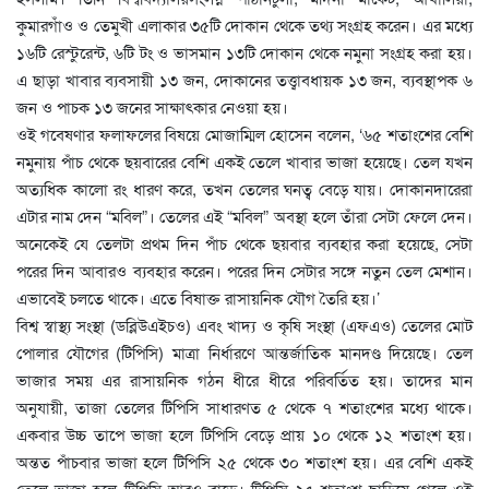
কুমারগাঁও ও তেমুখী এলাকার ৩৫টি দোকান থেকে তথ্য সংগ্রহ করেন। এর মধ্যে
১৬টি রেস্টুরেন্ট, ৬টি টং ও ভাসমান ১৩টি দোকান থেকে নমুনা সংগ্রহ করা হয়।
এ ছাড়া খাবার ব্যবসায়ী ১৩ জন, দোকানের তত্ত্বাবধায়ক ১৩ জন, ব্যবস্থাপক ৬
জন ও পাচক ১৩ জনের সাক্ষাৎকার নেওয়া হয়।
ওই গবেষণার ফলাফলের বিষয়ে মোজাম্মিল হোসেন বলেন, ‘৬৫ শতাংশের বেশি
নমুনায় পাঁচ থেকে ছয়বারের বেশি একই তেলে খাবার ভাজা হয়েছে। তেল যখন
অত্যধিক কালো রং ধারণ করে, তখন তেলের ঘনত্ব বেড়ে যায়। দোকানদারেরা
এটার নাম দেন “মবিল”। তেলের এই “মবিল” অবস্থা হলে তাঁরা সেটা ফেলে দেন।
অনেকেই যে তেলটা প্রথম দিন পাঁচ থেকে ছয়বার ব্যবহার করা হয়েছে, সেটা
পরের দিন আবারও ব্যবহার করেন। পরের দিন সেটার সঙ্গে নতুন তেল মেশান।
এভাবেই চলতে থাকে। এতে বিষাক্ত রাসায়নিক যৌগ তৈরি হয়।’
বিশ্ব স্বাস্থ্য সংস্থা (ডব্লিউএইচও) এবং খাদ্য ও কৃষি সংস্থা (এফএও) তেলের মোট
পোলার যৌগের (টিপিসি) মাত্রা নির্ধারণে আন্তর্জাতিক মানদণ্ড দিয়েছে। তেল
ভাজার সময় এর রাসায়নিক গঠন ধীরে ধীরে পরিবর্তিত হয়। তাদের মান
অনুযায়ী, তাজা তেলের টিপিসি সাধারণত ৫ থেকে ৭ শতাংশের মধ্যে থাকে।
একবার উচ্চ তাপে ভাজা হলে টিপিসি বেড়ে প্রায় ১০ থেকে ১২ শতাংশ হয়।
অন্তত পাঁচবার ভাজা হলে টিপিসি ২৫ থেকে ৩০ শতাংশ হয়। এর বেশি একই
তেলে ভাজা হলে টিপিসি আরও বাড়ে। টিপিসি ২৫ শতাংশ ছাড়িয়ে গেলে ওই