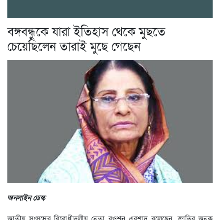
বঙ্গবন্ধুকে যারা ইতিহাস থেকে মুছতে
চেয়েছিলেন তারাই মুছে গেছেন
অনলাইন ডেস্ক
জাতীয় সংসদের বিরোধীদলীয় নেতা রওশন এরশাদ বলেছেন, জাতির জনক