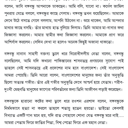
বলেন, ভাবি বঙ্গবন্ধু আপনাকে ডাকছেন। আমি বলি, যাবো না। কর্ণেল জামিল
পুনরায় যেতে বললে, বঙ্গবন্ধুর কাছে গেলাম। বঙ্গবন্ধু তখন শুয়েছিলেন। আমাকে
দেখে উঠে বসতে গেলে বললাম, আপনি উঠবেন না। শুয়ে থাকেন, আমি আপনার
মাথার কাছে বসছি। তাঁর মাথায় হাত বুলিয়ে দিলাম। তিনি আমার মা-বাবার কথা
জিজ্ঞাসা করলেন। আমার স্বামীর কথা জিজ্ঞাসা করলেন। আমাকে প্রাণ ভরে
আশির্বাদ করলেন। সেদিন দেখা না হলেও অনেক কিছুই অজানা থাকতো।
বঙ্গবন্ধু নানান সাহসী বক্তব্য তুলে ধরে বিরোধীদলীয় নেতা বলেন, বঙ্গবন্ধু
বলেছিলেন, আমি যদি কখনো পাকিস্তানের শাসনতন্ত্র প্রণয়নের সুযোগ পাই
তাহলে সেই শাসনতন্ত্রে এই প্রদেশের নাম হবে বাংলাদেশ। সেই বাংলাদেশ
আমরা পেয়েছি। তিনি আরো বলেন, বাংলাদেশের মানুষের জন্য তাঁর অনুভূতি
ছিলো অত্যন্ত গভীর। তাঁর এই গভীর অনুভূতি দেখে আশ্চর্য হয়ে যেতাম। গরীব-
দুঃখী মেহনতি মানুষের ভাগ্যের পরিবর্তনের জন্য তিনি আজীবন লড়াই করেছেন।
বঙ্গবন্ধুকে হারানো কষ্টের কথা তুলে ধরে রওশন এরশাদ বলেন, বঙ্গবন্ধুকে
নির্মমভাবে হত্যা না করলে তাহলে শতায়ু হতেন হয়তো। তাইতো কেবলই
বিখ্যাত একটি গান মনে হয়, যদি রাত পোহালে শোনা যেত বঙ্গবন্ধু মরে নাই….
আমরা পেতাম ফিরে জাতির পিতা, বিশ্ব পেতো ফিরে এক মহান নেতা।