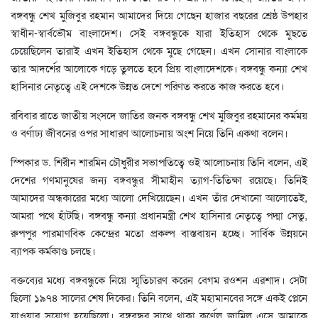
বঙ্গবন্ধু শেখ মুজিবুর রহমান আমাদের দিয়ে গেছেন হাজার বছরের শ্রেষ্ঠ উপহার
স্বাধীন-স্বার্বভৌম বাংলাদেশ। সেই বঙ্গবন্ধুকে যারা ইতিহাস থেকে মুছতে
চেয়েছিলেন তারাই এখন ইতিহাস থেকে মুছে গেছেন। এখন সোনার বাংলাকে
তার আদর্শের আলোকে গড়ে তুলতে হবে প্রিয় বাংলাদেশকে। বঙ্গবন্ধু কন্যা শেখ
হাসিনার নেতৃত্বে এই দেশকে উন্নত দেশে পরিণত করতে কাজ করতে হবে।
রবিবার রাতে জাতীয় সংসদে জাতির জনক বঙ্গবন্ধু শেখ মুজিবুর রহমানের কর্মময়
ও বর্ণাঢ্য জীবনের ওপর সাধারণ আলোচনায় অংশ নিয়ে তিনি একথা বলেন।
স্পিকার ড. শিরীন শারমিন চৌধুরীর সভাপতিত্বে ওই আলোচনায় তিনি বলেন, এই
দেশের গণমানুষের জন্য বঙ্গবন্ধুর সীমাহীন ত্যাগ-তিতিক্ষা রয়েছে। তিনিই
আমাদের অন্ধকারের মধ্যে আলো দেখিয়েছেন। এখন তাঁর দেখানো আলোতেই,
আমরা পথে হাঁটছি। বঙ্গবন্ধু কন্যা প্রধানমন্ত্রী শেখ হাসিনার নেতৃত্বে পদ্মা সেতু,
রুপপুর পারমাণবিক কেন্দ্রের মতো প্রকল্প বাস্তবায়ন হচ্ছে। সার্বিক উন্নয়নে
ব্যাপক কর্মকাণ্ড চলছে।
বক্তব্যের মধ্যে বঙ্গবন্ধুকে নিয়ে স্মৃতিচারণ করেন বেগম রওশন এরশাদ। সেটা
ছিলো ১৯৭৪ সালের শেষ দিকের। তিনি বলেন, এই মহামানবের সঙ্গে একই প্লেনে
যাওয়ার সুযোগ হয়েছিলো। বঙ্গবন্ধুর সাথে থাকা কর্ণেল জামিল এসে আমাকে