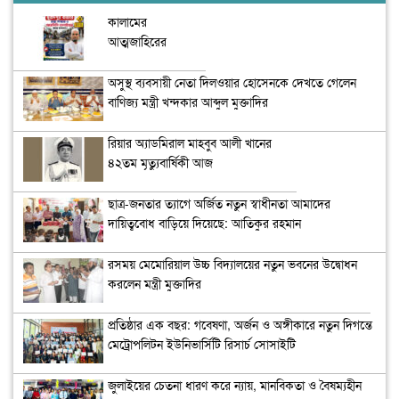
কালামের
আত্মজাহিরের
কৌশল ‘হাস্যকর’
অসুস্থ ব্যবসায়ী নেতা দিলওয়ার হোসেনকে দেখতে গেলেন
বাণিজ্য মন্ত্রী খন্দকার আব্দুল মুক্তাদির
রিয়ার অ্যাডমিরাল মাহবুব আলী খানের
৪২তম মৃত্যুবার্ষিকী আজ
ছাত্র-জনতার ত্যাগে অর্জিত নতুন স্বাধীনতা আমাদের
দায়িত্ববোধ বাড়িয়ে দিয়েছে: আতিকুর রহমান
রসময় মেমোরিয়াল উচ্চ বিদ্যালয়ের নতুন ভবনের উদ্বোধন
করলেন মন্ত্রী মুক্তাদির
প্রতিষ্ঠার এক বছর: গবেষণা, অর্জন ও অঙ্গীকারে নতুন দিগন্তে
মেট্রোপলিটন ইউনিভার্সিটি রিসার্চ সোসাইটি
জুলাইয়ের চেতনা ধারণ করে ন্যায়, মানবিকতা ও বৈষম্যহীন