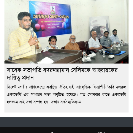
সাবেক সভাপতি বদরুজ্জামান সেলিমকে আহ্বায়কের
দায়িত্ব প্রদান
সিলেট নগরীর প্রাণকেন্দ্রে অবস্থিত ঐতিহ্যবাহী সাংস্কৃতিক বিদ্যাপীঠ ‘কবি নজরুল
একাডেমি’-এর সাধারণ সভা অনুষ্ঠিত হয়েছে। গত সোমবার রাতে একাডেমি
হলরুমে এই সভা সম্পন্ন হয়। সভায় সর্বসম্মতিক্রমে