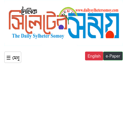
English
e-Paper
☰ মেনু