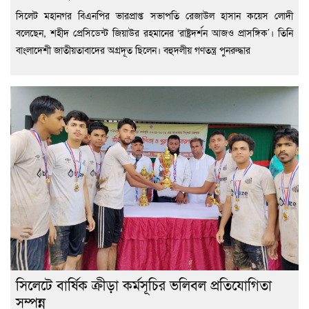
সিলেট মহানগর বিএনপির ভারপ্রাপ্ত সভাপতি রেজাউল হাসান কয়েস লোদী
বলেছেন, শহীদ প্রেসিডেন্ট জিয়াউর রহমানের ‘রাষ্ট্রদর্শন আজও প্রাসঙ্গিক’। তিনি
বাংলাদেশী জাতীয়তাবাদের অগ্রদূত ছিলেন। বহুদলীয় গণতন্ত্র পুনরুদ্ধার
সিলেটে বার্ষিক ক্রীড়া কর্মসূচির ভলিবল প্রতিযোগিতা
সম্পন্ন