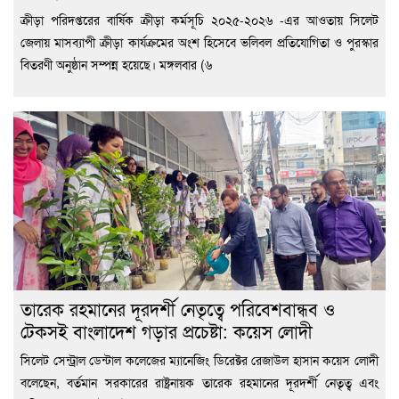
ক্রীড়া পরিদপ্তরের বার্ষিক ক্রীড়া কর্মসূচি ২০২৫-২০২৬ -এর আওতায় সিলেট
জেলায় মাসব্যাপী ক্রীড়া কার্যক্রমের অংশ হিসেবে ভলিবল প্রতিযোগিতা ও পুরস্কার
বিতরণী অনুষ্ঠান সম্পন্ন হয়েছে। মঙ্গলবার (৬
তারেক রহমানের দূরদর্শী নেতৃত্বে পরিবেশবান্ধব ও
টেকসই বাংলাদেশ গড়ার প্রচেষ্টা: কয়েস লোদী
সিলেট সেন্ট্রাল ডেন্টাল কলেজের ম্যানেজিং ডিরেক্টর রেজাউল হাসান কয়েস লোদী
বলেছেন, বর্তমান সরকারের রাষ্ট্রনায়ক তারেক রহমানের দূরদর্শী নেতৃত্ব এবং