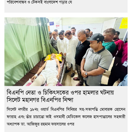
পরিবেশবান্ধব ও টেকসই বাংলাদেশ গড়ার যে
বিএনপি নেতা ও চিকিৎসকের ওপর হামলার ঘটনায়
সিলেট মহানগর বিএনপির নিন্দা
সিলেট নগরীর ১৮নং ওয়ার্ড বিএনপির সিনিয়র সহ-সভাপতি মোবারক হোসেন
ফাত্তাহ এবং তাঁর চাচাতো ভাই ওসমানী মেডিকেল কলেজ হাসপাতালের সহকারী
অধ্যাপক ডা. আজিজুর রহমান ফয়সালের ওপর