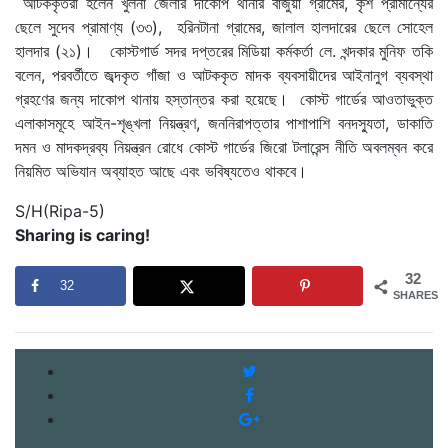
আটককৃতরা হলেন খুলনা জেলার দাকোপ থানার বাজুয়া গ্রামের, কৃশ প্রামান্যের
ছেলে সুদেব প্রামাণ্য (৩৩), হরিনটানা গ্রামের, জালাল হালদারের ছেলে সোহেল
হালদার (২১)। কোস্টগার্ড সদর দপ্তরের মিডিয়া কর্মকর্তা লে. খন্দকার মুনিফ তকি
বলেন, পরবর্তীতে জব্দকৃত গাঁজা ও আটককৃত মাদক ব্যবসায়ীদের আইনানুগ ব্যবস্থা
গ্রহণের জন্য দাকোপ থানায় হস্তান্তর করা হয়েছে। কোস্ট গার্ডের আওতাভুক্ত
এলাকাসমূহে আইন-শৃঙ্খলা নিয়ন্ত্রণ, জননিরাপত্তার পাশাপাশি বনদস্যুতা, ডাকাতি
দমন ও মাদকদ্রব্য নিয়ন্ত্রন রোধে কোস্ট গার্ডের জিরো টলারেন্স নীতি অবলম্বন করে
নিয়মিত অভিযান অব্যাহত আছে এবং ভবিষ্যতেও থাকবে।
S/H(Ripa-5)
Sharing is caring!
32
32
SHARES