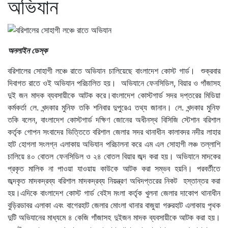
অভিযান
অনলাইন ডেস্ক
বরিশালের সোহাগী লঞ্চে রাতে অভিযান চালিয়েছে বাংলাদেশ কোস্ট গার্ড। শুক্রবার
দিবাগত রাতে ওই অভিযান পরিচালিত হয়। অভিযানে ফেনসিডিল, বিয়ার ও গাঁজাসহ
দুই জন মাদক ব্যবসায়ীকে আটক করে।বাংলাদেশ কোস্টগার্ড সদর দপ্তরের মিডিয়া
কর্মকর্তা লে. খন্দকার মুনিফ তকি শনিবার দুপুরেএ তথ্য জানান। লে. খন্দকার মুনিফ
তকি বলেন, বাংলাদেশ কোস্টগার্ড দক্ষিণ জোনের অধীনস্থ বিসিজি স্টেশান বরিশাল
কর্তৃক গোপন সংবাদের ভিত্তিতে বরিশাল জেলার সদর থানাধীন কালাবদর নদীর লাহার
হাট হোগলা সংলগ্ন এলাকায় অভিযান পরিচালনা করে এম এল সোহাগী লঞ্চ তল্লাশি
চালিয়ে ৪০ বোতল ফেনসিডিল ও ২৪ বোতল বিয়ার জব্দ করা হয়। অভিযানে মাদকের
প্রকৃত মালিক না পাওয়া যাওয়ায় কাউকে আটক করা সম্ভব হয়নি। পরবর্তীতে
জব্দকৃত মাদকদ্রব্য বরিশাল মাদকদ্রব্য নিয়ন্ত্রণ অধিদপ্তরের নিকট হস্তান্তর করা
হয়।এদিকে বাংলাদেশ কোস্ট গার্ড বেইস মংলা কর্তৃক খুলনা জেলার দাকোপ থানাধীন
বুড়িরডাবর এলাকা এবং বাগেরহাট জেলার মোংলা থানার বাজুয়া গরুরহাট এলাকায় পৃথক
দুটি অভিযানের মাধ্যমে ৪ কেজি গাঁজাসহ দুইজন মাদক ব্যবসায়ীকে আটক করা হয়।