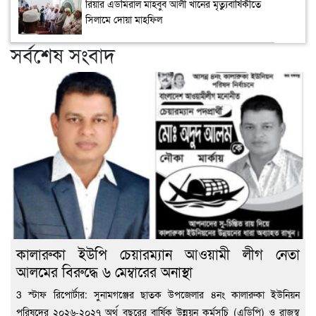
রিয়ার এডমিরাল মাহবুব আলী খানের মৃত্যুবার্ষিকীতে
সিলামে দোয়া মাহফিল
সর্বশেষ সংবাদ
কালারুকা ইউপি চেয়ারম্যান আওয়ামী লীগ নেতা
আলমের বিরুদ্ধে ৬ মেম্বারের অনাস্থা
3 স্টাফ রিপোর্টার: সুনামগঞ্জের ছাতক উপজেলার ৪নং কালারুকা ইউনিয়ন
পরিষদের ২০২৬-২০২৭ অর্থ বছরের বার্ষিক উন্নয়ন কর্মসূচি (এডিপি) ও রাজস্ব