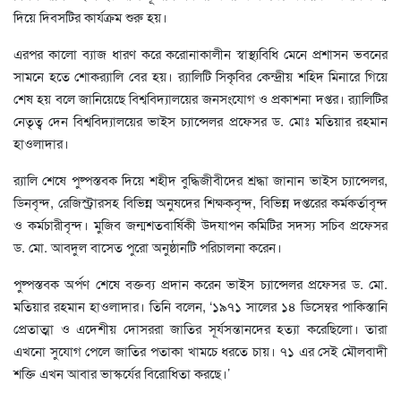
দিয়ে দিবসটির কার্যক্রম শুরু হয়।
এরপর কালো ব্যাজ ধারণ করে করোনাকালীন স্বাস্থ্যবিধি মেনে প্রশাসন ভবনের
সামনে হতে শোকর‌্যালি বের হয়। র‌্যালিটি সিকৃবির কেন্দ্রীয় শহিদ মিনারে গিয়ে
শেষ হয় বলে জানিয়েছে বিশ্ববিদ্যালয়ের জনসংযোগ ও প্রকাশনা দপ্তর। র‌্যালিটির
নেতৃত্ব দেন বিশ্ববিদ্যালয়ের ভাইস চ্যান্সেলর প্রফেসর ড. মোঃ মতিয়ার রহমান
হাওলাদার।
র‌্যালি শেষে পুষ্পস্তবক দিয়ে শহীদ বুদ্ধিজীবীদের শ্রদ্ধা জানান ভাইস চ্যান্সেলর,
ডিনবৃন্দ, রেজিস্ট্রারসহ বিভিন্ন অনুষদের শিক্ষকবৃন্দ, বিভিন্ন দপ্তরের কর্মকর্তাবৃন্দ
ও কর্মচারীবৃন্দ। মুজিব জন্মশতবার্ষিকী উদযাপন কমিটির সদস্য সচিব প্রফেসর
ড. মো. আবদুল বাসেত পুরো অনুষ্ঠানটি পরিচালনা করেন।
পুষ্পস্তবক অর্পণ শেষে বক্তব্য প্রদান করেন ভাইস চ্যান্সেলর প্রফেসর ড. মো.
মতিয়ার রহমান হাওলাদার। তিনি বলেন, ‘১৯৭১ সালের ১৪ ডিসেম্বর পাকিস্তানি
প্রেতাত্মা ও এদেশীয় দোসররা জাতির সূর্যসন্তানদের হত্যা করেছিলো। তারা
এখনো সুযোগ পেলে জাতির পতাকা খামচে ধরতে চায়। ৭১ এর সেই মৌলবাদী
শক্তি এখন আবার ভাস্কর্যের বিরোধিতা করছে।’