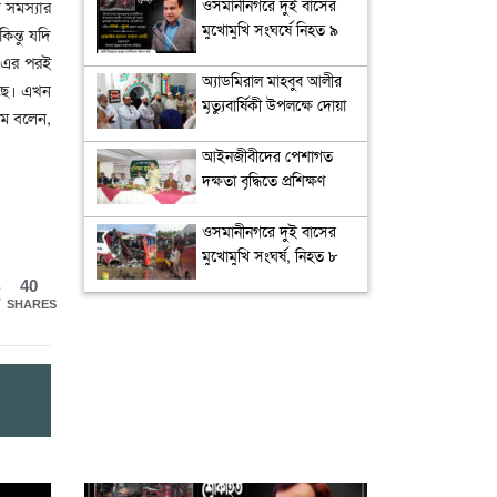
ওসমানীনগরে দুই বাসের
 সমস্যার
মুখোমুখি সংঘর্ষে নিহত ৯
িন্তু যদি
: সিউক চেয়ারম্যান কয়েস
। এর পরই
লোদীর শোক
অ্যাডমিরাল মাহবুব আলীর
লছে। এখন
মৃত্যুবার্ষিকী উপলক্ষে দোয়া
িম বলেন,
মাহফিল
‎আইনজীবীদের পেশাগত
দক্ষতা বৃদ্ধিতে প্রশিক্ষণ
কর্মশালা অপরিহার্য: এমপি
এমরান আহমদ চৌধুরী
ওসমানীনগরে দুই বাসের
মুখোমুখি সংঘর্ষ, নিহত ৮
40
SHARES