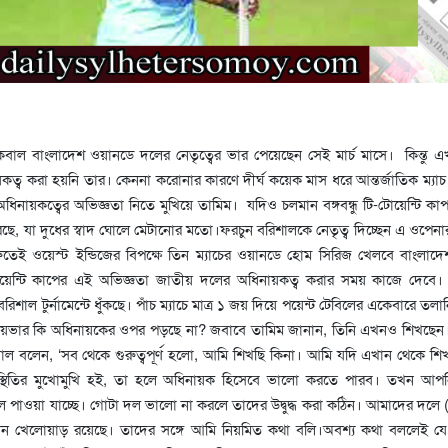
বাল বাংলাদেশ ওয়ানডে দলের নেতৃত্বের ভার পেয়েছেন সেই মার্চ মাসে। কিন্তু এখন
ত্ব করা হয়নি তার। কেননা করোনার কারণে দীর্ঘ কয়েক মাস ধরে আন্তর্জাতিক ম্যা
ধিনায়কত্বের অভিজ্ঞতা নিতে মুখিয়ে তামিম। যদিও চলমান বঙ্গবন্ধু টি-টোয়েন্টি কা
করছে, যা দুধের স্বাদ ঘোলে মেটানোর মতো।ফরচুন বরিশালকে নেতৃত্ব দিচ্ছেন এ ওপেন
ুতেই ওয়েস্ট ইন্ডিজের বিপক্ষে তিন ম্যাচের ওয়ানডে হোম সিরিজ খেলবে বাংল
োয়েন্টি কাপের এই অভিজ্ঞতা জাতীয় দলের অধিনায়কত্ব করার সময় কাজে দেবে
রিশাল টুর্নামেন্টে ধুঁকছে। পাঁচ ম্যাচে মাত্র ১ জয় দিয়ে পয়েন্ট টেবিলের একেবারে তল
য়ভার কি অধিনায়কের ওপর পড়ছে না? জবাবে তামিম জানান, তিনি এখনও শিখছেন
ল বলেন, ‘সব থেকে গুরুত্বপূর্ণ হলো, আমি শিখছি কিনা। আমি যদি এখান থেকে শি
্থিতির মুখোমুখি হই, তা হলে অধিনায়ক হিসেবে ভালো করতে পারব। তখন আপ
ল পাওয়া যাচ্ছে। গোটা দল ভালো না করলে তাদের উদ্বুদ্ধ করা কঠিন। আমাদের দলে 
ন খেলোয়াড় রয়েছে। তাদের সঙ্গে আমি নিয়মিত কথা বলি।অবশ্য কথা বললেই যে 