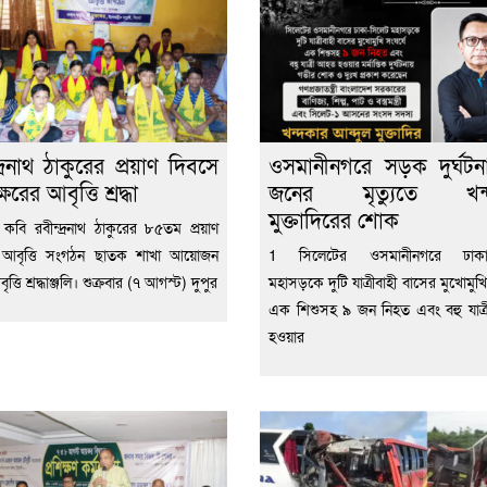
দ্রনাথ ঠাকুরের প্রয়াণ দিবসে
ওসমানীনগরে সড়ক দুর্ঘট
ক্ষরের আবৃত্তি শ্রদ্ধা
জনের মৃত্যুতে খন্
মুক্তাদিরের শোক
ব কবি রবীন্দ্রনাথ ঠাকুরের ৮৫তম প্রয়াণ
 আবৃত্তি সংগঠন ছাতক শাখা আয়োজন
1 সিলেটের ওসমানীনগরে ঢাকা-
ত্তি শ্রদ্ধাঞ্জলি। শুক্রবার (৭ আগস্ট) দুপুর
মহাসড়কে দুটি যাত্রীবাহী বাসের মুখোমুখি
এক শিশুসহ ৯ জন নিহত এবং বহু যাত
হওয়ার