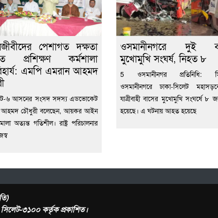
নজীবীদের পেশাগত দক্ষতা
ওসমানীনগরে দুই ব
ধিতে প্রশিক্ষণ কর্মশালা
মুখোমুখি সংঘর্ষ, নিহত ৮
হার্য: এমপি এমরান আহমদ
5 ওসমানীনগর প্রতিনিধি: সি
রী
ওসমানীনগরে ঢাকা-সিলেট মহাসড়
লেট-৬ আসনের সংসদ সদস্য এডভোকেট
যাত্রীবাহী বাসের মুখোমুখি সংঘর্ষে ৮ 
 আহমদ চৌধুরী বলেছেন, আয়কর আইন
হয়েছে। এ ঘটনায় আহত হয়েছে
মালা অত্যন্ত গতিশীল। রাষ্ট্র পরিচালনার
জস্ব
তি)
র, সিলেট-৩১০০ কর্তৃক প্রকাশিত।