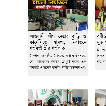
আওয়ামী লীগ নেতার বাড়ি ও
রবীন্
ফার্মেসিতে হামলা, নির্যাতনে
মুক্তা
গর্ভবতী স্ত্রীর গর্ভপাত
6 বিশ্
2 স্টাফ রিপোর্টার: 2 সিলেট নগরীর উপশহরে
দিবসে
মো. আজহারুল ইসলাম চৌধুরী নামের এক
করে আবৃ
ব্যবসায়ী ও সাবেক ছাত্রলীগ কর্মীর বাসভবন এবং