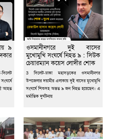
নায় ৯
ওসমানীনগরে দুই বাসের
দকার
মুখোমুখি সংঘর্ষে নিহত ৯ : সিউক
চেয়ারম্যান কয়েস লোদীর শোক
সিলেট
3 সিলেট-ঢাকা মহাসড়কের ওসমানীনগর
 সংঘর্ষে
উপজেলার দয়ামীর এলাকায় দুই বাসের মুখোমুখি
্রী আহত
সংঘর্ষে শিশুসহ অন্তত ৯ জন নিহত হয়েছেন। এ
মর্মান্তিক দুর্ঘটনায়