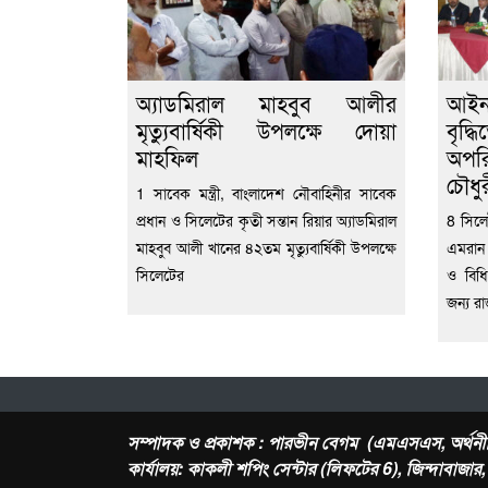
অ্যাডমিরাল মাহবুব আলীর
‎আই
মৃত্যুবার্ষিকী উপলক্ষে দোয়া
বৃদ্
মাহফিল
অপরি
চৌধু
1 সাবেক মন্ত্রী, বাংলাদেশ নৌবাহিনীর সাবেক
প্রধান ও সিলেটের কৃতী সন্তান রিয়ার অ্যাডমিরাল
8 ‎সি
মাহবুব আলী খানের ৪২তম মৃত্যুবার্ষিকী উপলক্ষে
এমরান
সিলেটের
ও বিধি
জন্য রা
সম্পাদক ও প্রকাশক : পারভীন বেগম (এমএসএস, অর্থনী
কার্যালয়: কাকলী শপিং সেন্টার (লিফটের 6), জিন্দাবাজা