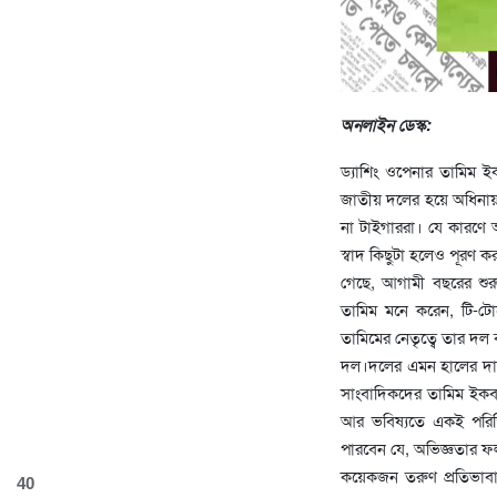
অনলাইন ডেস্ক:
ড্যাশিং ওপেনার তামিম ইক
জাতীয় দলের হয়ে অধিনায়ক
না টাইগাররা। যে কারণে অ
স্বাদ কিছুটা হলেও পূরণ 
গেছে, আগামী বছরের শুর
তামিম মনে করেন, টি-ট
তামিমের নেতৃত্বে তার দল ব
দল।দলের এমন হালের দা
সাংবাদিকদের তামিম ইকবা
আর ভবিষ্যতে একই পরিস
পারবেন যে, অভিজ্ঞতার ফ
কয়েকজন তরুণ প্রতিভাবা
40