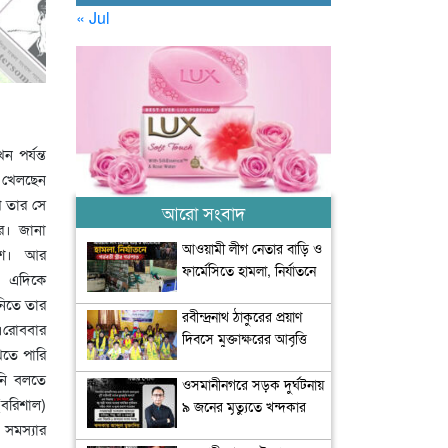
« Jul
 পর্যন্ত
চ খেলছেন
প তার সে
আরো সংবাদ
ার। জানা
আওয়ামী লীগ নেতার বাড়ি ও
াদেশ। আর
ফার্মেসিতে হামলা, নির্যাতনে
। এদিকে
গর্ভবতী স্ত্রীর গর্ভপাত
ানিতে তার
রবীন্দ্রনাথ ঠাকুরের প্রয়াণ
।রোববার
দিবসে মুক্তাক্ষরের আবৃত্তি
খতে পারি
শ্রদ্ধা
নি বলতে
ওসমানীনগরে সড়ক দুর্ঘটনায়
(বরিশাল)
৯ জনের মৃত্যুতে খন্দকার
মুক্তাদিরের শোক
সমস্যার