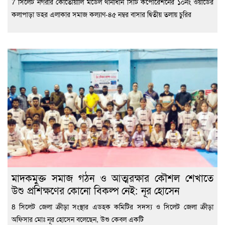
7 সিলেট নগরীর কোতোয়ালি মডেল থানাধীন সিটি কর্পোরেশনের ১০নং ওয়ার্ডের
কলাপাড়া ডহর এলাকার সমাজ কল্যাণ-৪৫ নম্বর বাসার দ্বিতীয় তলায় চুরির
মাদকমুক্ত সমাজ গঠন ও আত্মরক্ষার কৌশল শেখাতে
উশু প্রশিক্ষণের কোনো বিকল্প নেই: নূর হোসেন
8 সিলেট জেলা ক্রীড়া সংস্থার এডহক কমিটির সদস্য ও সিলেট জেলা ক্রীড়া
অফিসার মোঃ নূর হোসেন বলেছেন, উশু কেবল একটি