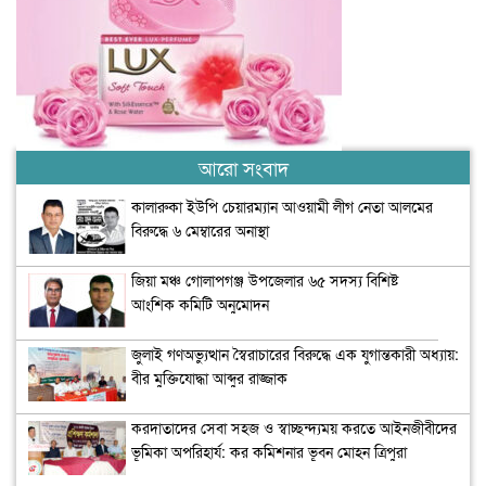
আরো সংবাদ
কালারুকা ইউপি চেয়ারম্যান আওয়ামী লীগ নেতা আলমের
বিরুদ্ধে ৬ মেম্বারের অনাস্থা
জিয়া মঞ্চ গোলাপগঞ্জ উপজেলার ৬৫ সদস্য বিশিষ্ট
আংশিক কমিটি অনুমোদন
জুলাই গণঅভ্যুত্থান স্বৈরাচারের বিরুদ্ধে এক যুগান্তকারী অধ্যায়:
বীর মুক্তিযোদ্ধা আব্দুর রাজ্জাক
করদাতাদের সেবা সহজ ও স্বাচ্ছন্দ্যময় করতে আইনজীবীদের
ভূমিকা অপরিহার্য: কর কমিশনার ভূবন মোহন ত্রিপুরা