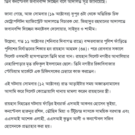
তিন কনস্টেবল জবানবন্দি দিচ্ছেন বলে আদালত সূত্র জানিয়েছে।
জানা গেছে, আজ সোমবার (১৯ অক্টোবর) দুপুর ৩টা থেকে অতিরিক্ত চিফ
মেট্রোপলিটন ম্যাজিস্ট্রেট আদালতে বিচারক মো. জিহাদুুর রহমানের আদালতে
জবানবন্দি দিচ্ছেন কনষ্টেবল দেলোয়ার, সাইদুর ও শামীম।
উল্লেখ্য, গত ১১ অক্টোবর (শনিবার দিবাগত রাতে) বন্দরবাজার পুলিশ ফাঁড়িতে
পুলিশের নির্যাতনের শিকার হন রায়হান আহমদ (৩৪)। পরে রোববার সকালে
সিলেট ওসমানী হাসপাতালে তিনি মারা যান। রায়হান সিলেট নগরীর আখালিয়ার
নেহারিপাড়ার মৃত রফিকুল ইসলামের ছেলে। তিনি নগরীর রিকাবিবাজার
স্টেডিয়াম মার্কেটে এক চিকিৎসকের চেম্বারে কাজ করতেন।
এই ঘটনায় সোমবার (১২ অক্টোবর) রাত আড়াইটার সময় অজ্ঞাতনামাদের
আসামি করে সিলেট কোতোয়ালি থানায় মামলা করেন রায়হানের স্ত্রী।
রায়হান নিহতের ঘটনায় ফাঁড়ির ইনচার্জ এসআই আকবর হোসেন ভূইয়া,
কনস্টেবল হারুনুর রশিদ, তৌহিদ মিয়া ও টিটুচন্দ্র দাসকে সাময়িক বরখাস্ত এবং
এএসআই আশেক এলাহী, এএসআই কুতুব আলী ও কনস্টেবল সজিব
হোসেনকে প্রত্যাহার করা হয়।