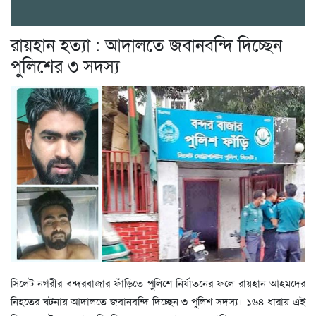
রায়হান হত্যা : আদালতে জবানবন্দি দিচ্ছেন
পুলিশের ৩ সদস্য
সিলেট নগরীর বন্দরবাজার ফাঁড়িতে পুলিশে নির্যাতনের ফলে রায়হান আহমদের
নিহতের ঘটনায় আদালতে জবানবন্দি দিচ্ছেন ৩ পুলিশ সদস্য। ১৬৪ ধারায় এই