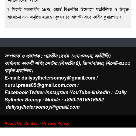
1 সিলেট মহানগরীর ১৮নং ওয়ার্ড বিএনপির উদ্যোগে মতবিনিময় ও উন্মুক্ত
আলোচনা সভা অনুষ্ঠিত হয়েছে। বুধবার (৫ আগস্ট) রাতে নগরীর কুমারপাড়ায়
সম্পাদক ও প্রকাশক : পারভীন বেগম (এমএসএস, অর্থনীতি)
কার্যালয়: কাকলী শপিং সেন্টার (লিফটের 6), জিন্দাবাজার, সিলেট-৩১০০
কর্তৃক প্রকাশিত।
E-mail: dailysylhetersomoy@gmail.com /
nurul.press05@gmail.com
.com /
Facebook-Twitter-instagram-YouTube-linkedin : Daily
Sylheter Somoy / Mobile : +880-1616516982
dailysylhetersomoy@gmail.com
About Us
Contact
-
Privacy Policy
Design & Developed by
Web Nest