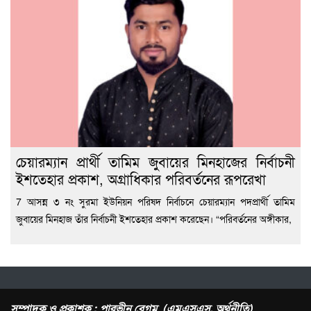
চেয়ারম্যান প্রার্থী তামিম জুবায়ের মিনহাজের নির্বাচনী
ইশতেহার প্রকাশ, অগ্রাধিকার পরিবর্তনের রূপরেখা
7 আসন্ন ৩ নং সুরমা ইউনিয়ন পরিষদ নির্বাচনে চেয়ারম্যান পদপ্রার্থী তামিম
জুবায়ের মিনহাজ তাঁর নির্বাচনী ইশতেহার প্রকাশ করেছেন। “পরিবর্তনের অঙ্গীকার,
সম্পাদক ও প্রকাশক : পারভীন বেগম (এমএসএস, অর্থনীতি)