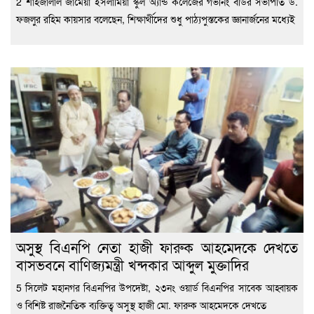
2 শাহজালাল জামেয়া ইসলামিয়া স্কুল অ্যান্ড কলেজের গভর্নিং বডির সভাপতি ড.
ফজলুর রহিম কায়সার বলেছেন, শিক্ষার্থীদের শুধু পাঠ্যপুস্তকের জ্ঞানার্জনের মধ্যেই
অসুস্থ বিএনপি নেতা হাজী ফারুক আহমেদকে দেখতে
বাসভবনে বাণিজ্যমন্ত্রী খন্দকার আব্দুল মুক্তাদির
5 সিলেট মহানগর বিএনপির উপদেষ্টা, ২৩নং ওয়ার্ড বিএনপির সাবেক আহ্বায়ক
ও বিশিষ্ট রাজনৈতিক ব্যক্তিত্ব অসুস্থ হাজী মো. ফারুক আহমেদকে দেখতে