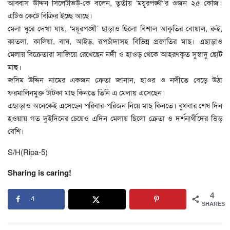
আব্বাস উদ্দিন সিলেটভিউ-কে বলেন, তৃতীয় ‘ময়ূরপঙ্খী’র ওজন ২৫ কেজি।
এটিও কেটে বিক্রির ইচ্ছে আছে।
মেলা ঘুরে দেখা যায়, ‘ময়ূরপঙ্খী’ ছাড়াও ছিলো বিশাল আকৃতির বোয়াল, রুই,
কাতলা, কালিয়া, বাঘ, আইড়, রূপচাঁদাসহ বিভিন্ন প্রজাতির মাছ। এছাড়াও
মেলায় বিক্রেতারা সাজিয়ে রেখেছেন নদী ও হাওড় থেকে আহরণকৃত সুস্বাদু ছোট
মাছ।
জসিম উদ্দিন নামের একজন ক্রেতা জানান, হাওর ও নদীতে বেড়ে উঠা
ফরমালিনমুক্ত টাটকা মাছ কিনতে তিনি এ মেলায় এসেছেন।
এছাড়াও অনেকেই এসেছেন পরিবার-পরিজন নিয়ে মাছ কিনতে। বুধবার শেষ দিন
হওয়ায় গত দুইদিনের চেয়েও এদিন মেলায় ছিলো ক্রেতা ও দর্শনার্থীদের ভিড়
বেশি।
S/H(Ripa-5)
Sharing is caring!
4
4
SHARES