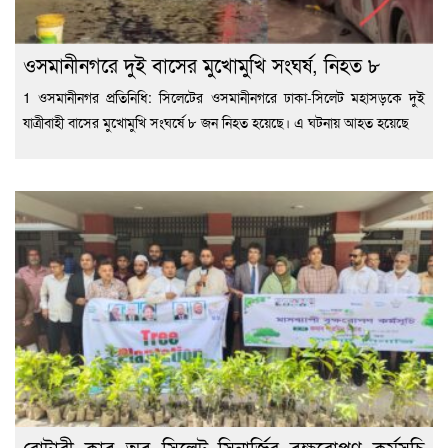
ওসমানীনগরে দুই বাসের মুখোমুখি সংঘর্ষ, নিহত ৮
1 ওসমানীনগর প্রতিনিধি: সিলেটের ওসমানীনগরে ঢাকা-সিলেট মহাসড়কে দুই
যাত্রীবাহী বাসের মুখোমুখি সংঘর্ষে ৮ জন নিহত হয়েছে। এ ঘটনায় আহত হয়েছে
রোটারী ক্লাব অব সিলেট সিনার্জির বৃক্ষরোপণ কর্মসূচি