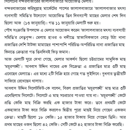
সিলেটের বন্দরবাজারের জালালবাজারে আয়োজিত মেলায়।
বন্দরবাজারের করিমুল্লাহ মার্কেটের পাশের জালালবাজারে ‘জালালবাজার মৎস্য
ব্যবসায়ী সমিতি’র উদ্যোগে আয়োজিত তিন দিনব্যাপী মাছের মেলার শেষ দিন
ছিলো আজ (১৩ জানুয়ারি)। গত ১১ জানুয়ারি মেলাটি শুরু হয়।
পৌষ সংক্রান্তি উপলক্ষে এ মেলার আয়োজন করেন ‘জালালবাজার মৎস্য ব্যবসায়ী
সমিতি’র নেতৃবৃন্দ। মেলায় হাওর ও নদীতে স্বাভাবিকভাবে বেড়ে উঠা নানা
প্রজাতির দেশি টাটকা মামাছের পাশাপাশি পরিচিত-অপরিচিত নানা প্রজাতির মাছ
কিনতে ক্রেতারা গত তিনদিনই ভিড় জমান।
আজ মেলাটি ঘুরে দেখা গেছে, মেলার আকর্ষণ ছিলো চট্টগ্রামের সামুদিক মাছ
‘ময়ূরপঙ্খী’। আব্বাস উদ্দিন নামের এক বিক্রেতা এ প্রজাতির মাত্র ৩টি মাছ
এনেছেন মেলাতে। এর মধ্যে ২টি বিক্রি হয়ে গেছে গত দুইদিনে। বুধবার তৃতীয়টি
সাজিয়ে রেখেছেন থালায়।
আব্বাস উদ্দিন সিলেটভিউ-কে বলেন, বিরল প্রজাতির ‘ময়ূরপঙ্খী’ মাছ মাত্র ৩টি
এনেছিলাম সিলেটে। সিলেটে এ মাছ সচরাচার পাওয়া যায় না। ‘ময়ূরপঙ্খী’ কেটে
প্রতি কেজি মাছ বিক্রি করছি এক হাজার টাকা করে। তবে প্রথমটি কেটে
একহাজার টাকা করে বিক্রি করলেও দ্বিতীয় পুরো মাছই নিয়ে গেছেন একজন
ক্রেতা। মাছটি ছিলো ১৮ কেজি। ১৫ হাজার টাকায় নিয়ে গেছেন তিনি। আর
প্রথম মাছের ওজন ছিলো ৪২ কেজি। সেটি কেটে ৪২ হাজার টাকা বিক্রি করেছি।