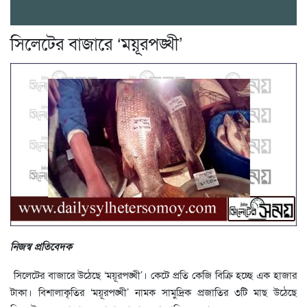
সিলেটের বাজারে ‘ময়ূরপঙ্খী’
নিজস্ব প্রতিবেদক
সিলেটের বাজারে উঠেছে ‘ময়ূরপঙ্খী’। কেটে প্রতি কেজি বিক্রি হচ্ছে এক হাজার
টাকা। বিশালাকৃতির ‘ময়ূরপঙ্খী’ নামক সামুদ্রিক প্রজাতির ৩টি মাছ উঠেছে