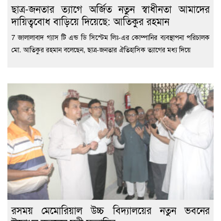
ছাত্র-জনতার ত্যাগে অর্জিত নতুন স্বাধীনতা আমাদের
দায়িত্ববোধ বাড়িয়ে দিয়েছে: আতিকুর রহমান
7 জালালাবাদ গ্যাস টি এন্ড ডি সিস্টেম লিঃ-এর কোম্পানির ব্যবস্থাপনা পরিচালক
মো. আতিকুর রহমান বলেছেন, ছাত্র-জনতার ঐতিহাসিক ত্যাগের মধ্য দিয়ে
রসময় মেমোরিয়াল উচ্চ বিদ্যালয়ের নতুন ভবনের