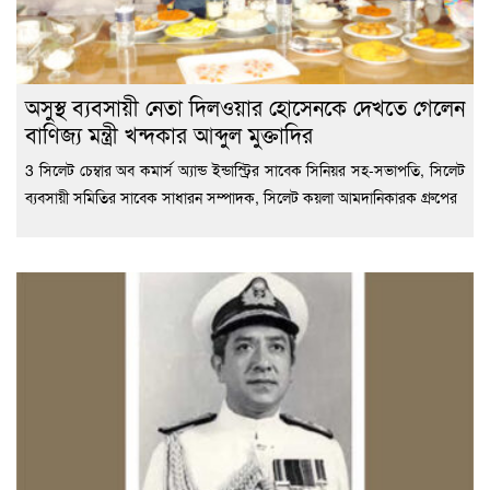
অসুস্থ ব্যবসায়ী নেতা দিলওয়ার হোসেনকে দেখতে গেলেন
বাণিজ্য মন্ত্রী খন্দকার আব্দুল মুক্তাদির
3 সিলেট চেম্বার অব কমার্স অ্যান্ড ইন্ডাস্ট্রির সাবেক সিনিয়র সহ-সভাপতি, সিলেট
ব্যবসায়ী সমিতির সাবেক সাধারন সম্পাদক, সিলেট কয়লা আমদানিকারক গ্রুপের