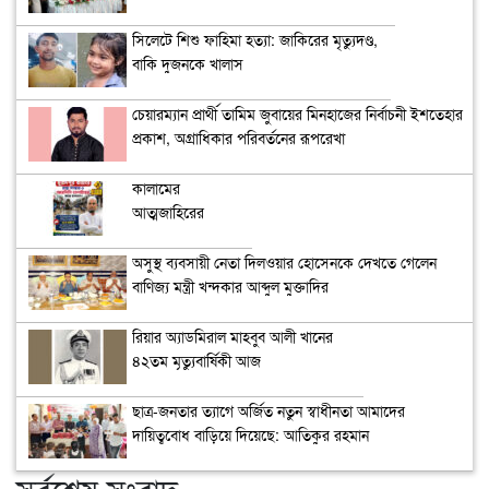
সিলেটে শিশু ফাহিমা হত্যা: জাকিরের মৃত্যুদণ্ড,
বাকি দুজনকে খালাস
চেয়ারম্যান প্রার্থী তামিম জুবায়ের মিনহাজের নির্বাচনী ইশতেহার
প্রকাশ, অগ্রাধিকার পরিবর্তনের রূপরেখা
কালামের
আত্মজাহিরের
কৌশল ‘হাস্যকর’
অসুস্থ ব্যবসায়ী নেতা দিলওয়ার হোসেনকে দেখতে গেলেন
বাণিজ্য মন্ত্রী খন্দকার আব্দুল মুক্তাদির
রিয়ার অ্যাডমিরাল মাহবুব আলী খানের
৪২তম মৃত্যুবার্ষিকী আজ
ছাত্র-জনতার ত্যাগে অর্জিত নতুন স্বাধীনতা আমাদের
দায়িত্ববোধ বাড়িয়ে দিয়েছে: আতিকুর রহমান