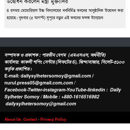
উদ্বোধন করলেন মন্ত্রী মুক্তাদির
6 রসময় মেমোরিয়াল উচ্চ বিদ্যালয়ের নবনির্মিত ভবনের আনুষ্ঠানিক উদ্বোধন করা
হয়েছে। বুধবার (৫ আগস্ট) দুপুরে নতুন এই ভবনের ফলক উন্মোচন
সম্পাদক ও প্রকাশক : পারভীন বেগম (এমএসএস, অর্থনীতি)
কার্যালয়: কাকলী শপিং সেন্টার (লিফটের 6), জিন্দাবাজার, সিলেট-৩১০০
কর্তৃক প্রকাশিত।
E-mail: dailysylhetersomoy@gmail.com /
nurul.press05@gmail.com
.com /
Facebook-Twitter-instagram-YouTube-linkedin : Daily
Sylheter Somoy / Mobile : +880-1616516982
dailysylhetersomoy@gmail.com
About Us
Contact
-
Privacy Policy
Design & Developed by
Web Nest