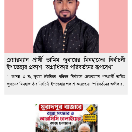
চেয়ারম্যান প্রার্থী তামিম জুবায়ের মিনহাজের নির্বাচনী
ইশতেহার প্রকাশ, অগ্রাধিকার পরিবর্তনের রূপরেখা
1 আসন্ন ৩ নং সুরমা ইউনিয়ন পরিষদ নির্বাচনে চেয়ারম্যান পদপ্রার্থী তামিম
জুবায়ের মিনহাজ তাঁর নির্বাচনী ইশতেহার প্রকাশ করেছেন। “পরিবর্তনের অঙ্গীকার,