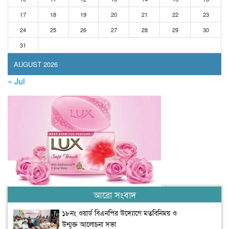
17
18
19
20
21
22
23
24
25
26
27
28
29
30
31
AUGUST 2026
« Jul
আরো সংবাদ
১৮নং ওয়ার্ড বিএনপির উদ্যোগে মতবিনিময় ও
উন্মুক্ত আলোচনা সভা