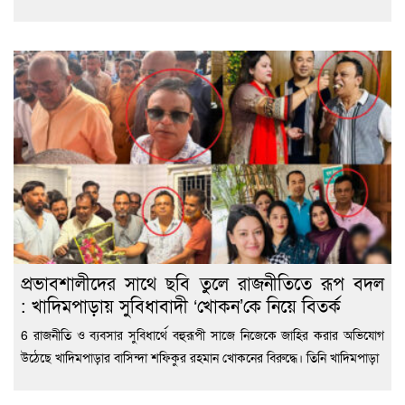
প্রভাবশালীদের সাথে ছবি তুলে রাজনীতিতে রূপ বদল
: খাদিমপাড়ায় সুবিধাবাদী ‘খোকন’কে নিয়ে বিতর্ক
6 রাজনীতি ও ব্যবসার সুবিধার্থে বহুরূপী সাজে নিজেকে জাহির করার অভিযোগ
উঠেছে খাদিমপাড়ার বাসিন্দা শফিকুর রহমান খোকনের বিরুদ্ধে। তিনি খাদিমপাড়া