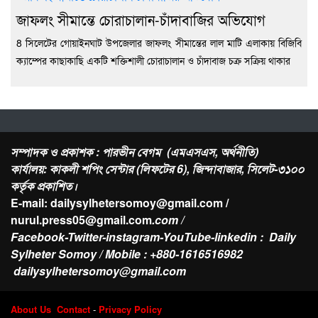
জাফলং সীমান্তে চোরাচালান-চাঁদাবাজির অভিযোগ
8 সিলেটের গোয়াইনঘাট উপজেলার জাফলং সীমান্তের লাল মাটি এলাকায় বিজিবি
ক্যাম্পের কাছাকাছি একটি শক্তিশালী চোরাচালান ও চাঁদাবাজ চক্র সক্রিয় থাকার
সম্পাদক ও প্রকাশক : পারভীন বেগম (এমএসএস, অর্থনীতি)
কার্যালয়: কাকলী শপিং সেন্টার (লিফটের 6), জিন্দাবাজার, সিলেট-৩১০০
কর্তৃক প্রকাশিত।
E-mail: dailysylhetersomoy@gmail.com /
nurul.press05@gmail.com
.com /
Facebook-Twitter-instagram-YouTube-linkedin : Daily
Sylheter Somoy / Mobile : +880-1616516982
dailysylhetersomoy@gmail.com
About Us
Contact
-
Privacy Policy