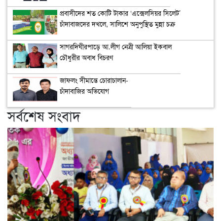
প্রবাসীদের শত কোটি টাকার ‘এক্সেলসিয়র সিলেট’
চাঁদাবাজদের দখলে, সালিশে অনুপুস্থিত মুন্না চক্র
সাগরদিঘীরপাড়ে আ.লীগ নেত্রী আলিয়া ইকবাল
চৌধুরীর অবাধ বিচরণ
জাফলং সীমান্তে চোরাচালান-
চাঁদাবাজির অভিযোগ
সর্বশেষ সংবাদ