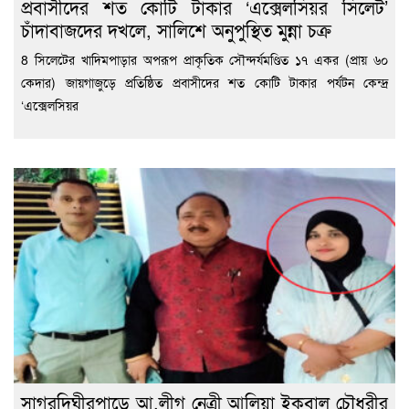
প্রবাসীদের শত কোটি টাকার ‘এক্সেলসিয়র সিলেট’
চাঁদাবাজদের দখলে, সালিশে অনুপুস্থিত মুন্না চক্র
8 সিলেটের খাদিমপাড়ার অপরূপ প্রাকৃতিক সৌন্দর্যমণ্ডিত ১৭ একর (প্রায় ৬০
কেদার) জায়গাজুড়ে প্রতিষ্ঠিত প্রবাসীদের শত কোটি টাকার পর্যটন কেন্দ্র
‘এক্সেলসিয়র
সাগরদিঘীরপাড়ে আ.লীগ নেত্রী আলিয়া ইকবাল চৌধুরীর