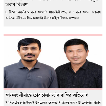
অবাধ বিচরণ
3 সিলেট নগরীর ৯ নম্বর ওয়ার্ডের সাগরদিঘীরপাড় ও ৭ নম্বর ওয়ার্ড এলাকায়
কার্যক্রম নিষিদ্ধ ঘোষিত আওয়ামী লীগের মহিলা বিষয়ক সম্পাদক
জাফলং সীমান্তে চোরাচালান-চাঁদাবাজির অভিযোগ
7 সিলেটের গোয়াইনঘাট উপজেলার জাফলং সীমান্তের লাল মাটি এলাকায় বিজিবি