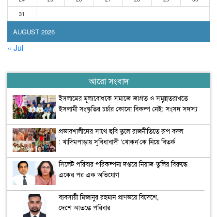
31
AUGUST 2026
« Jul
আরো সংবাদ
ইসলামের মূল্যবোধকে সমাজে জাগ্রত ও সমুন্নতরাখতে
ইসলামী সংস্কৃতির চর্চার কোনো বিকল্প নেই: সংসদ সদস্য
অধ্যাপক মাহফুজা সিদ্দিকা
প্রভাবশালীদের সাথে ছবি তুলে রাজনীতিতে রূপ বদল
: খাদিমপাড়ায় সুবিধাবাদী ‘খোকন’কে নিয়ে বিতর্ক
সিলেট পরিবার পরিকল্পনা দপ্তরে নিয়াজ-তুলির বিরুদ্ধে
একের পর এক অভিযোগ
ব্যবসায়ী মিজানুর রহমান প্রাণভয়ে বিদেশে,
দেশে আতঙ্কে পরিবার