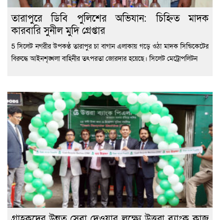
তারাপুরে ডিবি পুলিশের অভিযান: চিহ্নিত মাদক
কারবারি সুনীল মুদি গ্রেপ্তার
5 সিলেট নগরীর উপকণ্ঠ তারাপুর চা বাগান এলাকায় গড়ে ওঠা মাদক সিন্ডিকেটের
বিরুদ্ধে আইনশৃঙ্খলা বাহিনীর তৎপরতা জোরদার হয়েছে। সিলেট মেট্রোপলিটন
গ্রাহকদের উন্নত সেবা দেওয়ার লক্ষ্যে উত্তরা ব্যাংক কাজ