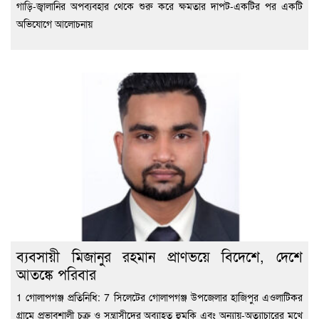
গাড়ি-জ্বালানির অপব্যবহার থেকে শুরু করে ক্ষমতার দাপট-একটির পর একটি
অভিযোগে আলোচনায়
ব্যবসায়ী মিজানুর রহমান প্রাণভয়ে বিদেশে, দেশে
আতঙ্কে পরিবার
1 গোলাপগঞ্জ প্রতিনিধি: 7 সিলেটের গোলাপগঞ্জ উপজেলার হাজিপুর এওলাটিকর
গ্রামে প্রভাবশালী চক্র ও সন্ত্রাসীদের অব্যাহত হুমকি এবং অন্যায়-অত্যাচারের মুখে