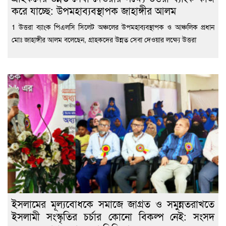
করে যাচ্ছে: উপমহাব্যবস্থাপক জাহাঙ্গীর আলম
1 উত্তরা ব্যাংক পিএলসি সিলেট অঞ্চলের উপমহাব্যবস্থাপক ও আঞ্চলিক প্রধান
মোঃ জাহাঙ্গীর আলম বলেছেন, গ্রাহকদের উন্নত সেবা দেওয়ার লক্ষ্যে উত্তরা
ইসলামের মূল্যবোধকে সমাজে জাগ্রত ও সমুন্নতরাখতে
ইসলামী সংস্কৃতির চর্চার কোনো বিকল্প নেই: সংসদ