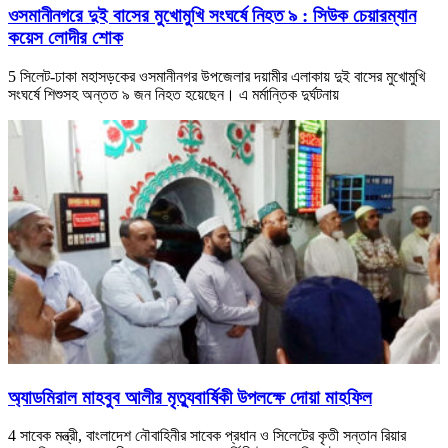
ওসমানীনগরে দুই বাসের মুখোমুখি সংঘর্ষে নিহত ৯ : সিউক চেয়ারম্যান
কয়েস লোদীর শোক
5 সিলেট-ঢাকা মহাসড়কের ওসমানীনগর উপজেলার দয়ামীর এলাকায় দুই বাসের মুখোমুখি
সংঘর্ষে শিশুসহ অন্তত ৯ জন নিহত হয়েছেন। এ মর্মান্তিক দুর্ঘটনায়
অ্যাডমিরাল মাহবুব আলীর মৃত্যুবার্ষিকী উপলক্ষে দোয়া মাহফিল
4 সাবেক মন্ত্রী, বাংলাদেশ নৌবাহিনীর সাবেক প্রধান ও সিলেটের কৃতী সন্তান রিয়ার