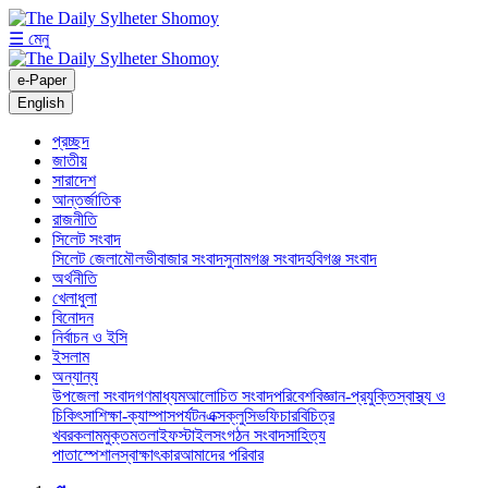
☰ মেনু
e-Paper
English
প্রচ্ছদ
জাতীয়
সারাদেশ
আন্তর্জাতিক
রাজনীতি
সিলেট সংবাদ
সিলেট জেলা
মৌলভীবাজার সংবাদ
সুনামগঞ্জ সংবাদ
হবিগঞ্জ সংবাদ
অর্থনীতি
খেলাধুলা
বিনোদন
নির্বাচন ও ইসি
ইসলাম
অন্যান্য
উপজেলা সংবাদ
গণমাধ্যম
আলোচিত সংবাদ
পরিবেশ
বিজ্ঞান-প্রযুক্তি
স্বাস্থ্য ও
চিকিৎসা
শিক্ষা-ক্যাম্পাস
পর্যটন
এক্সক্লুসিভ
ফিচার
বিচিত্র
খবর
কলাম
মুক্তমত
লাইফস্টাইল
সংগঠন সংবাদ
সাহিত্য
পাতা
স্পেশাল
স্বাক্ষাৎকার
আমাদের পরিবার