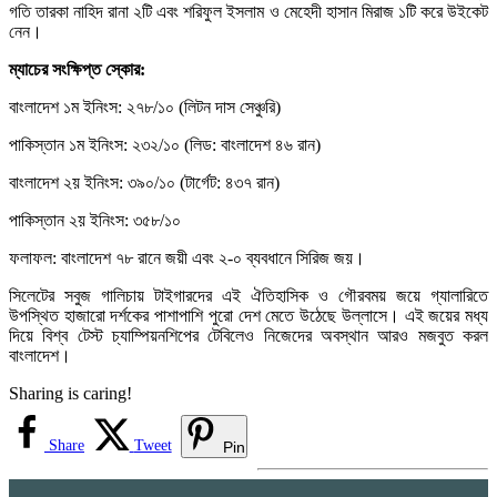
গতি তারকা নাহিদ রানা ২টি এবং শরিফুল ইসলাম ও মেহেদী হাসান মিরাজ ১টি করে উইকেট
নেন।
ম্যাচের সংক্ষিপ্ত স্কোর:
বাংলাদেশ ১ম ইনিংস: ২৭৮/১০ (লিটন দাস সেঞ্চুরি)
পাকিস্তান ১ম ইনিংস: ২৩২/১০ (লিড: বাংলাদেশ ৪৬ রান)
বাংলাদেশ ২য় ইনিংস: ৩৯০/১০ (টার্গেট: ৪৩৭ রান)
পাকিস্তান ২য় ইনিংস: ৩৫৮/১০
ফলাফল: বাংলাদেশ ৭৮ রানে জয়ী এবং ২-০ ব্যবধানে সিরিজ জয়।
সিলেটের সবুজ গালিচায় টাইগারদের এই ঐতিহাসিক ও গৌরবময় জয়ে গ্যালারিতে
উপস্থিত হাজারো দর্শকের পাশাপাশি পুরো দেশ মেতে উঠেছে উল্লাসে। এই জয়ের মধ্য
দিয়ে বিশ্ব টেস্ট চ্যাম্পিয়নশিপের টেবিলেও নিজেদের অবস্থান আরও মজবুত করল
বাংলাদেশ।
Sharing is caring!
Share
Tweet
Pin