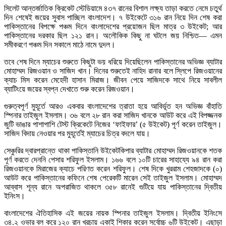
সিলেট আন্তর্জাতিক ক্রিকেট স্টেডিয়ামে ৪৩৭ রানের বিশাল লক্ষ্য তাড়া করতে নেমে চতুর্থ
দিন শেষেই জয়ের সুবাস পাচ্ছিল বাংলাদেশ। ৭ উইকেটে ৩১৬ রান নিয়ে দিন শেষ করা
পাকিস্তানের বিপক্ষে পঞ্চম দিনে বাংলাদেশের প্রয়োজন ছিল মাত্র ৩ উইকেট; আর
পাকিস্তানের দরকার ছিল ১২১ রান। অলৌকিক কিছু না ঘটলে জয় নিশ্চিত— এমন
সমীকরণে পঞ্চম দিন সকালে মাঠে নামে দুদল।
তবে শেষ দিনে ম্যাচের শুরুতে কিছুটা ভয় ধরিয়ে দিয়েছিলেন পাকিস্তানের অভিজ্ঞ ব্যাটার
মোহাম্মদ রিজওয়ান ও সাজিদ খান। দিনের শুরুতেই নাহিদ রানার বলে স্লিপে রিজওয়ানের
ক্যাচ মিস করেন মেহেদী হাসান মিরাজ। জীবন পেয়ে সাজিদকে সাথে নিয়ে সাবলীল
ব্যাটিংয়ে জয়ের স্বপ্ন দেখাতে শুরু করেন রিজওয়ান।
গুরুত্বপূর্ণ মুহূর্তে আরও একবার বাংলাদেশের ত্রাতা হয়ে আবির্ভূত হন অভিজ্ঞ বাঁহাতি
স্পিনার তাইজুল ইসলাম। ৩৬ বলে ২৮ রান করা সাজিদ খানকে আউট করে এই বিপজ্জনক
জুটি ভাঙার পাশাপাশি টেস্ট ক্রিকেটে নিজের ‘ফাইফার’ (৫ উইকেট) পূর্ণ করেন তাইজুল।
সাজিদ বিদায় নেওয়ার পর মুহূর্তেই ম্যাচের চিত্র বদলে যায়।
সেঞ্চুরির দ্বারপ্রান্তে থাকা পাকিস্তানি উইকেটকিপার ব্যাটার মোহাম্মদ রিজওয়ানকে শতক
পূর্ণ করতে দেননি পেসার শরিফুল ইসলাম। ১৬৬ বলে ১০টি চারের সাহায্যে ৯৪ রান করা
রিজওয়ানকে মিরাজের ক্যাচে পরিণত করেন শরিফুল। শেষ দিকে খুররাম শেহজাদকে (০)
আউট করে পাকিস্তানের কফিনে শেষ পেরেকটি মারেন সেই তাইজুল ইসলাম। মোহাম্মদ
আব্বাস শূন্য রানে অপরাজিত থাকলে ৩৫৮ রানেই গুটিয়ে যায় পাকিস্তানের দ্বিতীয়
ইনিংস।
বাংলাদেশের ঐতিহাসিক এই জয়ের নায়ক স্পিনার তাইজুল ইসলাম। দ্বিতীয় ইনিংসে
৩৪.২ ওভার বল করে ১২০ রান খরচায় একাই শিকার করেন সর্বোচ্চ ৬টি উইকেট। এছাড়া