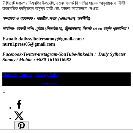
7 সিলেট মহানগর বিএনপির উপদেষ্টা, ২৩নং ওয়ার্ড বিএনপির সাবেক আহ্বায়ক ও বিশিষ্ট
রাজনৈতিক ব্যক্তিত্ব অসুস্থ হাজী মো. ফারুক আহমেদকে দেখতে
সম্পাদক ও প্রকাশক : পারভীন বেগম (এমএসএস, অর্থনীতি)
কার্যালয়: কাকলী শপিং সেন্টার (লিফটের 6), জিন্দাবাজার, সিলেট-৩১০০ কর্তৃক প্রকাশিত।
E-mail: dailysylhetersomoy@gmail.com /
nurul.press05@gmail.com
.com /
Facebook-Twitter-instagram-YouTube-linkedin : Daily Sylheter
Somoy / Mobile : +880-1616516982
dailysylhetersomoy@gmail.com
About Us
Contact
-
Privacy Policy
Design & Developed by
Web Nest