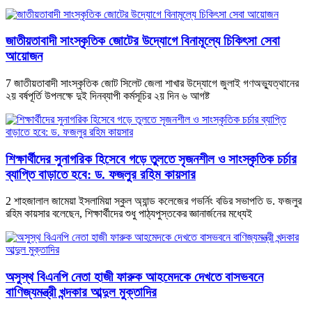
জাতীয়তাবাদী সাংস্কৃতিক জোটের উদ্যোগে বিনামূল্যে চিকিৎসা সেবা
আয়োজন
7 জাতীয়তাবাদী সাংস্কৃতিক জোট সিলেট জেলা শাখার উদ্যোগে জুলাই গণঅভ্যুত্থানের
২য় বর্ষপূর্তি উপলক্ষে দুই দিনব্যাপী কর্মসূচির ২য় দিন ৬ আগষ্ট
শিক্ষার্থীদের সুনাগরিক হিসেবে গড়ে তুলতে সৃজনশীল ও সাংস্কৃতিক চর্চার
ব্যাপ্তি বাড়াতে হবে: ড. ফজলুর রহিম কায়সার
2 শাহজালাল জামেয়া ইসলামিয়া স্কুল অ্যান্ড কলেজের গভর্নিং বডির সভাপতি ড. ফজলুর
রহিম কায়সার বলেছেন, শিক্ষার্থীদের শুধু পাঠ্যপুস্তকের জ্ঞানার্জনের মধ্যেই
অসুস্থ বিএনপি নেতা হাজী ফারুক আহমেদকে দেখতে বাসভবনে
বাণিজ্যমন্ত্রী খন্দকার আব্দুল মুক্তাদির