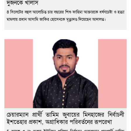
দুজনকে খালাস
8 সিলেটের বহুল আলোচিত চার বছরের শিশু ফাহিমা আক্তারকে ধর্ষণচেষ্টা ও হত্যা
মামলায় প্রধান আসামি জাকির হোসেনকে মৃত্যুদণ্ড দিয়েছেন আদালত।
চেয়ারম্যান প্রার্থী তামিম জুবায়ের মিনহাজের নির্বাচনী
ইশতেহার প্রকাশ, অগ্রাধিকার পরিবর্তনের রূপরেখা