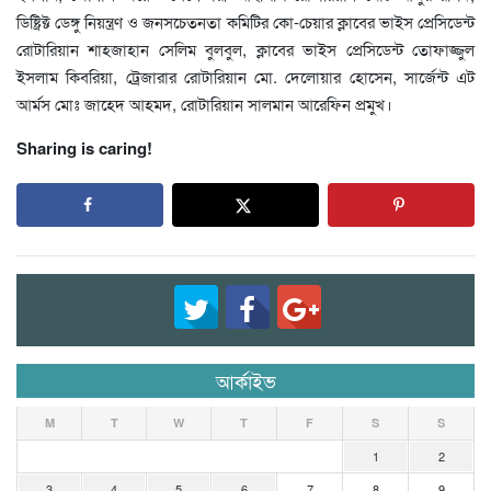
ডিষ্ট্রিক্ট ডেঙ্গু নিয়ন্ত্রণ ও জনসচেতনতা কমিটির কো-চেয়ার ক্লাবের ভাইস প্রেসিডেন্ট
রোটারিয়ান শাহজাহান সেলিম বুলবুল, ক্লাবের ভাইস প্রেসিডেন্ট তোফাজ্জুল
ইসলাম কিবরিয়া, ট্রেজারার রোটারিয়ান মো. দেলোয়ার হোসেন, সার্জেন্ট এট
আর্মস মোঃ জাহেদ আহমদ, রোটারিয়ান সালমান আরেফিন প্রমুখ।
Sharing is caring!
আর্কাইভ
M
T
W
T
F
S
S
1
2
3
4
5
6
7
8
9