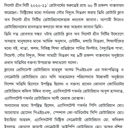
সিলেট গ্রীন সিটি ২০২০-২১’ রোটাবর্ষের শুরুতেই প্রায় ৬০ টি প্রকল্প বাস্তবায়ন
করেছেন। ডিষ্ট্রিকের মধ্যে সর্বপ্রথম সৌর বিদ্যুৎ বিতরণ করায় তিনি রোটারি ক্লাব
অব সিলেট গ্রীন সিটির রোটারিয়ানদেরকে ধন্যবাদ জানান। আগামী দিনেও
রোটারিয়ানদের মানবতার কল্যানে কাজ করা আহ্বান জানান তিনি।
তিনি গত রোববার সন্ধ্যা ৭টায় রোটারি ক্লাব অব সিলেট গ্রীন সিটির উদ্যোগে
অসহায় মানুষদের মাঝে আর্থিক অনুদান, ঢেউটিন, মশারি বিতরণ, শিক্ষার্থীদের
মধ্যে বই, খাতা, কলম, বিভিন্ন শিক্ষা প্রতিষ্ঠানে পানির ফিল্টার, বৈদ্যুতিক পাখা,
সিমেন্ট, সৌর বিদ্যুৎ, শিক্ষা সামগ্রী বিতরণ সহ ৯টি প্রকল্প বাস্তবায়ন অনুষ্ঠানে
প্রধান অতিথির বক্তব্য উপরোক্ত কথাগুলো বলেন।
ক্লাবের প্রেসিডেন্ট রোটারিয়ান মাহমুদ আলম পিএইচএফ এর সভাপতিত্বে ও
সেক্রেটারি রোটারিয়ান মোঃ অলি আহমেদের পরিচালনায় উদ্বোধনী অনুষ্ঠানে
বিশেষ অতিথি হিসেবে উপস্থিত ছিলেন ও বক্তব্য রাখেন জোনাল কোর্ডিনেটর
রোটারিয়ান কফিল উদ্দিন বাবলু, এ্যাসিসটেন্ট গভর্নর রোটারিয়ান আবুল হাসনাত,
এ্যাসিসটেন্ট গভর্নর রোটারিয়ান আলী মেরাজ মোস্তাক।
অন্যান্যের মধ্যে উপস্থিত ছিলেন, এ্যাসিসটেন্ট গভর্নর পিপি রোটারিয়ান মোঃ
আনোয়ার হোসেন পিএইচএফ, স্পেশাল কো-অর্ডিনেটর সিপি রোটারিয়ান মোঃ
ইয়াহিয়া আহমদ, এ্যাসিসটেন্ট ডিষ্ট্রিক সেক্রেটারী রোটারিয়ান মো. কবিরুল
ইসলাম, জোনাল জয়েন্ট সেক্রেটারী আইপিপি রোটারিয়ান মোঃ আব্দুর রশিদ,