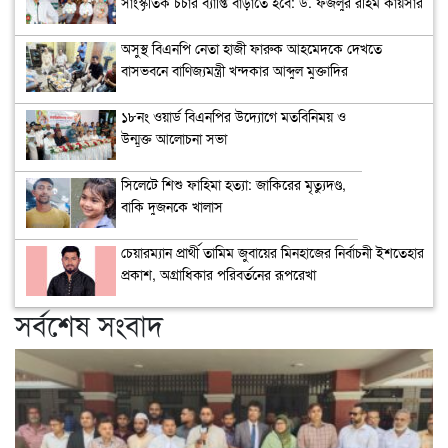
সাংস্কৃতিক চর্চার ব্যাপ্তি বাড়াতে হবে: ড. ফজলুর রহিম কায়সার
অসুস্থ বিএনপি নেতা হাজী ফারুক আহমেদকে দেখতে
বাসভবনে বাণিজ্যমন্ত্রী খন্দকার আব্দুল মুক্তাদির
১৮নং ওয়ার্ড বিএনপির উদ্যোগে মতবিনিময় ও
উন্মুক্ত আলোচনা সভা
সিলেটে শিশু ফাহিমা হত্যা: জাকিরের মৃত্যুদণ্ড,
বাকি দুজনকে খালাস
চেয়ারম্যান প্রার্থী তামিম জুবায়ের মিনহাজের নির্বাচনী ইশতেহার
প্রকাশ, অগ্রাধিকার পরিবর্তনের রূপরেখা
সর্বশেষ সংবাদ