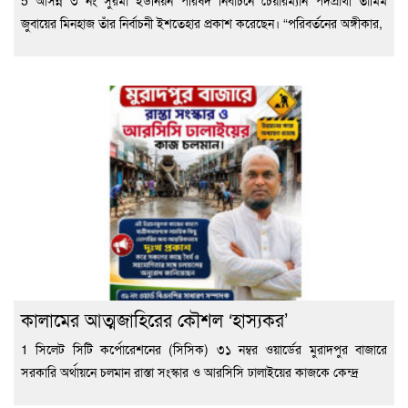
5 আসন্ন ৩ নং সুরমা ইউনিয়ন পরিষদ নির্বাচনে চেয়ারম্যান পদপ্রার্থী তামিম
জুবায়ের মিনহাজ তাঁর নির্বাচনী ইশতেহার প্রকাশ করেছেন। “পরিবর্তনের অঙ্গীকার,
কালামের আত্মজাহিরের কৌশল ‘হাস্যকর’
1 সিলেট সিটি কর্পোরেশনের (সিসিক) ৩১ নম্বর ওয়ার্ডের মুরাদপুর বাজারে
সরকারি অর্থায়নে চলমান রাস্তা সংস্কার ও আরসিসি ঢালাইয়ের কাজকে কেন্দ্র