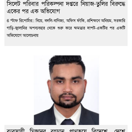
সিলেট পরিবার পরিকল্পনা দপ্তরে নিয়াজ-তুলির বিরুদ্ধে
একের পর এক অভিযোগ
6 স্টাফ রিপোর্টার:: বিয়ে, বদলি-বাণিজ্য, অফিস ফাঁকি, প্রশিক্ষণে অনিয়ম, সরকারি
গাড়ি-জ্বালানির অপব্যবহার থেকে শুরু করে ক্ষমতার দাপট-একটির পর একটি
অভিযোগে আলোচনায়
ব্যবসায়ী মিজানুর রহমান প্রাণভয়ে বিদেশে, দেশে