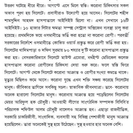
উত্তরণ ঘটেছে ধীরে ধীরে। আগস্টে এসে মিলে স্বস্তি। করোনা চিকিৎসার সকল
অভাব পূরণ হয় সিলেটে। প্রবাসীরাও উদ্যোগী হয়ে আসেন। সিলেটের শহীদ
শামসুদ্দিন আহমদ হাসপাতালে আইসিইউ ছিলো না। এখন সেখানে ১৬টি
আইসিইউ। ১০ হাজার লিটার ক্ষমতা সম্পন্ন সেন্ট্রাল অক্সিজেন ব্যবস্থা চালু করা
হয়েছে। প্রথমদিকে ভয়ে ওসমানীতে ভর্তি করা হতো না করোনা রোগী। পরবর্তী
সরকারের নির্দেশে ওসমানীতে কোভিড ওয়ার্ড প্রস্তুত করে রোগী ভর্তি করা হয়।
সিলেটের খাদিমপাড়া ও দক্ষিণ সুরমায় ৮০ শয্যার দু’টি করোনা হাসপাতাল প্রস্তুত
করা হয়। বেসরকারিভাবে সিলেটে মাউন্ট এডোরা, নর্থইস্ট মেডিকেল কলেজ
হাসপাতাল করোনা রোগীদের চিকিৎসা দেয়া শুরু করে। ফলে স্বস্তি ফিরে
সিলেটে। আগস্ট থেকে সিলেটে করোনা আক্রান্ত ও রোগীর সংখ্যা কমতে থাকে।
মৃত্যুর মিছিলও কমে আসে। করোনা যুদ্ধে এখন শক্তি সঞ্চয় করেছে সিলেটের
মানুষ। জীবিকার তাগিদে সবকিছু সচল। স্বাভাবিক জীবনযাত্রা। তবে- করোনায়
অনেক হারালো সিলেটের মানুষ। করোনায় আক্রান্ত হয়ে পড়েছিলেন সিলেটের
মেয়র আরিফুল হক চৌধুরী। আওয়ামী লীগের সাংগঠনিক সম্পাদক বিসিবি’র
পরিচালক শফিউল আলম চৌধুরী নাদেলও আক্রান্ত হন। এছাড়া রাজনীতিক,
সরকারি চাকরিজীবী, সাংবাদিক, ব্যবসায়ী সহ বিভিন্ন পেশাজীবী মানুষ আক্রান্ত
হয়েছিলেন। তারা অনেকেই সুস্থ হয়ে উঠেছেন। সুস্থ হওয়ার হার অনেক বেশি।