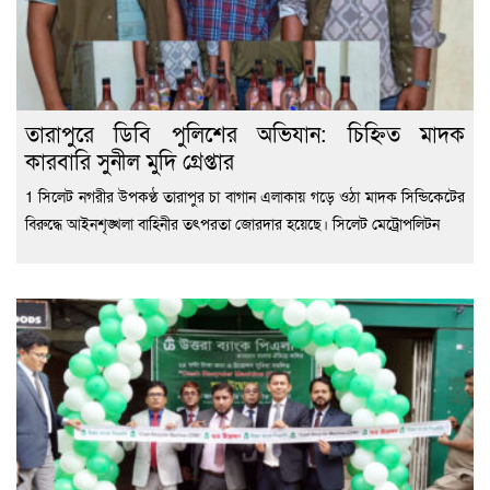
তারাপুরে ডিবি পুলিশের অভিযান: চিহ্নিত মাদক
কারবারি সুনীল মুদি গ্রেপ্তার
1 সিলেট নগরীর উপকণ্ঠ তারাপুর চা বাগান এলাকায় গড়ে ওঠা মাদক সিন্ডিকেটের
বিরুদ্ধে আইনশৃঙ্খলা বাহিনীর তৎপরতা জোরদার হয়েছে। সিলেট মেট্রোপলিটন