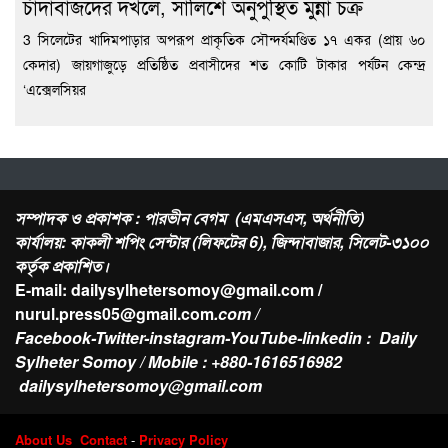
চাঁদাবাজদের দখলে, সালিশে অনুপুস্থিত মুন্না চক্র
3 সিলেটের খাদিমপাড়ার অপরূপ প্রাকৃতিক সৌন্দর্যমণ্ডিত ১৭ একর (প্রায় ৬০
কেদার) জায়গাজুড়ে প্রতিষ্ঠিত প্রবাসীদের শত কোটি টাকার পর্যটন কেন্দ্র
‘এক্সেলসিয়র
সম্পাদক ও প্রকাশক : পারভীন বেগম (এমএসএস, অর্থনীতি)
কার্যালয়: কাকলী শপিং সেন্টার (লিফটের 6), জিন্দাবাজার, সিলেট-৩১০০
কর্তৃক প্রকাশিত।
E-mail: dailysylhetersomoy@gmail.com /
nurul.press05@gmail.com
.com /
Facebook-Twitter-instagram-YouTube-linkedin : Daily
Sylheter Somoy / Mobile : +880-1616516982
dailysylhetersomoy@gmail.com
About Us
Contact
-
Privacy Policy