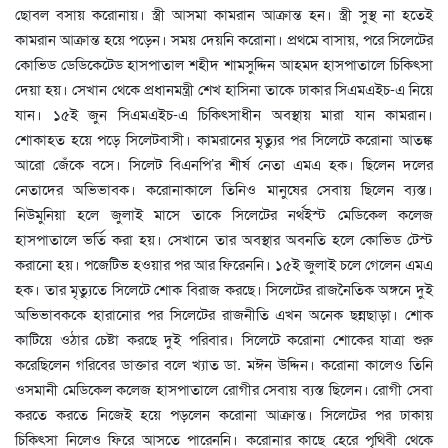
ছোবল বসায় করোনায়। স্ত্রী আসমা কামরান আক্রান্ত হন। স্ত্রী সুস্থ না হতেই
কামরান আক্রান্ত হয়ে পড়েন। সময় দেয়নি করোনা। প্রথমে বাসায়, পরে সিলেটের
কোভিড ডেডিকেটেড হাসপাতাল শহীদ শামসুদ্দিন আহমদ হাসপাতালে চিকিৎসা
দেয়া হয়। সেখান থেকে প্রধানমন্ত্রী শেখ হাসিনা তাকে ঢাকার সিএমএইচ-এ নিয়ে
যান। ১৫ই জুন সিএমএইচ-এ চিকিৎসাধীন অবস্থায় মারা যান কামরান।
শোকাহত হয়ে পড়ে সিলেটবাসী। কামরানের মৃত্যুর পর সিলেটে করোনা আতঙ্ক
আরো জেঁকে বসে। সিলেট বিএনপি’র শীর্ষ নেতা এমএ হক। ছিলেন দলের
নেতাদের অভিভাবক। করোনাকালে তিনিও মানুষের সেবায় ছিলেন ব্যস্ত।
নিউমুনিয়া হলে জুলাই মাসে তাকে সিলেটের নর্থইস্ট মেডিকেল কলেজ
হাসপাতালে ভর্তি করা হয়। সেখানে তার অবস্থার অবনতি হলে কোভিড টেস্ট
করানো হয়। পজেটিভ হওয়ার পর আর ফিরেননি। ১৫ই জুলাই চলে গেলেন এমএ
হক। তার মৃত্যুতে সিলেটে শোক বিরাজ করছে। সিলেটের রাজনৈতিক অঙ্গনে দুই
অভিভাবককে হারানোর পর সিলেটের রাজনীতি এখন অনেক ছন্নছাড়া। শোক
কাটিয়ে ওঠার চেষ্টা করছে দুই পরিবার। সিলেটে করোনা শোকের যাত্রা শুরু
করেছিলেন গরিবের ডাক্তার বলে খ্যাত ডা. মঈন উদ্দিন। করোনা কালেও তিনি
ওসমানী মেডিকেল কলেজ হাসপাতালে রোগীর সেবায় ব্যস্ত ছিলেন। রোগী সেবা
করতে করতে নিজেই হয়ে পড়লেন করোনা আক্রান্ত। সিলেটের পর ঢাকায়
চিকিৎসা নিলেও ফিরে আসতে পারেননি। করোনার কাছে হেরে পৃথিবী থেকে