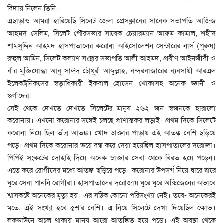
বিদায় নিলেন তিনি।
এছাড়াও আমরা হারিয়েছি সিলেট জেলা প্রেসক্লাবের সাবেক সভাপতি আজিজ
আহমদ সেলিম, সিলেট পৌরসভার সাবেক চেয়ারম্যান আফম কামাল, শহীদ
শামসুদ্দিন আহমদ হাসপাতালের করোনা আইসোলেশন সেন্টারের নার্স (পুরুষ)
রুহুল আমিন, সিলেট কল্যাণ সংস্থার সভাপতি আলী আহমদ, প্রবীণ আইনজীবী ও
বীর মুক্তিযোদ্ধা আবু সাঈদ চৌধুরী আব্দুল্লাহ, বন্দরবাজারের ব্যবসায়ী আরএল
ইলেকট্রনিকসের স্বত্বাধিকারী ইকবাল হোসেন খোকাসহ অনেক জ্ঞানী ও
গুণীদের।
সেই থেকে দেখতে দেখতে সিলেটের মানুষ ২৬২ জন স্বজনকে হারালো
করোনায়। এখনো করোনার সঙ্গেই চলছে প্রাণান্তকর লড়াই। প্রথম দিকে সিলেটে
করোনা নিয়ে ছিল তীব্র আতঙ্ক। খোদ ডাক্তার পাড়ায় এই আতঙ্ক বেশি ছড়িয়ে
পড়ে। প্রথম দিকে করোনার ভয়ে বন্ধ করে দেয়া হয়েছিল হাসপাতালের দরোজা।
পিপিই সংকটের দোহাই দিয়ে অনেক ডাক্তার সেবা থেকে বিরত হয়ে পড়েন।
এতে করে রোগীদের মধ্যে আতঙ্ক ছড়িয়ে পড়ে। করোনার উপসর্গ নিয়ে দ্বারে দ্বারে
ঘুরে সেবা পাননি রোগীরা। হাসপাতালের দরোজায় ঘুরে ঘুরে অক্সিজেনের অভাবে
শ্বাসকষ্টে অনেকের মৃত্যু হয়। এর সঠিক কোনো পরিসংখ্যা নেই। তবে- অনেকেরই
মতে, এই সংখ্যা হবে ৫শ’র বেশি। এ নিয়ে সিলেটে দেখা দিয়েছিল ক্ষোভ।
লকডাউনে অচল থাকায় মানুষ আরো আতঙ্কিত হয়ে পড়ে। এই অবস্থা থেকে