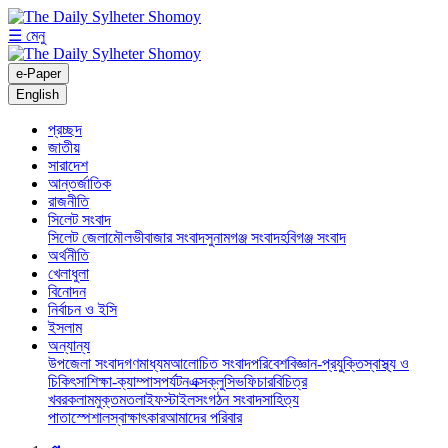
☰ মেনু
e-Paper
English
প্রচ্ছদ
জাতীয়
সারাদেশ
আন্তর্জাতিক
রাজনীতি
সিলেট সংবাদ
সিলেট জেলা
মৌলভীবাজার সংবাদ
সুনামগঞ্জ সংবাদ
হবিগঞ্জ সংবাদ
অর্থনীতি
খেলাধুলা
বিনোদন
নির্বাচন ও ইসি
ইসলাম
অন্যান্য
উপজেলা সংবাদ
গণমাধ্যম
আলোচিত সংবাদ
পরিবেশ
বিজ্ঞান-প্রযুক্তি
স্বাস্থ্য ও
চিকিৎসা
শিক্ষা-ক্যাম্পাস
পর্যটন
এক্সক্লুসিভ
ফিচার
বিচিত্র
খবর
কলাম
মুক্তমত
লাইফস্টাইল
সংগঠন সংবাদ
সাহিত্য
পাতা
স্পেশাল
স্বাক্ষাৎকার
আমাদের পরিবার