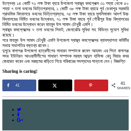
উল্লেখ্য ১৪ কোটি ৭২ লক্ষ টাকা ব্যয়ে উপজেলা স্বাস্থ্য কমপ্লেক্স ৩১ শয্যা থেকে ৫০
শয্যা ৭ তলা ভবনের ভিত্তিপ্রস্তর, ১ কোটি ৩৮ লক্ষ টাকা ব্যায়ে পুর্ব ডেকাপুর সরকারি
প্রাথমিক বিদ্যালয়ে ভবনের ভিত্তিপ্রস্তর, ৭৫ লক্ষ টাকা ব্যয়ে মুসলিমাবাদ আদর্শ উচ্চ
বিদ্যালয়ের নির্মিত ভবনের উদ্বোধন, ৭১ লক্ষ টাকা ব্যয়ে পূর্ব গৌরীপুর উচ্চ বিদ্যালয়ের
নির্মিত ভবনের উদ্বোধন করেন মাহমুদ উস সামাদ চৌধুরী এমপি।
স্বাস্থ্য কমপ্লেক্সের ৭ তলা ভবনের লিফট, জেনারেটর সুবিধা সহ বিভিন্ন সুযোগ সুবিধা
রয়েছে।
পরে মাহমুদ উস সামাদ চৌধুরী এমপি উপজেলা স্বাস্থ্য কমপ্লেক্সের ব্যাবস্থাপনা কমিটির
সভায় সভাপতির বক্তব্য রাখেন।
দুপুরে বালাগঞ্জ উপজেলা ছাত্রলীগের সাধারন সম্পাদক রুবেল আহমদ এর পিতা বালাগঞ্জ
সদর ইউনিয়ন আওয়ামীলীগের সাধারণ সম্পাদক মরহুম আব্দুল হাফিজ রেনু মিয়ার কবর
জেয়ারত করেন এবং মরহুমের বাড়িতে গিয়ে পরিবারের সদস্যদের সান্তনা দেন। বিজ্ঞপ্তি
Sharing is caring!
41
41
SHARES