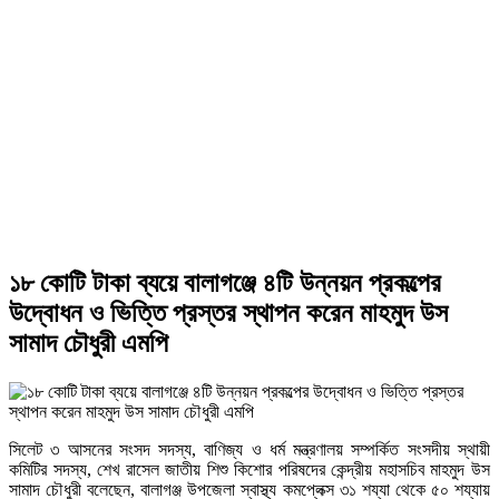
১৮ কোটি টাকা ব্যয়ে বালাগঞ্জে ৪টি উন্নয়ন প্রকল্পের
উদ্বোধন ও ভিত্তি প্রস্তর স্থাপন করেন মাহমুদ উস
সামাদ চৌধুরী এমপি
সিলেট ৩ আসনের সংসদ সদস্য, বাণিজ্য ও ধর্ম মন্ত্রণালয় সম্পর্কিত সংসদীয় স্থায়ী
কমিটির সদস্য, শেখ রাসেল জাতীয় শিশু কিশোর পরিষদের কেন্দ্রীয় মহাসচিব মাহমুদ উস
সামাদ চৌধুরী বলেছেন, বালাগঞ্জ উপজেলা স্বাস্থ্য কমপ্লেক্স ৩১ শয্যা থেকে ৫০ শয্যায়