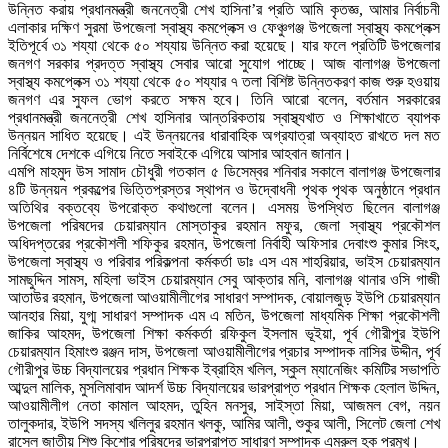
উন্নিত করায় প্রধানমন্ত্রী জননেত্রী শেখ হাসিনা’র প্রতি আমি কৃতজ্ঞ, আমার নির্বাচনী
এলাকার দক্ষিণ সুরমা উপজেলা স্বাস্থ্য কমপ্লেক্স ও ফেঞ্চুগঞ্জ উপজেলা স্বাস্থ্য কমপ্লেক্স
ইতিপূর্বে ৩১ শয্যা থেকে ৫০ শয্যায় উন্নিত করা হয়েছে। যার ফলে প্রতিটি উপজেলার
জনগণ সরকার প্রদত্ত স্বাস্থ্য সেবার আরো সুযোগ পাচ্ছে। আজ বালাগঞ্জ উপজেলা
স্বাস্থ্য কমপ্লেক্স ৩১ শয্যা থেকে ৫০ শয্যার ৭ তলা বিশিষ্ট উন্নিতকরণ কাজ শুরু হওয়ায়
জনগণ এর সুফল ভোগ করতে সক্ষম হবে। তিনি আরো বলেন, বর্তমান সরকারের
প্রধানমন্ত্রী জননেত্রী শেখ হাসিনার আন্তরিকতায় স্বাস্থ্যখাত ও শিক্ষাখাতে ব্যাপক
উন্নয়ন সাধিত হয়েছে। এই উন্নয়নের ধারাবাহিক অগ্রযাত্রা অব্যাহত রাখতে দল মত
নির্বিশেষে দেশকে এগিয়ে নিতে সবাইকে এগিয়ে আসার আহবান জানান।
এমপি মাহমুদ উস সামাদ চৌধুরী গতকাল ৫ ডিসেম্বর শনিবার সকালে বালাগঞ্জ উপজেলার
৪টি উন্নয়ন প্রকল্পের ভিত্তিপ্রস্তর স্থাপন ও উদ্বোধনী পৃথক পৃথক অনুষ্ঠানে প্রধান
অতিথির বক্তব্যে উপরোক্ত কথাগুলো বলেন। এসময় উপস্থিত ছিলেন বালাগঞ্জ
উপজেলা পরিষদের চেয়ারম্যান মোস্তাকুর রহমান মফুর, জেলা স্বাস্থ্য প্রকৌশল
অধিদপ্তরের প্রকৌশলী শফিকুর রহমান, উপজেলা নির্বাহী অফিসার দেবাংশু কুমার সিংহ,
উপজেলা স্বাস্থ্য ও পরিবার পরিকল্পনা কর্মকর্তা ডাঃ এস এম শাহরিয়ার, ভাইস চেয়ারম্যান
সামছুদ্দিন সামস, মহিলা ভাইস চেয়ারম্যান সেবু আক্তার মনি, বালাগঞ্জ থানার ওসি গাজী
আতাউর রহমান, উপজেলা আওয়ামীলীগের সাধারণ সম্পাদক, বোয়ালজুড় ইউপি চেয়ারম্যান
আনহার মিয়া, যুগ্ম সাধারণ সম্পাদক এম এ মতিন, উপজেলা মাধ্যমিক শিক্ষা প্রকৌশলী
জাকির আহমদ, উপজেলা শিক্ষা কর্মকর্তা রফিকুল ইসলাম ভূইয়া, পূর্ব গৌরীপুর ইউপি
চেয়ারম্যান হিমাংশু রঞ্জন দাস, উপজেলা আওয়ামীলীগের প্রচার সম্পাদক নাসির উদ্দীন, পূর্ব
গৌরীপুর উচ্চ বিদ্যালয়ের প্রধান শিক্ষক ইব্রাহিম খলিল, স্কুল ম্যানেজিং কমিটির সভাপতি
আব্দুল মালিক, মুসলিমাবাদ আদর্শ উচ্চ বিদ্যালয়ের ভারপ্রাপ্ত প্রধান শিক্ষক হেলাল উদ্দিন,
আওয়ামীলীগ নেতা কামাল আহমদ, তুহিন মনসুর, সাইস্তা মিয়া, আজমল বেগ, নয়ন
তালুকদার, ইউপি সদস্য খলিলুর রহমান খলকু, আমির আলী, শুকুর আলী, সিলেট জেলা শেখ
রাসেল জাতীয় শিশু কিশোর পরিষদের ভারপ্রাপ্ত সাধারণ সম্পাদক এমরুল হক প্রমুখ।