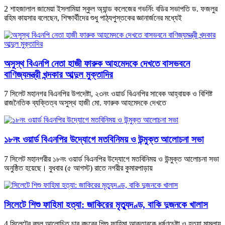
2 শাহজালাল জামেয়া ইসলামিয়া স্কুল অ্যান্ড কলেজের গভর্নিং বডির সভাপতি ড. ফজলুর
রহিম কায়সার বলেছেন, শিক্ষার্থীদের শুধু পাঠ্যপুস্তকের জ্ঞানার্জনের মধ্যেই
অসুস্থ বিএনপি নেতা হাজী ফারুক আহমেদকে দেখতে বাসভবনে
বাণিজ্যমন্ত্রী খন্দকার আব্দুল মুক্তাদির
7 সিলেট মহানগর বিএনপির উপদেষ্টা, ২৩নং ওয়ার্ড বিএনপির সাবেক আহ্বায়ক ও বিশিষ্ট
রাজনৈতিক ব্যক্তিত্ব অসুস্থ হাজী মো. ফারুক আহমেদকে দেখতে
১৮নং ওয়ার্ড বিএনপির উদ্যোগে মতবিনিময় ও উন্মুক্ত আলোচনা সভা
7 সিলেট মহানগরীর ১৮নং ওয়ার্ড বিএনপির উদ্যোগে মতবিনিময় ও উন্মুক্ত আলোচনা সভা
অনুষ্ঠিত হয়েছে। বুধবার (৫ আগস্ট) রাতে নগরীর কুমারপাড়ায়
সিলেটে শিশু ফাহিমা হত্যা: জাকিরের মৃত্যুদণ্ড, বাকি দুজনকে খালাস
4 সিলেটের বহুল আলোচিত চার বছরের শিশু ফাহিমা আক্তারকে ধর্ষণচেষ্টা ও হত্যা মামলায়