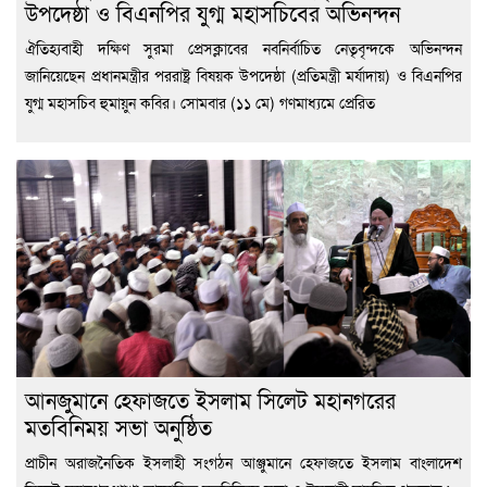
উপদেষ্ঠা ও বিএনপির যুগ্ম মহাসচিবের অভিনন্দন
ঐতিহ্যবাহী দক্ষিণ সুরমা প্রেসক্লাবের নবনির্বাচিত নেতৃবৃন্দকে অভিনন্দন
জানিয়েছেন প্রধানমন্ত্রীর পররাষ্ট্র বিষয়ক উপদেষ্ঠা (প্রতিমন্ত্রী মর্যাদায়) ও বিএনপির
যুগ্ম মহাসচিব হুমায়ুন কবির। সোমবার (১১ মে) গণমাধ্যমে প্রেরিত
আনজুমানে হেফাজতে ইসলাম সিলেট মহানগরের
মতবিনিময় সভা অনুষ্ঠিত
প্রাচীন অরাজনৈতিক ইসলাহী সংগঠন আঞ্জুমানে হেফাজতে ইসলাম বাংলাদেশ