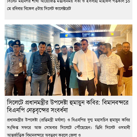
সিলেট মহানগর শাখা আয়োজিত মতবিনিময় সভা ও ইসলাহী মাহফিল গতকাল ১০
মে রবিবার বিকেল ৫টায় সিলেট কালেক্টরেট
সিলেটে প্রধানমন্ত্রীর উপদেষ্টা হুমায়ুন কবির: বিমানবন্দরে
বিএনপি নেতৃবৃন্দের সংবর্ধনা
প্রধানমন্ত্রীর উপদেষ্টা (প্রতিমন্ত্রী মর্যাদা) ও বিএনপির যুগ্ম মহাসচিব হুমায়ুন কবির
সংক্ষিপ্ত সফরে আজ সোমবার সিলেটে পৌঁছেছেন। তিনি সিলেট ওসমানী
আন্তর্জাতিক বিমানবন্দরে অবতরণ করলে জেলা ও