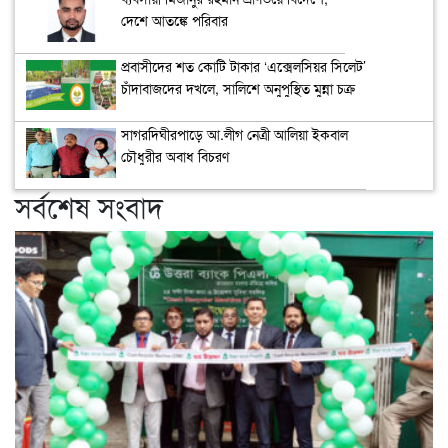
দেশে আতঙ্কে পরিবার
প্রবাসীদের শত কোটি টাকার ‘এক্সেলসিয়র সিলেট’
চাঁদাবাজদের দখলে, সালিশে অনুপুস্থিত মুন্না চক্র
সাগরদিঘীরপাড়ে আ.লীগ নেত্রী আলিয়া ইকবাল
চৌধুরীর অবাধ বিচরণ
সর্বশেষ সংবাদ