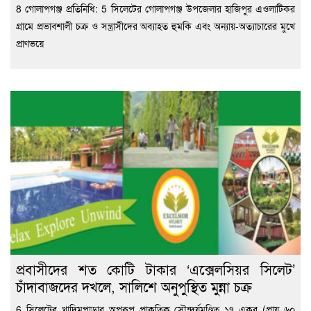
8 গোলাপগঞ্জ প্রতিনিধি: 5 সিলেটের গোলাপগঞ্জ উপজেলার হাজিপুর এওলাটিকর
গ্রামে প্রভাবশালী চক্র ও সন্ত্রাসীদের অব্যাহত হুমকি এবং অন্যায়-অত্যাচারের মুখে
প্রাণভয়ে
প্রবাসীদের শত কোটি টাকার ‘এক্সেলসিয়র সিলেট’
চাঁদাবাজদের দখলে, সালিশে অনুপুস্থিত মুন্না চক্র
6 সিলেটের খাদিমপাড়ার অপরূপ প্রাকৃতিক সৌন্দর্যমণ্ডিত ১৭ একর (প্রায় ৬০