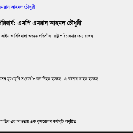
 অপরিহার্য: এমপি এমরান আহমদ চৌধুরী
িধিমালা অত্যন্ত গতিশীল। রাষ্ট্র পরিচালনার জন্য রাজস্ব
 বাসের মুখোমুখি সংঘর্ষে ৮ জন নিহত হয়েছে। এ ঘটনায় আহত হয়েছে
গো গ্রিণ এর আওতায় এক বৃক্ষরোপণ কর্মসূচি অনুষ্ঠিত