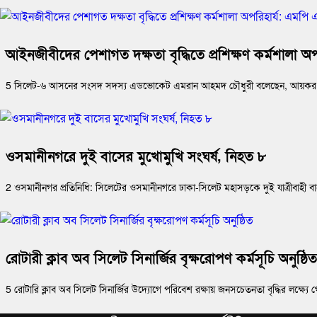
‎আইনজীবীদের পেশাগত দক্ষতা বৃদ্ধিতে প্রশিক্ষণ কর্মশালা
5 ‎সিলেট-৬ আসনের সংসদ সদস্য এডভোকেট এমরান আহমদ চৌধুরী বলেছেন, আয়কর আইন ও ব
ওসমানীনগরে দুই বাসের মুখোমুখি সংঘর্ষ, নিহত ৮
2 ওসমানীনগর প্রতিনিধি: সিলেটের ওসমানীনগরে ঢাকা-সিলেট মহাসড়কে দুই যাত্রীবাহী
রোটারী ক্লাব অব সিলেট সিনার্জির বৃক্ষরোপণ কর্মসূচি অনুষ্ঠিত
5 রোটারি ক্লাব অব সিলেট সিনার্জির উদ্যোগে পরিবেশ রক্ষায় জনসচেতনতা বৃদ্ধির লক্ষ্যে 