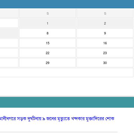
S
S
1
2
8
9
15
16
22
23
29
30
ওসমানীনগর
সড়ক