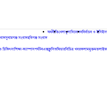
অর্থনীতি
খেলাধুলা
বিনোদন
নির্বাচন ও ইসি
ইস
বাদ
সুনামগঞ্জ সংবাদ
হবিগঞ্জ সংবাদ
্য ও চিকিৎসা
শিক্ষা-ক্যাম্পাস
পর্যটন
এক্সক্লুসিভ
ফিচার
বিচিত্র খবর
কলাম
মুক্তমত
লাইফ