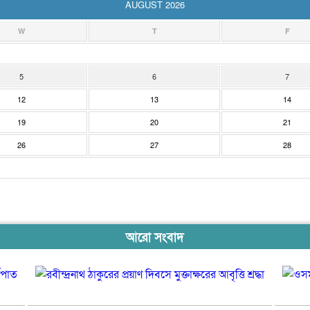
AUGUST 2026
W
T
F
5
6
7
12
13
14
19
20
21
26
27
28
আরো সংবাদ
আওয়ামী
রবীন্দ্রনাথ
লীগ
ঠাকুরের