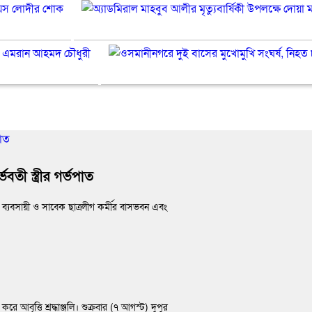
নেতার
প্রয়াণ
ওসমানীনগরে
বাড়ি
দিবসে
দুই
ও
মুক্তাক্ষরের
বাসের
ফার্মেসিতে
আবৃত্তি
‎আইনজীবীদের
মুখোমুখি
হামলা,
শ্রদ্ধা
পেশাগত
সংঘর্ষে
নির্যাতনে
দক্ষতা
নিহত
গর্ভবতী
বৃদ্ধিতে
৯
স্ত্রীর
প্রশিক্ষণ
: সিউক
গর্ভপাত
কর্মশালা
চেয়ারম্যান
অপরিহার্য:
কয়েস
এমপি
লোদীর
তী স্ত্রীর গর্ভপাত
এমরান
শোক
আহমদ
যবসায়ী ও সাবেক ছাত্রলীগ কর্মীর বাসভবন এবং
চৌধুরী
 আবৃত্তি শ্রদ্ধাঞ্জলি। শুক্রবার (৭ আগস্ট) দুপুর