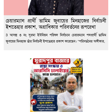
চেয়ারম্যান প্রার্থী তামিম জুবায়ের মিনহাজের নির্বাচনী
ইশতেহার প্রকাশ, অগ্রাধিকার পরিবর্তনের রূপরেখা
3 আসন্ন ৩ নং সুরমা ইউনিয়ন পরিষদ নির্বাচনে চেয়ারম্যান পদপ্রার্থী তামিম
জুবায়ের মিনহাজ তাঁর নির্বাচনী ইশতেহার প্রকাশ করেছেন। “পরিবর্তনের অঙ্গীকার,