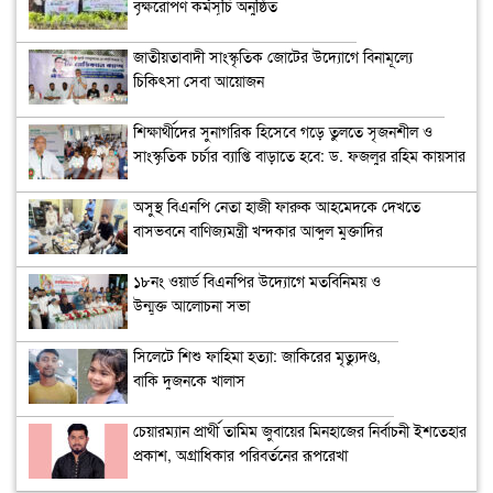
বৃক্ষরোপণ কর্মসূচি অনুষ্ঠিত
জাতীয়তাবাদী সাংস্কৃতিক জোটের উদ্যোগে বিনামূল্যে
চিকিৎসা সেবা আয়োজন
শিক্ষার্থীদের সুনাগরিক হিসেবে গড়ে তুলতে সৃজনশীল ও
সাংস্কৃতিক চর্চার ব্যাপ্তি বাড়াতে হবে: ড. ফজলুর রহিম কায়সার
অসুস্থ বিএনপি নেতা হাজী ফারুক আহমেদকে দেখতে
বাসভবনে বাণিজ্যমন্ত্রী খন্দকার আব্দুল মুক্তাদির
১৮নং ওয়ার্ড বিএনপির উদ্যোগে মতবিনিময় ও
উন্মুক্ত আলোচনা সভা
সিলেটে শিশু ফাহিমা হত্যা: জাকিরের মৃত্যুদণ্ড,
বাকি দুজনকে খালাস
চেয়ারম্যান প্রার্থী তামিম জুবায়ের মিনহাজের নির্বাচনী ইশতেহার
প্রকাশ, অগ্রাধিকার পরিবর্তনের রূপরেখা