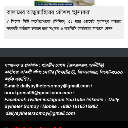
কালামের আত্মজাহিরের কৌশল ‘হাস্যকর’
7 সিলেট সিটি কর্পোরেশনের (সিসিক) ৩১ নম্বর ওয়ার্ডের মুরাদপুর বাজারে
সরকারি অর্থায়নে চলমান রাস্তা সংস্কার ও আরসিসি ঢালাইয়ের কাজকে কেন্দ্র
সম্পাদক ও প্রকাশক : পারভীন বেগম (এমএসএস, অর্থনীতি)
কার্যালয়: কাকলী শপিং সেন্টার (লিফটের 6), জিন্দাবাজার, সিলেট-৩১০০
কর্তৃক প্রকাশিত।
E-mail: dailysylhetersomoy@gmail.com /
nurul.press05@gmail.com
.com /
Facebook-Twitter-instagram-YouTube-linkedin : Daily
Sylheter Somoy / Mobile : +880-1616516982
dailysylhetersomoy@gmail.com