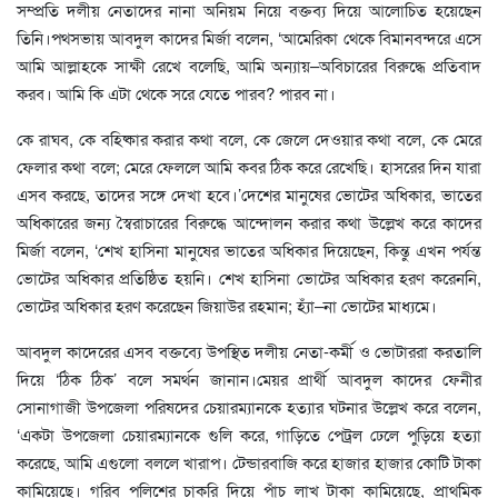
সম্প্রতি দলীয় নেতাদের নানা অনিয়ম নিয়ে বক্তব্য দিয়ে আলোচিত হয়েছেন
তিনি।পথসভায় আবদুল কাদের মির্জা বলেন, ‘আমেরিকা থেকে বিমানবন্দরে এসে
আমি আল্লাহকে সাক্ষী রেখে বলেছি, আমি অন্যায়–অবিচারের বিরুদ্ধে প্রতিবাদ
করব। আমি কি এটা থেকে সরে যেতে পারব? পারব না।
কে রাঘব, কে বহিষ্কার করার কথা বলে, কে জেলে দেওয়ার কথা বলে, কে মেরে
ফেলার কথা বলে; মেরে ফেললে আমি কবর ঠিক করে রেখেছি। হাসরের দিন যারা
এসব করছে, তাদের সঙ্গে দেখা হবে।’দেশের মানুষের ভোটের অধিকার, ভাতের
অধিকারের জন্য স্বৈরাচারের বিরুদ্ধে আন্দোলন করার কথা উল্লেখ করে কাদের
মির্জা বলেন, ‘শেখ হাসিনা মানুষের ভাতের অধিকার দিয়েছেন, কিন্তু এখন পর্যন্ত
ভোটের অধিকার প্রতিষ্ঠিত হয়নি। শেখ হাসিনা ভোটের অধিকার হরণ করেননি,
ভোটের অধিকার হরণ করেছেন জিয়াউর রহমান; হ্যাঁ–না ভোটের মাধ্যমে।
আবদুল কাদেরের এসব বক্তব্যে উপস্থিত দলীয় নেতা-কর্মী ও ভোটাররা করতালি
দিয়ে ‘ঠিক ঠিক’ বলে সমর্থন জানান।মেয়র প্রার্থী আবদুল কাদের ফেনীর
সোনাগাজী উপজেলা পরিষদের চেয়ারম্যানকে হত্যার ঘটনার উল্লেখ করে বলেন,
‘একটা উপজেলা চেয়ারম্যানকে গুলি করে, গাড়িতে পেট্রল ঢেলে পুড়িয়ে হত্যা
করেছে, আমি এগুলো বললে খারাপ। টেন্ডারবাজি করে হাজার হাজার কোটি টাকা
কামিয়েছে। গরিব পুলিশের চাকরি দিয়ে পাঁচ লাখ টাকা কামিয়েছে, প্রাথমিক