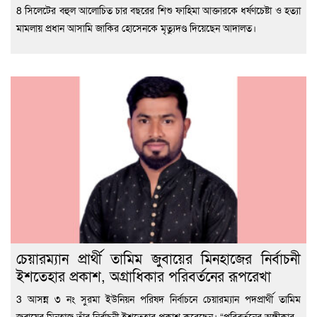
8 সিলেটের বহুল আলোচিত চার বছরের শিশু ফাহিমা আক্তারকে ধর্ষণচেষ্টা ও হত্যা
মামলায় প্রধান আসামি জাকির হোসেনকে মৃত্যুদণ্ড দিয়েছেন আদালত।
চেয়ারম্যান প্রার্থী তামিম জুবায়ের মিনহাজের নির্বাচনী
ইশতেহার প্রকাশ, অগ্রাধিকার পরিবর্তনের রূপরেখা
3 আসন্ন ৩ নং সুরমা ইউনিয়ন পরিষদ নির্বাচনে চেয়ারম্যান পদপ্রার্থী তামিম
জুবায়ের মিনহাজ তাঁর নির্বাচনী ইশতেহার প্রকাশ করেছেন। “পরিবর্তনের অঙ্গীকার,