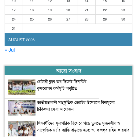
10
11
12
13
14
15
16
17
18
19
20
21
22
23
24
25
26
27
28
29
30
31
AUGUST 2026
« Jul
আরো সংবাদ
রোটারী ক্লাব অব সিলেট সিনার্জির
বৃক্ষরোপণ কর্মসূচি অনুষ্ঠিত
জাতীয়তাবাদী সাংস্কৃতিক জোটের উদ্যোগে বিনামূল্যে
চিকিৎসা সেবা আয়োজন
শিক্ষার্থীদের সুনাগরিক হিসেবে গড়ে তুলতে সৃজনশীল ও
সাংস্কৃতিক চর্চার ব্যাপ্তি বাড়াতে হবে: ড. ফজলুর রহিম কায়সার