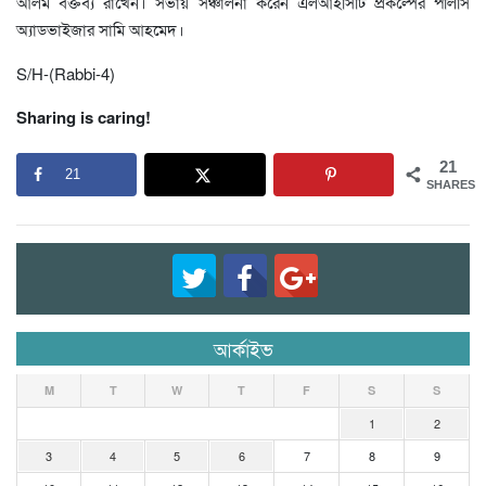
আলম বক্তব্য রাখেন। সভায় সঞ্চালনা করেন এলআইসিটি প্রকল্পের পলিসি
অ্যাডভাইজার সামি আহমেদ।
S/H-(Rabbi-4)
Sharing is caring!
21
21
SHARES
আর্কাইভ
M
T
W
T
F
S
S
1
2
3
4
5
6
7
8
9