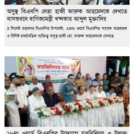
অসুস্থ বিএনপি নেতা হাজী ফারুক আহমেদকে দেখতে
বাসভবনে বাণিজ্যমন্ত্রী খন্দকার আব্দুল মুক্তাদির
3 সিলেট মহানগর বিএনপির উপদেষ্টা, ২৩নং ওয়ার্ড বিএনপির সাবেক আহ্বায়ক
ও বিশিষ্ট রাজনৈতিক ব্যক্তিত্ব অসুস্থ হাজী মো. ফারুক আহমেদকে দেখতে
১৮নং ওয়ার্ড বিএনপির উদ্যোগে মতবিনিময় ও উন্মুক্ত