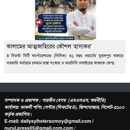
কালামের আত্মজাহিরের কৌশল ‘হাস্যকর’
8 সিলেট সিটি কর্পোরেশনের (সিসিক) ৩১ নম্বর ওয়ার্ডের মুরাদপুর বাজারে
সরকারি অর্থায়নে চলমান রাস্তা সংস্কার ও আরসিসি ঢালাইয়ের কাজকে কেন্দ্র
সম্পাদক ও প্রকাশক : পারভীন বেগম (এমএসএস, অর্থনীতি)
কার্যালয়: কাকলী শপিং সেন্টার (লিফটের 6), জিন্দাবাজার, সিলেট-৩১০০
কর্তৃক প্রকাশিত।
E-mail: dailysylhetersomoy@gmail.com /
nurul.press05@gmail.com
.com /