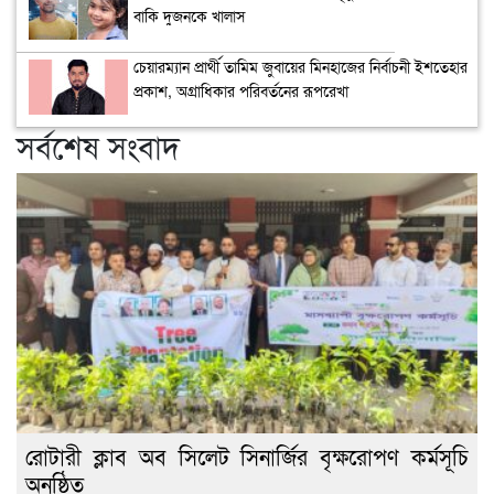
বাকি দুজনকে খালাস
চেয়ারম্যান প্রার্থী তামিম জুবায়ের মিনহাজের নির্বাচনী ইশতেহার
প্রকাশ, অগ্রাধিকার পরিবর্তনের রূপরেখা
সর্বশেষ সংবাদ
রোটারী ক্লাব অব সিলেট সিনার্জির বৃক্ষরোপণ কর্মসূচি
অনুষ্ঠিত