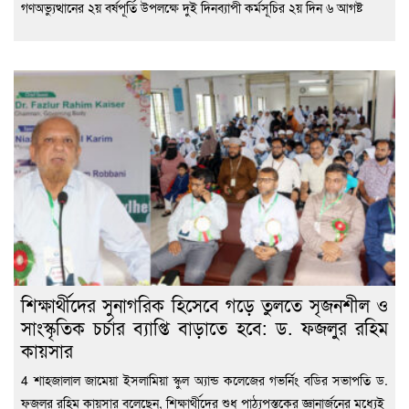
গণঅভ্যুত্থানের ২য় বর্ষপূর্তি উপলক্ষে দুই দিনব্যাপী কর্মসূচির ২য় দিন ৬ আগষ্ট
শিক্ষার্থীদের সুনাগরিক হিসেবে গড়ে তুলতে সৃজনশীল ও
সাংস্কৃতিক চর্চার ব্যাপ্তি বাড়াতে হবে: ড. ফজলুর রহিম
কায়সার
4 শাহজালাল জামেয়া ইসলামিয়া স্কুল অ্যান্ড কলেজের গভর্নিং বডির সভাপতি ড.
ফজলুর রহিম কায়সার বলেছেন, শিক্ষার্থীদের শুধু পাঠ্যপুস্তকের জ্ঞানার্জনের মধ্যেই