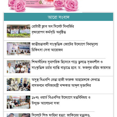
আরো সংবাদ
রোটারী ক্লাব অব সিলেট সিনার্জির
বৃক্ষরোপণ কর্মসূচি অনুষ্ঠিত
জাতীয়তাবাদী সাংস্কৃতিক জোটের উদ্যোগে বিনামূল্যে
চিকিৎসা সেবা আয়োজন
শিক্ষার্থীদের সুনাগরিক হিসেবে গড়ে তুলতে সৃজনশীল ও
সাংস্কৃতিক চর্চার ব্যাপ্তি বাড়াতে হবে: ড. ফজলুর রহিম কায়সার
অসুস্থ বিএনপি নেতা হাজী ফারুক আহমেদকে দেখতে
বাসভবনে বাণিজ্যমন্ত্রী খন্দকার আব্দুল মুক্তাদির
১৮নং ওয়ার্ড বিএনপির উদ্যোগে মতবিনিময় ও
উন্মুক্ত আলোচনা সভা
সিলেটে শিশু ফাহিমা হত্যা: জাকিরের মৃত্যুদণ্ড,