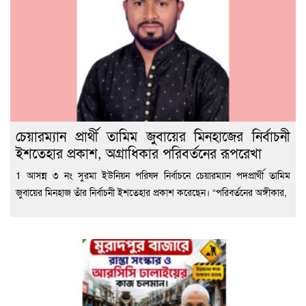
চেয়ারম্যান প্রার্থী তামিম জুবায়ের মিনহাজের নির্বাচনী
ইশতেহার প্রকাশ, অগ্রাধিকার পরিবর্তনের রূপরেখা
1 আসন্ন ৩ নং সুরমা ইউনিয়ন পরিষদ নির্বাচনে চেয়ারম্যান পদপ্রার্থী তামিম
জুবায়ের মিনহাজ তাঁর নির্বাচনী ইশতেহার প্রকাশ করেছেন। “পরিবর্তনের অঙ্গীকার,