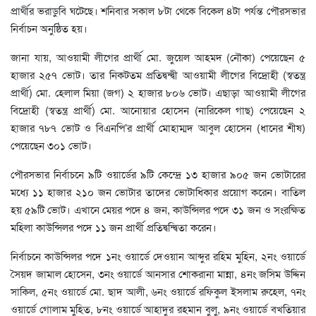
প্রার্থীর ভরাডুবি ঘটেছে। শনিবার সকাল ৮টা থেকে বিকেল ৪টা পর্যন্ত পৌরসভার
নির্বাচন অনুষ্ঠিত হয়।
জানা যায়, আওয়ামী লীগের প্রার্থী মো. জুয়েল আহমদ (নৌকা) পেয়েছেন ৫
হাজার ২৫৭ ভোট। তার নিকটতম প্রতিদ্বন্দ্বী আওয়ামী লীগের বিদ্রোহী (স্বতন্ত্র
প্রার্থী) মো. হেলাল মিয়া (জগ) ২ হাজার ৮০৬ ভোট। এছাড়া আওয়ামী লীগের
বিদ্রোহী (স্বতন্ত্র প্রার্থী) মো. আনোয়ার হোসেন (নারিকেল গাছ) পেয়েছেন ২
হাজার ৭৮৭ ভোট ও বিএনপি’র প্রার্থী মোহাম্মদ আবুল হোসেন (ধানের শীষ)
পেয়েছেন ৩০১ ভোট।
পৌরসভার নির্বাচনে ৯টি ওয়ার্ডের ৯টি কেন্দ্রে ১৩ হাজার ৯০৫ জন ভোটারের
মধ্যে ১১ হাজার ২১০ জন ভোটার তাদের ভোটাধিকার প্রয়োগ করেন। বাতিল
হয় ৫৯টি ভোট। এখানে মেয়র পদে ৪ জন, কাউন্সিলর পদে ৩১ জন ও সংরক্ষিত
মহিলা কাউন্সিলর পদে ১১ জন প্রার্থী প্রতিদ্বন্দ্বিতা করেন।
নির্বাচনে কাউন্সিলর পদে ১নং ওয়ার্ডে দেওয়ান আব্দুর রহিম মুহিন, ২নং ওয়ার্ডে
সৈয়দ জামাল হোসেন, ৩নং ওয়ার্ডে আনসার শোকরানা মান্না, ৪নং জসিম উদ্দিন
সাকিল, ৫নং ওয়ার্ডে মো. ছাদ আলী, ৬নং ওয়ার্ডে রফিকুল ইসলাম রুহেল, ৭নং
ওয়ার্ডে গোলাম মুহিত, ৮নং ওয়ার্ডে আহাদুর রহমান বুলু, ৯নং ওয়ার্ডে বখতিয়ার