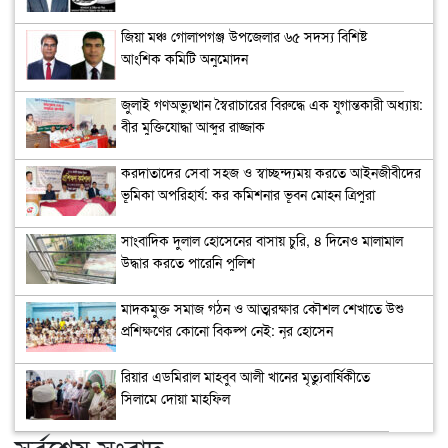
জিয়া মঞ্চ গোলাপগঞ্জ উপজেলার ৬৫ সদস্য বিশিষ্ট
আংশিক কমিটি অনুমোদন
জুলাই গণঅভ্যুত্থান স্বৈরাচারের বিরুদ্ধে এক যুগান্তকারী অধ্যায়:
বীর মুক্তিযোদ্ধা আব্দুর রাজ্জাক
করদাতাদের সেবা সহজ ও স্বাচ্ছন্দ্যময় করতে আইনজীবীদের
ভূমিকা অপরিহার্য: কর কমিশনার ভূবন মোহন ত্রিপুরা
সাংবাদিক দুলাল হোসেনের বাসায় চুরি, ৪ দিনেও মালামাল
উদ্ধার করতে পারেনি পুলিশ
মাদকমুক্ত সমাজ গঠন ও আত্মরক্ষার কৌশল শেখাতে উশু
প্রশিক্ষণের কোনো বিকল্প নেই: নূর হোসেন
রিয়ার এডমিরাল মাহবুব আলী খানের মৃত্যুবার্ষিকীতে
সিলামে দোয়া মাহফিল