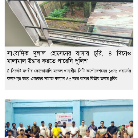
সাংবাদিক দুলাল হোসেনের বাসায় চুরি, ৪ দিনেও
মালামাল উদ্ধার করতে পারেনি পুলিশ
2 সিলেট নগরীর কোতোয়ালি মডেল থানাধীন সিটি কর্পোরেশনের ১০নং ওয়ার্ডের
কলাপাড়া ডহর এলাকার সমাজ কল্যাণ-৪৫ নম্বর বাসার দ্বিতীয় তলায় চুরির