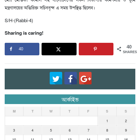
মন্ত্রণালয়ের অতিরিক্ত সচিববৃন্দ এ সময় উপস্থিত ছিলেন।
S/H-(Rabbi-4)
Sharing is caring!
40
40
SHARES
আর্কাইভ
M
T
W
T
F
S
S
1
2
3
4
5
6
7
8
9
10
11
12
13
14
15
16