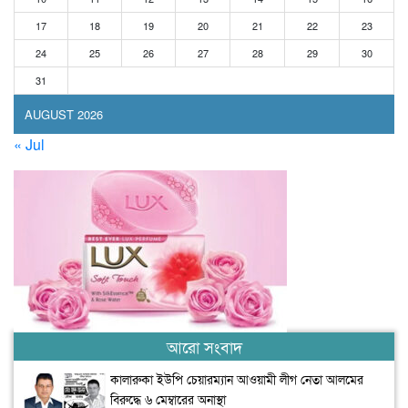
17
18
19
20
21
22
23
24
25
26
27
28
29
30
31
AUGUST 2026
« Jul
আরো সংবাদ
কালারুকা ইউপি চেয়ারম্যান আওয়ামী লীগ নেতা আলমের
বিরুদ্ধে ৬ মেম্বারের অনাস্থা