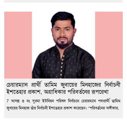
চেয়ারম্যান প্রার্থী তামিম জুবায়ের মিনহাজের নির্বাচনী
ইশতেহার প্রকাশ, অগ্রাধিকার পরিবর্তনের রূপরেখা
7 আসন্ন ৩ নং সুরমা ইউনিয়ন পরিষদ নির্বাচনে চেয়ারম্যান পদপ্রার্থী তামিম
জুবায়ের মিনহাজ তাঁর নির্বাচনী ইশতেহার প্রকাশ করেছেন। “পরিবর্তনের অঙ্গীকার,