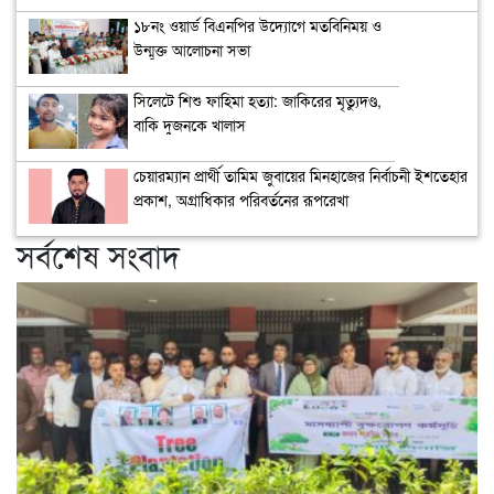
১৮নং ওয়ার্ড বিএনপির উদ্যোগে মতবিনিময় ও
উন্মুক্ত আলোচনা সভা
সিলেটে শিশু ফাহিমা হত্যা: জাকিরের মৃত্যুদণ্ড,
বাকি দুজনকে খালাস
চেয়ারম্যান প্রার্থী তামিম জুবায়ের মিনহাজের নির্বাচনী ইশতেহার
প্রকাশ, অগ্রাধিকার পরিবর্তনের রূপরেখা
সর্বশেষ সংবাদ