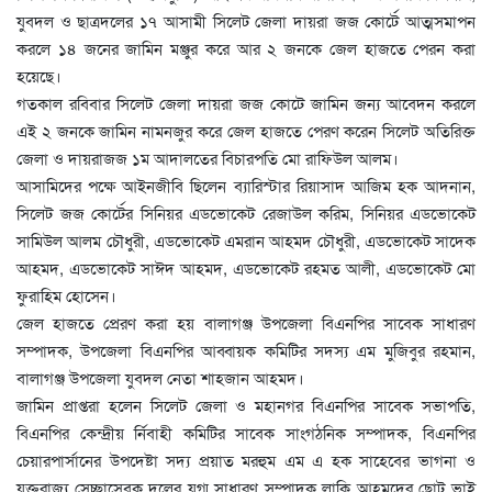
যুবদল ও ছাত্রদলের ১৭ আসামী সিলেট জেলা দায়রা জজ কোর্টে আত্মসমাপন
করলে ১৪ জনের জামিন মঞ্জুর করে আর ২ জনকে জেল হাজতে পেরন করা
হয়েছে।
গতকাল রবিবার সিলেট জেলা দায়রা জজ কোটে জামিন জন্য আবেদন করলে
এই ২ জনকে জামিন নামনজুর করে জেল হাজতে পেরণ করেন সিলেট অতিরিক্ত
জেলা ও দায়রাজজ ১ম আদালতের বিচারপতি মো রাফিউল আলম।
আসামিদের পক্ষে আইনজীবি ছিলেন ব্যারিস্টার রিয়াসাদ আজিম হক আদনান,
সিলেট জজ কোর্টের সিনিয়র এডভোকেট রেজাউল করিম, সিনিয়র এডভোকেট
সামিউল আলম চৌধুরী, এডভোকেট এমরান আহমদ চৌধুরী, এডভোকেট সাদেক
আহমদ, এডভোকেট সাঈদ আহমদ, এডভোকেট রহমত আলী, এডভোকেট মো
ফুরাহিম হোসেন।
জেল হাজতে প্রেরণ করা হয় বালাগঞ্জ উপজেলা বিএনপির সাবেক সাধারণ
সম্পাদক, উপজেলা বিএনপির আব্বায়ক কমিটির সদস্য এম মুজিবুর রহমান,
বালাগঞ্জ উপজেলা যুবদল নেতা শাহজান আহমদ।
জামিন প্রাপ্তরা হলেন সিলেট জেলা ও মহানগর বিএনপির সাবেক সভাপতি,
বিএনপির কেন্দ্রীয় র্নিবাহী কমিটির সাবেক সাংগঠনিক সম্পাদক, বিএনপির
চেয়ারপার্সানের উপদেষ্টা সদ্য প্রয়াত মরহুম এম এ হক সাহেবের ভাগনা ও
যুক্তরাজ্য সেচ্ছাসেবক দলের যুগ্ম সাধারণ সম্পাদক লাকি আহমদের ছোট ভাই