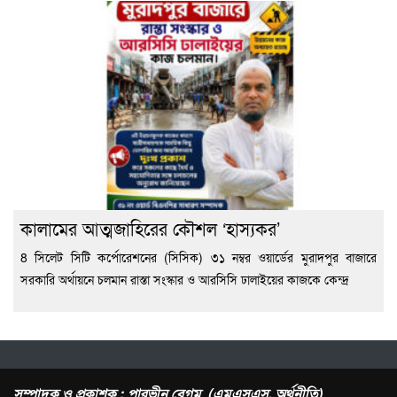
কালামের আত্মজাহিরের কৌশল ‘হাস্যকর’
8 সিলেট সিটি কর্পোরেশনের (সিসিক) ৩১ নম্বর ওয়ার্ডের মুরাদপুর বাজারে
সরকারি অর্থায়নে চলমান রাস্তা সংস্কার ও আরসিসি ঢালাইয়ের কাজকে কেন্দ্র
সম্পাদক ও প্রকাশক : পারভীন বেগম (এমএসএস, অর্থনীতি)