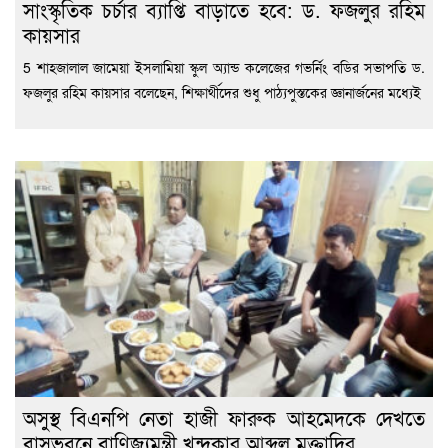
সাংস্কৃতিক চর্চার ব্যাপ্তি বাড়াতে হবে: ড. ফজলুর রহিম
কায়সার
5 শাহজালাল জামেয়া ইসলামিয়া স্কুল অ্যান্ড কলেজের গভর্নিং বডির সভাপতি ড.
ফজলুর রহিম কায়সার বলেছেন, শিক্ষার্থীদের শুধু পাঠ্যপুস্তকের জ্ঞানার্জনের মধ্যেই
অসুস্থ বিএনপি নেতা হাজী ফারুক আহমেদকে দেখতে
বাসভবনে বাণিজ্যমন্ত্রী খন্দকার আব্দুল মুক্তাদির