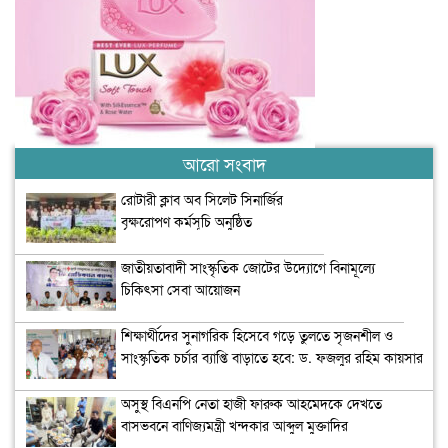
আরো সংবাদ
রোটারী ক্লাব অব সিলেট সিনার্জির
বৃক্ষরোপণ কর্মসূচি অনুষ্ঠিত
জাতীয়তাবাদী সাংস্কৃতিক জোটের উদ্যোগে বিনামূল্যে
চিকিৎসা সেবা আয়োজন
শিক্ষার্থীদের সুনাগরিক হিসেবে গড়ে তুলতে সৃজনশীল ও
সাংস্কৃতিক চর্চার ব্যাপ্তি বাড়াতে হবে: ড. ফজলুর রহিম কায়সার
অসুস্থ বিএনপি নেতা হাজী ফারুক আহমেদকে দেখতে
বাসভবনে বাণিজ্যমন্ত্রী খন্দকার আব্দুল মুক্তাদির