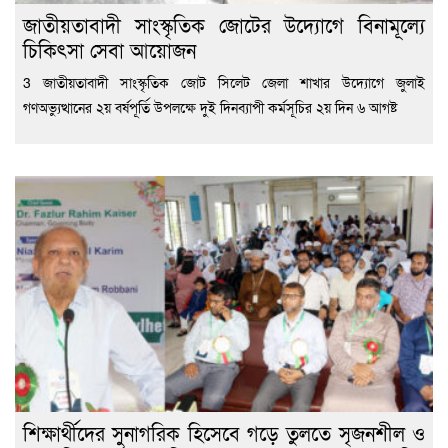
জাতীয়তাবাদী সাংস্কৃতিক জোটের উদ্যোগে বিনামূল্যে
চিকিৎসা সেবা আয়োজন
3 জাতীয়তাবাদী সাংস্কৃতিক জোট সিলেট জেলা শাখার উদ্যোগে জুলাই
গণঅভ্যুত্থানের ২য় বর্ষপূর্তি উপলক্ষে দুই দিনব্যাপী কর্মসূচির ২য় দিন ৬ আগষ্ট
শিক্ষার্থীদের সুনাগরিক হিসেবে গড়ে তুলতে সৃজনশীল ও