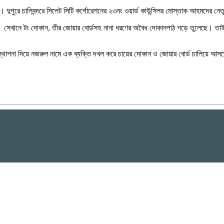
ন। দুপুরে চালিবন্দরে সিলেট সিটি কর্পোরেশনের ২৩নং ওয়ার্ড কাউন্সিলর মোস্তাক আহমদের ন
ল। সেখানে টং দোকান, তীর জোয়ার বোর্ডসহ নানা ধরণের অবৈধ দোকানপাঠ গড়ে তুলেছে। তা
স্থাপনা দিয়ে নজরুল নামে এক ব্যক্তি দখল করে চায়ের দোকান ও জোয়ার বোর্ড চালিয়ে আ