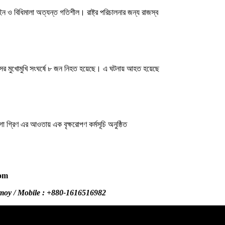
িধিমালা অত্যন্ত গতিশীল। রাষ্ট্র পরিচালনার জন্য রাজস্ব
বাসের মুখোমুখি সংঘর্ষে ৮ জন নিহত হয়েছে। এ ঘটনায় আহত হয়েছে
গো গ্রিণ এর আওতায় এক বৃক্ষরোপণ কর্মসূচি অনুষ্ঠিত
com
.com /
omoy / Mobile : +880-1616516982
dailysylhetersomoy@gmail.com