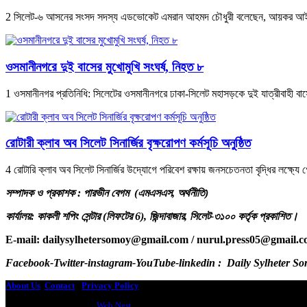
2 ‎সিলেট-৬ আসনের সংসদ সদস্য এডভোকেট এমরান আহমদ চৌধুরী বলেছেন, আয়কর আইন ও ব
ওসমানীনগরে দুই বাসের মুখোমুখি সংঘর্ষ, নিহত ৮
1 ওসমানীনগর প্রতিনিধি: সিলেটের ওসমানীনগরে ঢাকা-সিলেট মহাসড়কে দুই যাত্রীবাহী 
রোটারী ক্লাব অব সিলেট সিনার্জির বৃক্ষরোপণ কর্মসূচি অনুষ্ঠিত
4 রোটারি ক্লাব অব সিলেট সিনার্জির উদ্যোগে পরিবেশ রক্ষায় জনসচেতনতা বৃদ্ধির লক্ষ্যে 
সম্পাদক ও প্রকাশক : পারভীন বেগম (এমএসএস, অর্থনীতি)
কার্যালয়: কাকলী শপিং সেন্টার (লিফটের 6), জিন্দাবাজার, সিলেট-৩১০০ কর্তৃক প্রকাশিত।
E-mail: dailysylhetersomoy@gmail.com / nurul.press05@gmail.
Facebook-Twitter-instagram-YouTube-linkedin : Daily Sylheter S
About Us
Contact
-
Privacy Policy
Design & Developed by
Web Nest