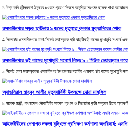
5 বিশ্ব কবি রবীন্দ্রনাথ ঠাকুরের ৮৫তম প্রয়াণ দিবসে আবৃত্তি সংগঠন ছাতক শাখা আয়োজন ক
ওসমানীনগরে সড়ক দুর্ঘটনায় ৯ জনের মৃত্যুতে খন্দকার মুক্তাদিরের শোক
4 সিলেটের ওসমানীনগরে ঢাকা-সিলেট মহাসড়কে দুটি যাত্রীবাহী বাসের মুখোমুখি সংঘর্ষে 
ওসমানীনগরে দুই বাসের মুখোমুখি সংঘর্ষে নিহত ৯ : সিউক চেয়ারম্যান ক
3 সিলেট-ঢাকা মহাসড়কের ওসমানীনগর উপজেলার দয়ামীর এলাকায় দুই বাসের মুখোমুখি সংঘর্
অ্যাডমিরাল মাহবুব আলীর মৃত্যুবার্ষিকী উপলক্ষে দোয়া মাহফিল
8 সাবেক মন্ত্রী, বাংলাদেশ নৌবাহিনীর সাবেক প্রধান ও সিলেটের কৃতী সন্তান রিয়ার অ্যাডম
‎আইনজীবীদের পেশাগত দক্ষতা বৃদ্ধিতে প্রশিক্ষণ কর্মশালা অপরিহার্য: এম