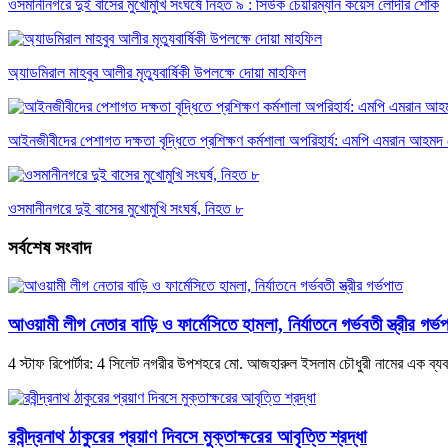
ওসমানীনগরে দুই বাসের মুখোমুখি সংঘর্ষে নিহত ৯ : সিউক চেয়ারম্যান কয়েস লোদীর শোক
অ্যাডমিরাল মাহবুব আলীর মৃত্যুবার্ষিকী উপলক্ষে দোয়া মাহফিল
‎আইনজীবীদের পেশাগত দক্ষতা বৃদ্ধিতে প্রশিক্ষণ কর্মশালা অপরিহার্য: এমপি এমরান আহমদ 
ওসমানীনগরে দুই বাসের মুখোমুখি সংঘর্ষ, নিহত ৮
সর্বশেষ সংবাদ
আওয়ামী লীগ নেতার বাড়ি ও ফার্মেসিতে হামলা, নির্যাতনে গর্ভবতী স্ত্রীর গর্ভ
4 স্টাফ রিপোর্টার: 4 সিলেট নগরীর উপশহরে মো. আজহারুল ইসলাম চৌধুরী নামের এক ব্যবস
রবীন্দ্রনাথ ঠাকুরের প্রয়াণ দিবসে মুক্তাক্ষরের আবৃত্তি শ্রদ্ধা