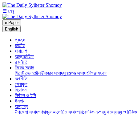
☰ মেনু
e-Paper
English
প্রচ্ছদ
জাতীয়
সারাদেশ
আন্তর্জাতিক
রাজনীতি
সিলেট সংবাদ
সিলেট জেলা
মৌলভীবাজার সংবাদ
সুনামগঞ্জ সংবাদ
হবিগঞ্জ সংবাদ
অর্থনীতি
খেলাধুলা
বিনোদন
নির্বাচন ও ইসি
ইসলাম
অন্যান্য
উপজেলা সংবাদ
গণমাধ্যম
আলোচিত সংবাদ
পরিবেশ
বিজ্ঞান-প্রযুক্তি
স্বাস্থ্য ও চিকিৎস