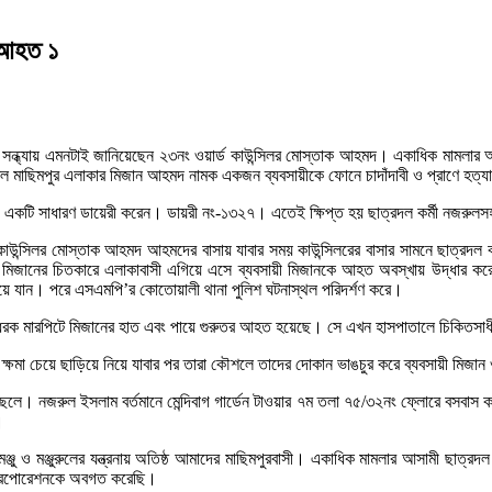
, আহত ১
বুধবার সন্ধ্যায় এমনটাই জানিয়েছেন ২৩নং ওয়ার্ড কাউন্সিলর মোস্তাক আহমদ। একাধিক মামলার আসা
 মাছিমপুর এলাকার মিজান আহমদ নামক একজন ব্যবসায়ীকে ফোনে চাদাঁদাবী ও প্রাণে হত্য
টি সাধারণ ডায়েরী করেন। ডায়রী নং-১৩২৭। এতেই ক্ষিপ্ত হয় ছাত্রদল কর্মী নজরুলসহ তা
ড কাউন্সিলর মোস্তাক আহমদ আহমদের বাসায় যাবার সময় কাউন্সিলরের বাসার সামনে ছাত্রদল কর
 মিজানের চিতকারে এলাকাবাসী এগিয়ে এসে ব্যবসায়ী মিজানকে আহত অবস্খায় উদ্ধার করে
ড়িয়ে নিয়ে যান। পরে এসএমপি’র কোতোয়ালী থানা পুলিশ ঘটনাস্থল পরিদর্শণ করে।
ন, বেধরক মারপিটে মিজানের হাত এবং পায়ে গুরুতর আহত হয়েছে। সে এখন হাসপাতালে চিকিতসা
ন ক্ষমা চেয়ে ছাড়িয়ে নিয়ে যাবার পর তারা কৌশলে তাদের দোকান ভাঙচুর করে ব্যবসায়ী মিজান
র ছেলে। নজরুল ইসলাম বর্তমানে মেন্দিবাগ গার্ডেন টাওয়ার ৭ম তলা ৭৫/৩২নং ফ্লোরে বসবাস ক
।
্জু ও মঞ্জুরুলের যন্ত্রনায় অতিষ্ঠ আমাদের মাছিমপুরবাসী। একাধিক মামলার আসামী ছাত্রদল ক
ি করপোরেশনকে অবগত করেছি।