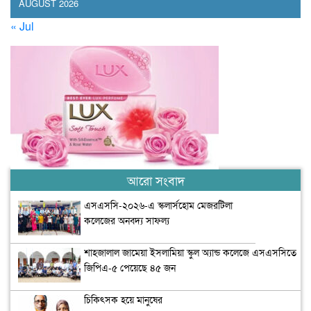
AUGUST 2026
« Jul
আরো সংবাদ
এসএসসি-২০২৬-এ স্কলার্সহোম মেজরটিলা
কলেজের অনবদ্য সাফল্য
শাহজালাল জামেয়া ইসলামিয়া স্কুল অ্যান্ড কলেজে এসএসসিতে
জিপিএ-৫ পেয়েছে ৪৫ জন
চিকিৎসক হয়ে মানুষের