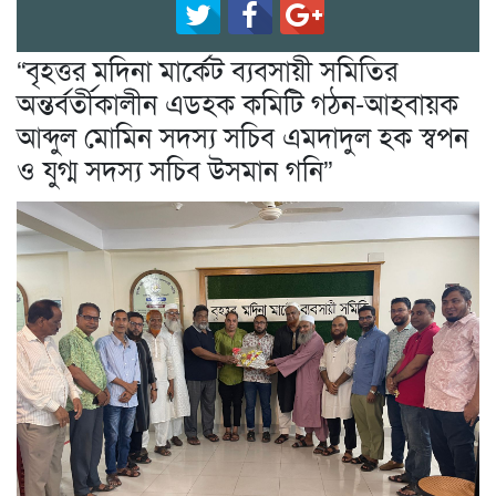
“বৃহত্তর মদিনা মার্কেট ব্যবসায়ী সমিতির
অন্তর্বর্তীকালীন এডহক কমিটি গঠন-আহবায়ক
আব্দুল মোমিন সদস্য সচিব এমদাদুল হক স্বপন
ও যুগ্ম সদস্য সচিব উসমান গনি”