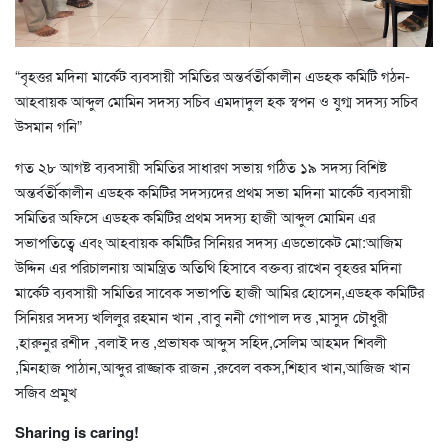
“বৃহত্তর মদিনা মার্কেট ব্যবসায়ী সমিতির অন্তর্বর্তীকালীন এডহক কমিটি গঠন-
আহবায়ক আব্দুল মোমিন সদস্য সচিব এমদাদুল হক স্বপন ও যুগ্ম সদস্য সচিব
উসমান গনি”
গত ২৮ আগষ্ট ব্যবসায়ী সমিতির সাধারণ সভায় গঠিত ১৯ সদস্য বিশিষ্ট
অন্তর্বর্তীকালীন এডহক কমিটির সদস্যদের প্রথম সভা মদিনা মার্কেট ব্যবসায়ী
সমিতির অফিসে এডহক কমিটির প্রথম সদস্য হাজী আব্দুল মোমিন এর
সভাপতিত্বে এবং আহবায়ক কমিটির সিনিয়র সদস্য এডভোকেট মো:আজিম
উদ্দিন এর পরিচালনায় আমন্ত্রিত অতিথি হিসাবে বক্তব্য রাখেন বৃহত্তর মদিনা
মার্কেট ব্যবসায়ী সমিতির সাবেক সভাপতি হাজী আমির হোসেন,এডহক কমিটির
সিনিয়র সদস্য খলিলুর রহমান খান ,বাবু ননী গোপাল দত্ত ,মাসুদ চৌধুরী
,হারুনুর রশীদ ,বলাই দত্ত ,প্রভাষক আব্দুস সহিদ,সেলিম আহমদ শিবলী
,মিনহাজ পাঠান,আব্দুর রাজ্জাক রাজন ,রুবেল বকস,শিহাব খান,আজিজ খান
সজিব প্রমুখ
Sharing is caring!