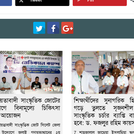
Tweet
Pin
য়তাবাদী সাংস্কৃতিক জোটের
শিক্ষার্থীদের সুনাগরিক হ
োগে বিনামূল্যে চিকিৎসা
গড়ে তুলতে সৃজনশ
া আয়োজন
সাংস্কৃতিক চর্চার ব্যাপ্তি 
হবে: ড. ফজলুর রহিম কায়
য়তাবাদী সাংস্কৃতিক জোট সিলেট জেলা
 উদ্যোগে জুলাই গণঅভ্যুত্থানের ২য়
7 শাহজালাল জামেয়া ইসলামিয়া স্কুল 