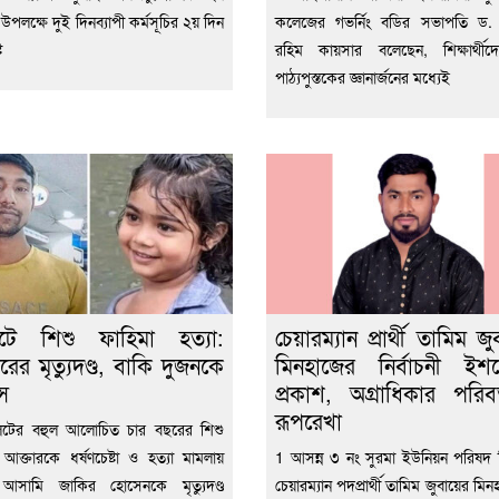
্তি উপলক্ষে দুই দিনব্যাপী কর্মসূচির ২য় দিন
কলেজের গভর্নিং বডির সভাপতি ড.
ট
রহিম কায়সার বলেছেন, শিক্ষার্থীদ
পাঠ্যপুস্তকের জ্ঞানার্জনের মধ্যেই
েটে শিশু ফাহিমা হত্যা:
চেয়ারম্যান প্রার্থী তামিম জু
রের মৃত্যুদণ্ড, বাকি দুজনকে
মিনহাজের নির্বাচনী ইশ
স
প্রকাশ, অগ্রাধিকার পরিবর
রূপরেখা
েটের বহুল আলোচিত চার বছরের শিশু
 আক্তারকে ধর্ষণচেষ্টা ও হত্যা মামলায়
1 আসন্ন ৩ নং সুরমা ইউনিয়ন পরিষদ নি
ন আসামি জাকির হোসেনকে মৃত্যুদণ্ড
চেয়ারম্যান পদপ্রার্থী তামিম জুবায়ের মিন