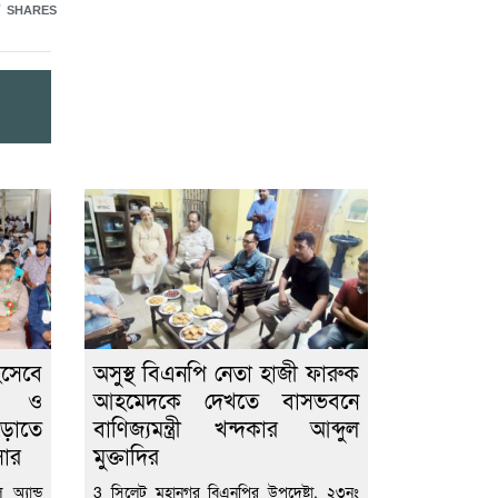
SHARES
িসেবে
অসুস্থ বিএনপি নেতা হাজী ফারুক
ীল ও
আহমেদকে দেখতে বাসভবনে
বাড়াতে
বাণিজ্যমন্ত্রী খন্দকার আব্দুল
সার
মুক্তাদির
অ্যান্ড
3 সিলেট মহানগর বিএনপির উপদেষ্টা, ২৩নং