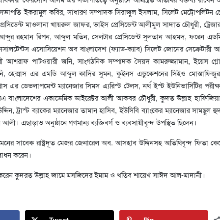
র সভাপতি ইকরামুল কবির, সাধারণ সম্পাদক সিরাজুল ইসলাম, সিলেট মেট্রোপলিটন চে
এর প্রেসিডেন্ট মাওলানা খায়রুল জাফর, ভাইস প্রেসিডেন্ট আলীমুল সাদাত চৌধুরী, ট্রেজ
ব্দুর রহমান রিপন, আব্দুল মতিন, সেলটার প্রেসিডেন্ট সুলতান আহমদ, ফরেন এডম
কনসালটেন্টস এসোসিয়েশন অব বাংলাদেশ (ফ্যাড-ক্যাব) সিলেট জোনের সেক্রেটারী 
টারী আশরাফ পাটওয়ারী জনি, সাংগঠনিক সম্পাদক সৈয়দ কামরুজ্জামান, ইয়েস গ্
ান মনি, হেক্সাস এর এমডি আব্দুল কাদির সুমন, কুইনস এডুকেশনের সিইও মোস্তাফিজু
লাস এর ডেভলাপমেন্ট ম্যানেজার সিমস এ্যরিস্ট টেলস, নর্থ ইস্ট ইউনিভার্সিটির পরীক্ষা 
এ বাংলাদেশের একাডেমিক ডাইরেক্টর আলী আকবর চৌধুরী, কুদত উল্লাহ হাফিজিয়া 
দ্দিন, ট্রাস্ট ব্যাকের ম্যানেজার তামান হাসিব, ইউসিবি ব্যাংকের ম্যানেজার সামছুল হুদ
ম আলী। এছাড়াও অনুষ্ঠানে গণমান্য ব্যক্তিবর্গ ও ব্যবসায়ীবৃন্দ উপস্থিত ছিলেন।
মেনের সাবেক রাষ্ট্রদূত মেজর জেনারেল অব. আসহাব উদ্দিনসহ অতিথিবৃন্দ ফিতা কেট
বোধন করেন।
া করেন কুদরত উল্লাহ জামে মসজিদের ইমাম ও খতিব শায়েখ সাঈদ আল-মাদানী।