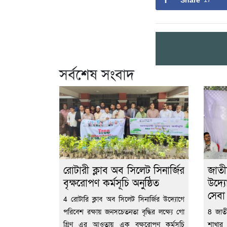
Share
সর্বশেষ সংবাদ
রোটারী ক্লাব অব সিলেট সিনার্জির
জাতী
বৃক্ষরোপণ কর্মসূচি অনুষ্ঠিত
উদ্য
সেব
4 রোটারি ক্লাব অব সিলেট সিনার্জির উদ্যোগে
পরিবেশ রক্ষায় জনসচেতনতা বৃদ্ধির লক্ষ্যে গো
8 জাতী
গ্রিণ এর আওতায় এক বৃক্ষরোপণ কর্মসূচি
শাখার