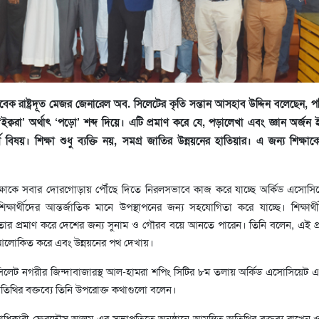
েক রাষ্ট্রদূত মেজর জেনারেল অব. সিলেটের কৃতি সন্তান আসহাব উদ্দিন বলেছেন, প
ক্বরা’ অর্থাৎ ‘পড়ো’ শব্দ দিয়ে। এটি প্রমাণ করে যে, পড়ালেখা এবং জ্ঞান অর্জন
পূর্ণ বিষয়। শিক্ষা শুধু ব্যক্তি নয়, সমগ্র জাতির উন্নয়নের হাতিয়ার। এ জন্য শিক্ষাকে 
িক্ষাকে সবার দোরগোড়ায় পৌঁছে দিতে নিরলসভাবে কাজ করে যাচ্ছে অর্কিড এসোস
রে শিক্ষার্থীদের আন্তর্জাতিক মানে উপস্থাপনের জন্য সহযোগিতা করে যাচ্ছে। শিক্ষার্
ার প্রমাণ করে দেশের জন্য সুনাম ও গৌরব বয়ে আনতে পারেন। তিনি বলেন, এই প্রত
ে আলোকিত করে এবং উন্নয়নের পথ দেখায়।
সিলেট নগরীর জিন্দাবাজারস্থ আল-হামরা শপিং সিটির ৮ম তলায় অর্কিড এসোসিয়েট
ন অতিথির বক্তব্যে তিনি উপরোক্ত কথাগুলো বলেন।
্বাধিকারী ফেরদৌস আলম এর সভাপতিত্বে অনুষ্ঠানে আমন্ত্রিত অতিথির বক্তব্য রাখেন ও