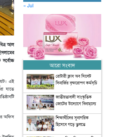
« Jul
বিত্র আল
 ইসলামের
সর্বোচ্চ
আরো সংবাদ
রোটারী ক্লাব অব সিলেট
িয়েট। এই
সিনার্জির বৃক্ষরোপণ কর্মসূচি
থীরা যাতে
অনুষ্ঠিত
িষ্ঠানটি
জাতীয়তাবাদী সাংস্কৃতিক
জোটের উদ্যোগে বিনামূল্যে
চিকিৎসা সেবা আয়োজন
 এর অফিস
শিক্ষার্থীদের সুনাগরিক
হিসেবে গড়ে তুলতে
সৃজনশীল ও সাংস্কৃতিক চর্চার
 উপস্থিত