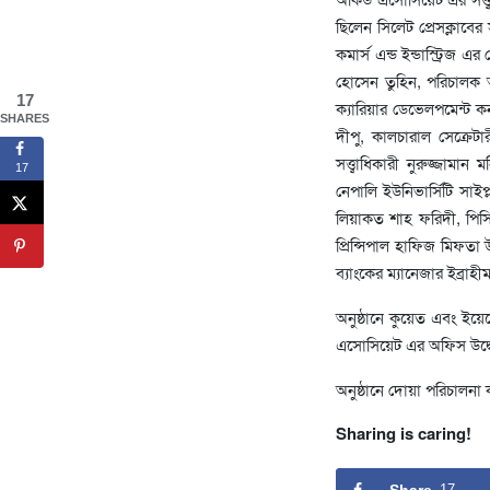
ছিলেন সিলেট প্রেসক্লাবে
কমার্স এন্ড ইন্ডাস্ট্রিজ 
হোসেন তুহিন, পরিচালক আ
17
ক্যারিয়ার ডেভেলপমেন্ট 
SHARES
দীপু, কালচারাল সেক্রে
সত্ত্বাধিকারী নুরুজ্জাম
17
নেপালি ইউনিভার্সিটি সাইপ্
লিয়াকত শাহ ফরিদী, পিসি
প্রিন্সিপাল হাফিজ মিফতা উ
ব্যাংকের ম্যানেজার ইব্রাহী
অনুষ্ঠানে কুয়েত এবং ইয়ে
এসোসিয়েট এর অফিস উদ্
অনুষ্ঠানে দোয়া পরিচালন
Sharing is caring!
17