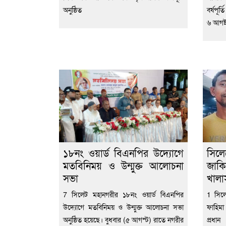
অনুষ্ঠিত
বর্ষপূর
৬ আগষ্
১৮নং ওয়ার্ড বিএনপির উদ্যোগে
সিল
মতবিনিময় ও উন্মুক্ত আলোচনা
জাকি
সভা
খালা
7 সিলেট মহানগরীর ১৮নং ওয়ার্ড বিএনপির
1 সিল
উদ্যোগে মতবিনিময় ও উন্মুক্ত আলোচনা সভা
ফাহিমা
অনুষ্ঠিত হয়েছে। বুধবার (৫ আগস্ট) রাতে নগরীর
প্রধা