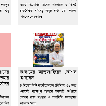
 ফজলুর
ওয়ার্ড বিএনপির সাবেক আহ্বায়ক ও বিশিষ্ট
ের শুধু
রাজনৈতিক ব্যক্তিত্ব অসুস্থ হাজী মো. ফারুক
আহমেদকে দেখতে
বায়ের
কালামের আত্মজাহিরের কৌশল
তেহার
‘হাস্যকর’
্তনের
6 সিলেট সিটি কর্পোরেশনের (সিসিক) ৩১ নম্বর
ওয়ার্ডের মুরাদপুর বাজারে সরকারি অর্থায়নে
র্বাচনে
চলমান রাস্তা সংস্কার ও আরসিসি ঢালাইয়ের
হাজ তাঁর
কাজকে কেন্দ্র