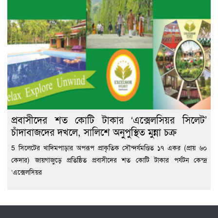
প্রবাসীদের শত কোটি টাকার ‘এক্সেলসিয়র সিলেট’
চাঁদাবাজদের দখলে, সালিশে অনুপুস্থিত মুন্না চক্র
5 সিলেটের খাদিমপাড়ার অপরূপ প্রাকৃতিক সৌন্দর্যমণ্ডিত ১৭ একর (প্রায় ৬০
কেদার) জায়গাজুড়ে প্রতিষ্ঠিত প্রবাসীদের শত কোটি টাকার পর্যটন কেন্দ্র
‘এক্সেলসিয়র