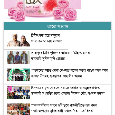
আরো সংবাদ
চিকিৎসক হয়ে মানুষের
সেবা করতে চায় মাজেদা
তারাপুরে ডিবি পুলিশের অভিযান: চিহ্নিত মাদক
কারবারি সুনীল মুদি গ্রেপ্তার
গ্রাহকদের উন্নত সেবা দেওয়ার লক্ষ্যে উত্তরা ব্যাংক কাজ করে
যাচ্ছে: উপমহাব্যবস্থাপক জাহাঙ্গীর আলম
ইসলামের মূল্যবোধকে সমাজে জাগ্রত ও সমুন্নতরাখতে
ইসলামী সংস্কৃতির চর্চার কোনো বিকল্প নেই: সংসদ সদস্য
অধ্যাপক মাহফুজা সিদ্দিকা
প্রভাবশালীদের সাথে ছবি তুলে রাজনীতিতে রূপ বদল
: খাদিমপাড়ায় সুবিধাবাদী ‘খোকন’কে নিয়ে বিতর্ক