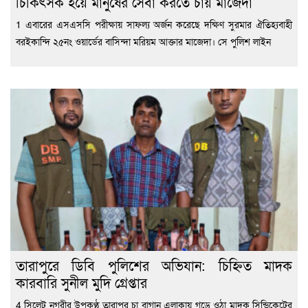
চিকিৎসক হয়ে মানুষের সেবা করতে চায় মাজেদা
1 এবারের এসএসসি পরীক্ষায় সাফল্য অর্জন করেছে দক্ষিণ সুরমার ঐতিহ্যবাহী
বরইকান্দি ২৫নং ওয়ার্ডের বাসিন্দা মরিয়ম আক্তার মাজেদা। সে পুলিশ লাইন
তারাপুরে ডিবি পুলিশের অভিযান: চিহ্নিত মাদক
কারবারি সুনীল মুদি গ্রেপ্তার
4 সিলেট নগরীর উপকণ্ঠ তারাপুর চা বাগান এলাকায় গড়ে ওঠা মাদক সিন্ডিকেটের