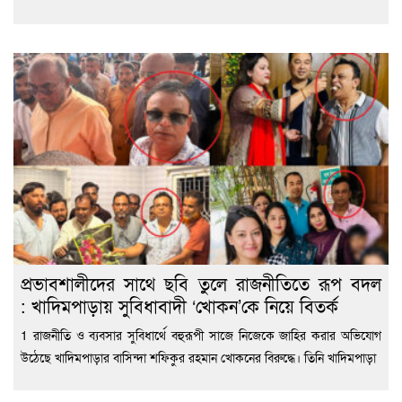
প্রভাবশালীদের সাথে ছবি তুলে রাজনীতিতে রূপ বদল
: খাদিমপাড়ায় সুবিধাবাদী ‘খোকন’কে নিয়ে বিতর্ক
1 রাজনীতি ও ব্যবসার সুবিধার্থে বহুরূপী সাজে নিজেকে জাহির করার অভিযোগ
উঠেছে খাদিমপাড়ার বাসিন্দা শফিকুর রহমান খোকনের বিরুদ্ধে। তিনি খাদিমপাড়া