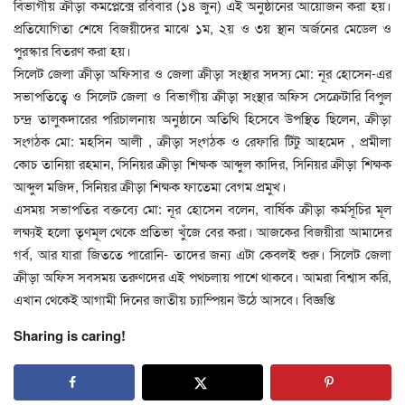
বিভাগীয় ক্রীড়া কমপ্লেক্সে রবিবার (১৪ জুন) এই অনুষ্ঠানের আয়োজন করা হয়।
প্রতিযোগিতা শেষে বিজয়ীদের মাঝে ১ম, ২য় ও ৩য় স্থান অর্জনের মেডেল ও
পুরস্কার বিতরণ করা হয়।
সিলেট জেলা ক্রীড়া অফিসার ও জেলা ক্রীড়া সংস্থার সদস্য মো: নূর হোসেন-এর
সভাপতিত্বে ও সিলেট জেলা ও বিভাগীয় ক্রীড়া সংস্থার অফিস সেক্রেটারি বিপুল
চন্দ্র তালুকদারের পরিচালনায় অনুষ্ঠানে অতিথি হিসেবে উপস্থিত ছিলেন, ক্রীড়া
সংগঠক মো: মহসিন আলী , ক্রীড়া সংগঠক ও রেফারি টিটু আহমেদ , প্রমীলা
কোচ তানিয়া রহমান, সিনিয়র ক্রীড়া শিক্ষক আব্দুল কাদির, সিনিয়র ক্রীড়া শিক্ষক
আব্দুল মজিদ, সিনিয়র ক্রীড়া শিক্ষক ফাতেমা বেগম প্রমুখ।
এসময় সভাপতির বক্তব্যে মো: নূর হোসেন বলেন, বার্ষিক ক্রীড়া কর্মসূচির মূল
লক্ষ্যই হলো তৃণমূল থেকে প্রতিভা খুঁজে বের করা। আজকের বিজয়ীরা আমাদের
গর্ব, আর যারা জিততে পারোনি- তাদের জন্য এটা কেবলই শুরু। সিলেট জেলা
ক্রীড়া অফিস সবসময় তরুণদের এই পথচলায় পাশে থাকবে। আমরা বিশ্বাস করি,
এখান থেকেই আগামী দিনের জাতীয় চ্যাম্পিয়ন উঠে আসবে। বিজ্ঞপ্তি
Sharing is caring!