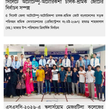
সিলেটে অটোটেম্পু-অটোরিকশা চালক-শ্রমিক জোটের
নির্বাচন সম্পন্ন
6 সিলেট জেলা অটোটেম্পু-অটোরিকশা চালক-শ্রমিক জোট বাংলাদেশের সড়ক
পরিবহন শ্রমিক ফেডারেশনের (রেজিস্ট্রেশন নং-চট্ট-২০৯৭) হযরত শাহজালাল
(রহ.) মাজার উপ-পরিষদের ত্রিবার্ষিক নির্বাচন
এসএসসি-২০২৬-এ স্কলার্সহোম মেজরটিলা কলেজের