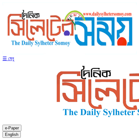
☰ মেনু
e-Paper
English