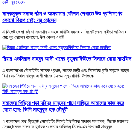
মাদকমুক্ত সমাজ গঠন ও আত্মরক্ষার কৌশল শেখাতে উশু প্রশিক্ষণের
কোনো বিকল্প নেই: নূর হোসেন
4 সিলেট জেলা ক্রীড়া সংস্থার এডহক কমিটির সদস্য ও সিলেট জেলা ক্রীড়া অফিসার
মোঃ নূর হোসেন বলেছেন, উশু কেবল একটি
রিয়ার এডমিরাল মাহবুব আলী খানের মৃত্যুবার্ষিকীতে সিলামে দোয়া মাহফিল
4 বাংলাদেশের নৌবাহিনীর সাবেক প্রধান, সাবেক মন্ত্রী এবং সিলেটের কৃতি সন্তান মরহুম
রিয়ার এডমিরাল মাহবুব আলী খানের ৪২তম মৃত্যুবার্ষিকী উপলক্ষে
সমাজের পিছিয়ে পড়া দরিদ্র মানুষের পাশে দাড়িয়ে আমাদের কাজ করে
যেতে হবে: ভিপি মাহবুবুল হক চৌধুরী
4 বাংলাদেশ রেড ক্রিসেন্ট সোসাইটির সিলেট ইউনিটের সাধারণ সম্পাদক, সিলেট মহানগর
স্বেচ্ছাসেবক দলের আহ্বায়ক ও হৃদয়ে জকিগঞ্জ সিলেট-এর উপদেষ্টা মাহবুবুল