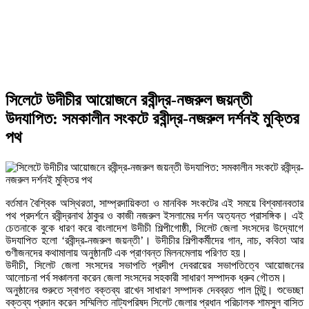
সিলেটে উদীচীর আয়োজনে রবীন্দ্র-নজরুল জয়ন্তী
উদযাপিত: সমকালীন সংকটে রবীন্দ্র-নজরুল দর্শনই মুক্তির
পথ
‎বর্তমান বৈশ্বিক অস্থিরতা, সাম্প্রদায়িকতা ও মানবিক সংকটের এই সময়ে বিশ্বমানবতার
পথ প্রদর্শনে রবীন্দ্রনাথ ঠাকুর ও কাজী নজরুল ইসলামের দর্শন অত্যন্ত প্রাসঙ্গিক। এই
চেতনাকে বুকে ধারণ করে বাংলাদেশ উদীচী শিল্পীগোষ্ঠী, সিলেট জেলা সংসদের উদ্যোগে
উদযাপিত হলো ‘রবীন্দ্র-নজরুল জয়ন্তী’। উদীচীর শিল্পীকর্মীদের গান, নাচ, কবিতা আর
গুণীজনদের কথামালায় অনুষ্ঠানটি এক প্রাণবন্ত মিলনমেলায় পরিণত হয়।
উদীচী, সিলেট জেলা সংসদের সভাপতি প্রদীপ দেবরায়ের সভাপতিত্বে আয়োজনের
আলোচনা পর্ব সঞ্চালনা করেন জেলা সংসদের সহকারী সাধারণ সম্পাদক ধ্রুব গৌতম।
অনুষ্ঠানের শুরুতে স্বাগত বক্তব্য রাখেন সাধারণ সম্পাদক দেবব্রত পাল মিন্টু। শুভেচ্ছা
বক্তব্য প্রদান করেন সম্মিলিত নাট্যপরিষদ সিলেট জেলার প্রধান পরিচালক শামসুল বাসিত