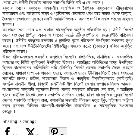
শেরো এবং উদীচী সিলেটের সাবেক সভাপতি বিশিষ্ট কবি এ কে শেরাম।
‎বক্তারা তাদের বক্তব্যে সমকালীন সামাজিক ও বৈশ্বিক বাস্তবতায় রবীন্দ্রনাথের
মানবতাবাদ এবং নজরুলের সাম্য ও প্রতিবাদের চেতনাকে ধারণ করে সমাজ থেকে অন্যায়,
বৈষম্য ও ভেদাভেদ দূর করে একটি ন্যায়ভিত্তিক ও অসাম্প্রদায়িক সমাজ গঠনের আহ্বান
জানান।
‎‎আলোচনা সভা শেষে এক মনোজ্ঞ সাংস্কৃতিক অনুষ্ঠান পরিবেশিত হয়। উদীচী সিলেট
জেলা সংসদের শিল্পীবৃন্দ একক ও সমবেত কণ্ঠে রবীন্দ্রসংগীত ও নজরুলগীতি পরিবেশন
করেন। উদীচীর বন্ধুদের চমৎকার ও নান্দনিক নৃত্য পরিবেশনা উপস্থিত দর্শকদের মুগ্ধ
করে। এছাড়াও উদীচী-সিলেটের শিল্পীকর্মীবৃন্দ সমবেত কণ্ঠে (কোরাসে) কবিতা আবৃত্তি
পরিবেশন করেন।
‎উক্ত রবীন্দ্র-নজরুল জয়ন্তীর অনুষ্ঠানে সিলেটের রাজনৈতিক, সামাজিক ও সাংস্কৃতিক
অঙ্গনের বহু বিশিষ্ট ব্যক্তিবর্গ উপস্থিত ছিলেন। আমন্ত্রিত অতিথিদের মধ্যে উপস্থিত
ছিলেন বাংলাদেশের কমিউনিস্ট পার্টি (সিপিবি) সিলেট জেলার সভাপতি সৈয়দ ফরহাদ
হোসেন, সাধারণ সম্পাদক খায়রুল হাছান, বাংলাদেশ ছাত্র ইউনিয়ন সিলেট জেলা সংসদের
সভাপতি মাশরুখ জলিল, শাহজালাল বিজ্ঞান ও প্রযুক্তি বিশ্ববিদ্যালয়ের (শাবিপ্রবি)
সংগঠক নাজনীন লীজা, বিপ্লবী কমিউনিস্ট লীগ সিলেট জেলার সম্পাদক সিরাজ আহমদ,
বাংলাদেশের সাম্যবাদী আন্দোলন সিলেট জেলার সমণ্বয়ক মহিতোষ দেব মলয়, গণতান্ত্রিক
ছাত্র কাউন্সিল সিলেট জেলার সভাপতি তানজিনা বেগম, চারণ সাংস্কৃতিক কেন্দ্র সিলেট
জেলার সভাপতি নাজিকুল রানা, কথাকলির সভাপতি নীলাঞ্জন দত্ত টুকু, নাট্যজন অরিন্দম
দত্ত চন্দনসহ বিভিন্ন বামপন্থী-প্রগতিশীল রাজনৈতিক ও সাংস্কৃতিক সংগঠনের
নেতৃবৃন্দ।
Sharing is caring!