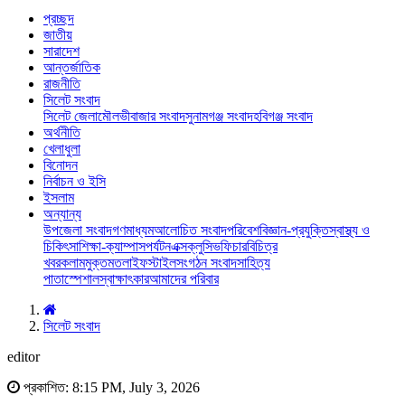
প্রচ্ছদ
জাতীয়
সারাদেশ
আন্তর্জাতিক
রাজনীতি
সিলেট সংবাদ
সিলেট জেলা
মৌলভীবাজার সংবাদ
সুনামগঞ্জ সংবাদ
হবিগঞ্জ সংবাদ
অর্থনীতি
খেলাধুলা
বিনোদন
নির্বাচন ও ইসি
ইসলাম
অন্যান্য
উপজেলা সংবাদ
গণমাধ্যম
আলোচিত সংবাদ
পরিবেশ
বিজ্ঞান-প্রযুক্তি
স্বাস্থ্য ও
চিকিৎসা
শিক্ষা-ক্যাম্পাস
পর্যটন
এক্সক্লুসিভ
ফিচার
বিচিত্র
খবর
কলাম
মুক্তমত
লাইফস্টাইল
সংগঠন সংবাদ
সাহিত্য
পাতা
স্পেশাল
স্বাক্ষাৎকার
আমাদের পরিবার
সিলেট সংবাদ
editor
প্রকাশিত: 8:15 PM, July 3, 2026