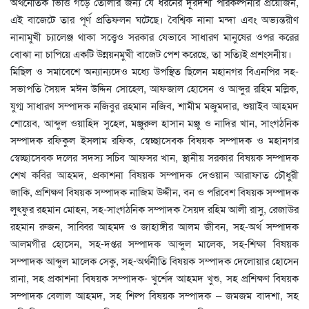
অর্থনৈতিক ভিত্তি গড়ে তোলার জন্য যে ধরনের দূরদর্শী পরিকল্পনার প্রয়োজন,
এই বাজেটে তার পূর্ণ প্রতিফলন ঘটেছে। বৈশ্বিক নানা মন্দা এবং অভ্যন্তরীণ
নানামুখী চ্যালেঞ্জ থাকা সত্ত্বেও সরকার যেভাবে সাধারণ মানুষের ওপর করের
বোঝা না চাপিয়ে একটি উন্নয়নমুখী বাজেট পেশ করেছে, তা সত্যিই প্রশংসনীয়।
মিছিল ও সমাবেশে অন্যান্যদেও মধ্যে উপস্থিত ছিলেন মহানগর বিএনপির সহ-
সভাপতি সৈয়দ মঈন উদ্দিন সোহেল, আফজাল হোসেন ও আব্দুর রহিম মল্লিক,
যুগ্ম সাধারণ সম্পাদক নজিবুর রহমান নজিব, শামীম মজুমদার, শুয়াইব আহমদ
শোয়েব, আব্দুল ওয়াহিদ সুহেল, মঞ্জুরুল হাসান মঞ্জু ও নাদির খান, সাংগঠনিক
সম্পাদক রফিকুল ইসলাম রফিক, স্বেচ্ছাসেবক বিষয়ক সম্পাদক ও মহানগর
স্বেচ্ছাসেবক দলের সদস্য সচিব আফসর খান, স্থানীয় সরকার বিষয়ক সম্পাদক
শেখ কবির আহমদ, প্রকাশনা বিষয়ক সম্পাদক দেওয়ান আরাফাত চৌধুরী
জাকি, প্রশিক্ষণ বিষয়ক সম্পাদক নাজিম উদ্দীন, বন ও পরিবেশ বিষয়ক সম্পাদক
লুৎফুর রহমান মোহন, সহ-সাংগঠনিক সম্পাদক সৈয়দ রহিম আলী রাসু, রেজাউর
রহমান রুজন, সাব্বির আহমদ ও জাহাঙ্গীর আলম জীবন, সহ-অর্থ সম্পাদক
আলমগীর হোসেন, সহ-দপ্তর সম্পাদক আব্দুল মালেক, সহ-শিক্ষা বিষয়ক
সম্পাদক আব্দুল মালেক সেকু, সহ-অর্থনীতি বিষয়ক সম্পাদক দেলোয়ার হোসেন
রানা, সহ প্রকাশনা বিষয়ক সম্পাদক- খুর্শেদ আহমদ খুশু, সহ প্রশিক্ষণ বিষয়ক
সম্পাদক বেলাল আহমদ, সহ শিল্প বিষয়ক সম্পাদক – জমজম বাদশা, সহ