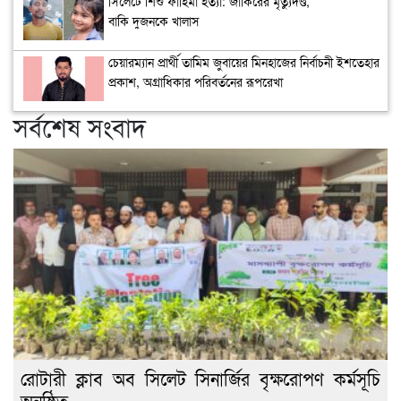
সিলেটে শিশু ফাহিমা হত্যা: জাকিরের মৃত্যুদণ্ড,
বাকি দুজনকে খালাস
চেয়ারম্যান প্রার্থী তামিম জুবায়ের মিনহাজের নির্বাচনী ইশতেহার
প্রকাশ, অগ্রাধিকার পরিবর্তনের রূপরেখা
সর্বশেষ সংবাদ
রোটারী ক্লাব অব সিলেট সিনার্জির বৃক্ষরোপণ কর্মসূচি
অনুষ্ঠিত