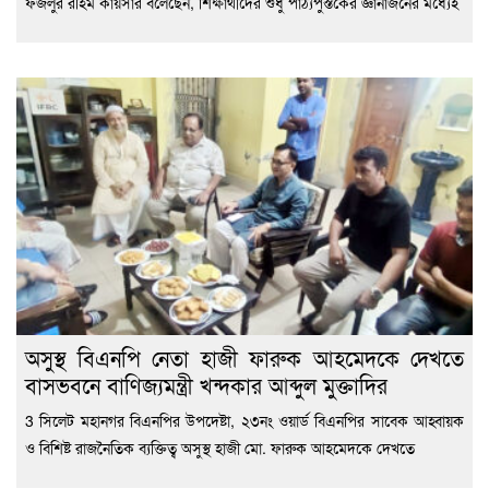
ফজলুর রহিম কায়সার বলেছেন, শিক্ষার্থীদের শুধু পাঠ্যপুস্তকের জ্ঞানার্জনের মধ্যেই
অসুস্থ বিএনপি নেতা হাজী ফারুক আহমেদকে দেখতে
বাসভবনে বাণিজ্যমন্ত্রী খন্দকার আব্দুল মুক্তাদির
3 সিলেট মহানগর বিএনপির উপদেষ্টা, ২৩নং ওয়ার্ড বিএনপির সাবেক আহ্বায়ক
ও বিশিষ্ট রাজনৈতিক ব্যক্তিত্ব অসুস্থ হাজী মো. ফারুক আহমেদকে দেখতে