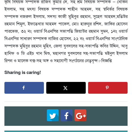
কৃষি বিষয়ক সম্পাদক রাজিব কুমার দে, সহ শ্রম বিষয়ক সম্পাদক – খোকন
ইসলাম, সহ মৎস্য বিষয়ক সম্পাদক শাহীন আহমদ, সহ স্বনির্ভর বিষয়ক
সম্পাদক নজরুল ইসলাম, সদস্য কাজী মুহিবুর রহমান, সুহেল আহমদ,মতিউর
রহমান শিমুল, ইফতেখার আহমদ পাভেল, মোঃ হারুনুর রশিদ, জাকির হোসেন
পারভেজ, ৩২ নং ওয়ার্ড বিএনপির সভাপতি জিয়াউর রহমান সুমন, ১নং ওয়ার্ড
বিএনপির সাধারণ সম্পাদক নাজির হোসেন, ২২ নং ওয়ার্ড বিএনপির সাংগঠনিক
সম্পাদক মুহিবুর রহমান মুহিব, জেলা যুবদলের সহ-সভাপতি কবির উদ্দিন, আবু
হানিফ ও ডি এইচ খান মিশু, মহানগর যুবদলের সহ-সভাপতি মইনুল ইসলাম
রিপন ও মালেক বক্স-সহ অঙ্গ ও সহযোগী সংগঠনের নেতৃবৃন্দ।-বিজ্ঞপ্তি
Sharing is caring!