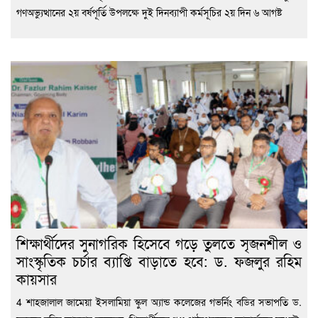
গণঅভ্যুত্থানের ২য় বর্ষপূর্তি উপলক্ষে দুই দিনব্যাপী কর্মসূচির ২য় দিন ৬ আগষ্ট
শিক্ষার্থীদের সুনাগরিক হিসেবে গড়ে তুলতে সৃজনশীল ও
সাংস্কৃতিক চর্চার ব্যাপ্তি বাড়াতে হবে: ড. ফজলুর রহিম
কায়সার
4 শাহজালাল জামেয়া ইসলামিয়া স্কুল অ্যান্ড কলেজের গভর্নিং বডির সভাপতি ড.