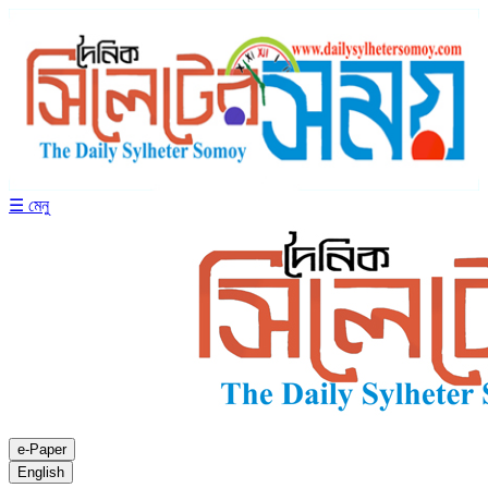
☰ মেনু
e-Paper
English