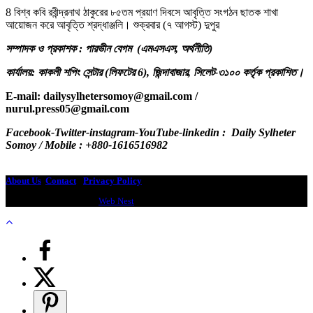
8 বিশ্ব কবি রবীন্দ্রনাথ ঠাকুরের ৮৫তম প্রয়াণ দিবসে আবৃত্তি সংগঠন ছাতক শাখা
আয়োজন করে আবৃত্তি শ্রদ্ধাঞ্জলি। শুক্রবার (৭ আগস্ট) দুপুর
সম্পাদক ও প্রকাশক : পারভীন বেগম (এমএসএস, অর্থনীতি)
কার্যালয়: কাকলী শপিং সেন্টার (লিফটের 6), জিন্দাবাজার, সিলেট-৩১০০ কর্তৃক প্রকাশিত।
E-mail: dailysylhetersomoy@gmail.com /
nurul.press05@gmail.com
.com /
Facebook-Twitter-instagram-YouTube-linkedin : Daily Sylheter
Somoy / Mobile : +880-1616516982
dailysylhetersomoy@gmail.com
About Us
Contact
-
Privacy Policy
Design & Developed by
Web Nest