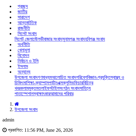
প্রচ্ছদ
জাতীয়
সারাদেশ
আন্তর্জাতিক
রাজনীতি
সিলেট সংবাদ
সিলেট জেলা
মৌলভীবাজার সংবাদ
সুনামগঞ্জ সংবাদ
হবিগঞ্জ সংবাদ
অর্থনীতি
খেলাধুলা
বিনোদন
নির্বাচন ও ইসি
ইসলাম
অন্যান্য
উপজেলা সংবাদ
গণমাধ্যম
আলোচিত সংবাদ
পরিবেশ
বিজ্ঞান-প্রযুক্তি
স্বাস্থ্য ও
চিকিৎসা
শিক্ষা-ক্যাম্পাস
পর্যটন
এক্সক্লুসিভ
ফিচার
বিচিত্র
খবর
কলাম
মুক্তমত
লাইফস্টাইল
সংগঠন সংবাদ
সাহিত্য
পাতা
স্পেশাল
স্বাক্ষাৎকার
আমাদের পরিবার
উপজেলা সংবাদ
admin
প্রকাশিত: 11:56 PM, June 26, 2026