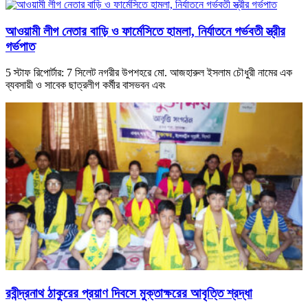
আওয়ামী লীগ নেতার বাড়ি ও ফার্মেসিতে হামলা, নির্যাতনে গর্ভবতী স্ত্রীর
গর্ভপাত
5 স্টাফ রিপোর্টার: 7 সিলেট নগরীর উপশহরে মো. আজহারুল ইসলাম চৌধুরী নামের এক
ব্যবসায়ী ও সাবেক ছাত্রলীগ কর্মীর বাসভবন এবং
রবীন্দ্রনাথ ঠাকুরের প্রয়াণ দিবসে মুক্তাক্ষরের আবৃত্তি শ্রদ্ধা