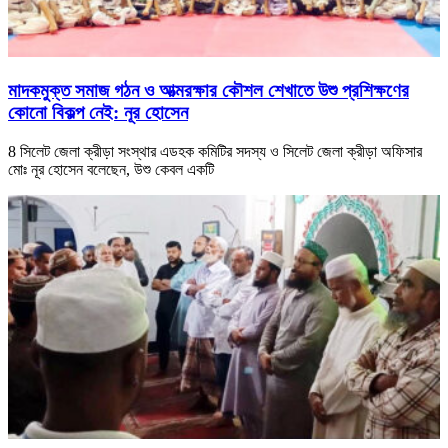
মাদকমুক্ত সমাজ গঠন ও আত্মরক্ষার কৌশল শেখাতে উশু প্রশিক্ষণের
কোনো বিকল্প নেই: নূর হোসেন
8 সিলেট জেলা ক্রীড়া সংস্থার এডহক কমিটির সদস্য ও সিলেট জেলা ক্রীড়া অফিসার
মোঃ নূর হোসেন বলেছেন, উশু কেবল একটি